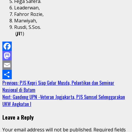
Fega Safera.
Leaderwan,
Fahror Rozie,
Marwiyah,
Rusdi, S.Sos.
(𝙅𝙡1)
Facebook
Mastodon
Email
Continue
Previous:
PJS Kepri Siap Gelar Musda, Pelantikan dan Seminar
Share
Nasional di Batam
Reading
Next:
Gandeng UPN -Veteran Jogjakarta, PJS Sumsel Selenggarakan
UKW Angkatan I
Leave a Reply
Your email address will not be published.
Required fields