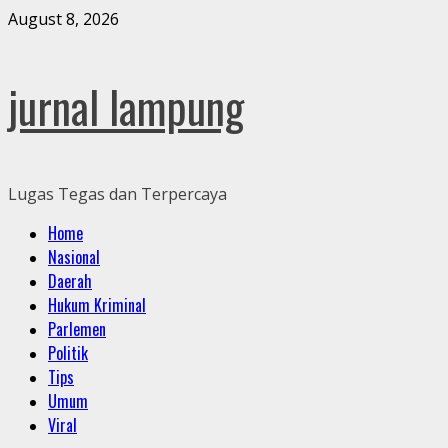
Skip
August 8, 2026
to
content
jurnal lampung
Lugas Tegas dan Terpercaya
Primary
Home
Menu
Nasional
Daerah
Hukum Kriminal
Parlemen
Politik
Tips
Umum
Viral