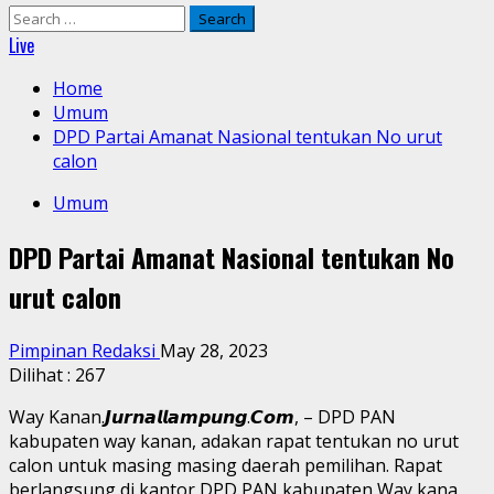
Search
for:
Live
Home
Umum
DPD Partai Amanat Nasional tentukan No urut
calon
Umum
DPD Partai Amanat Nasional tentukan No
urut calon
Pimpinan Redaksi
May 28, 2023
Dilihat :
267
Way Kanan.𝙅𝙪𝙧𝙣𝙖𝙡𝙡𝙖𝙢𝙥𝙪𝙣𝙜.𝘾𝙤𝙢, – DPD PAN
kabupaten way kanan, adakan rapat tentukan no urut
calon untuk masing masing daerah pemilihan. Rapat
berlangsung di kantor DPD PAN kabupaten Way kana.