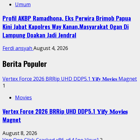
Umum
Profil AKBP Ramadhona, Eks Perwira Brimob Papua
Kini Jabat Kapolres Way Kanan,Masyarakat Ogan Di
Lampung Doakan Jadi Jendral
Ferdi ansyah
August 4, 2026
Berita Populer
Vertex Force 2026 BRRip UHD DDP5.1 𝐘𝐢𝐟𝐲 𝐌𝐨𝐯𝐢𝐞𝐬 Magnet
1
Movies
Vertex Force 2026 BRRip UHD DDP5.1 𝐘𝐢𝐟𝐲 𝐌𝐨𝐯𝐢𝐞𝐬
Magnet
August 8, 2026
Vpn One Click Cracked x86-x64 [no Virus]
2