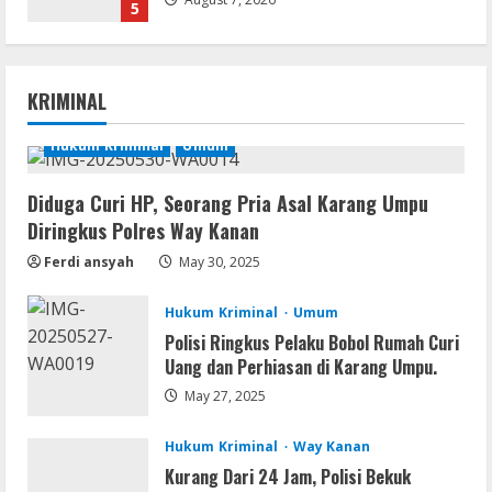
𝐘𝐢𝐟𝐲 𝐌𝐨𝐯𝐢𝐞𝐬 Magnet
August 8, 2026
1
KRIMINAL
Resettools
Vpn One Click Cracked x86-x64 [no
Virus]
Hukum Kriminal
Umum
August 8, 2026
2
Diduga Curi HP, Seorang Pria Asal Karang Umpu
Diringkus Polres Way Kanan
Resettools
GraphPad Prism Academic & Corporate
Ferdi ansyah
May 30, 2025
Cracked x86-x64 [no Virus]
Hukum Kriminal
Umum
August 8, 2026
3
Polisi Ringkus Pelaku Bobol Rumah Curi
Uang dan Perhiasan di Karang Umpu.
May 27, 2025
Remux
August 7, 2026
Hukum Kriminal
Way Kanan
4
Kurang Dari 24 Jam, Polisi Bekuk