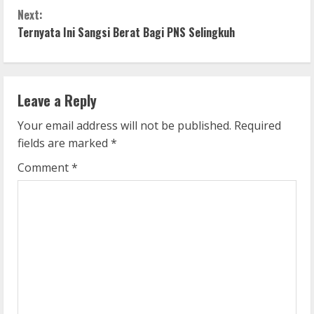
n
Next:
Ternyata Ini Sangsi Berat Bagi PNS Selingkuh
t
i
n
Leave a Reply
u
Your email address will not be published.
Required
fields are marked
*
e
Comment
*
R
e
a
d
i