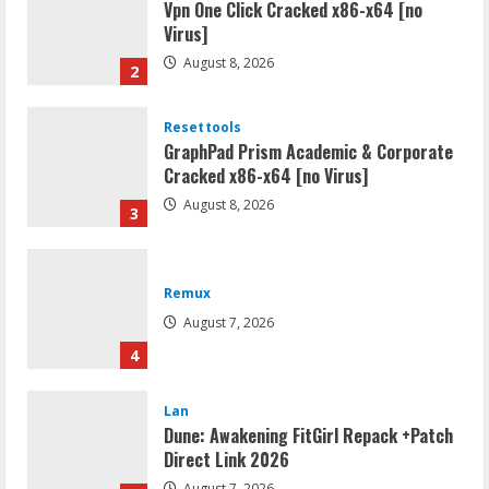
Resettools
GraphPad Prism Academic & Corporate
Cracked x86-x64 [no Virus]
August 8, 2026
3
Remux
August 7, 2026
4
Lan
Dune: Awakening FitGirl Repack +Patch
Direct Link 2026
August 7, 2026
5
Movies
Vertex Force 2026 BRRip UHD DDP5.1