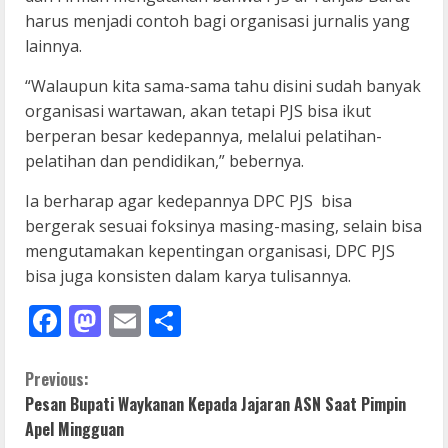
harus menjadi contoh bagi organisasi jurnalis yang
lainnya.
“Walaupun kita sama-sama tahu disini sudah banyak
organisasi wartawan, akan tetapi PJS bisa ikut
berperan besar kedepannya, melalui pelatihan-
pelatihan dan pendidikan,” bebernya.
Ia berharap agar kedepannya DPC PJS bisa
bergerak sesuai foksinya masing-masing, selain bisa
mengutamakan kepentingan organisasi, DPC PJS
bisa juga konsisten dalam karya tulisannya.
Facebook
Mastodon
Email
Share
C
Previous:
Pesan Bupati Waykanan Kepada Jajaran ASN Saat Pimpin
o
Apel Mingguan