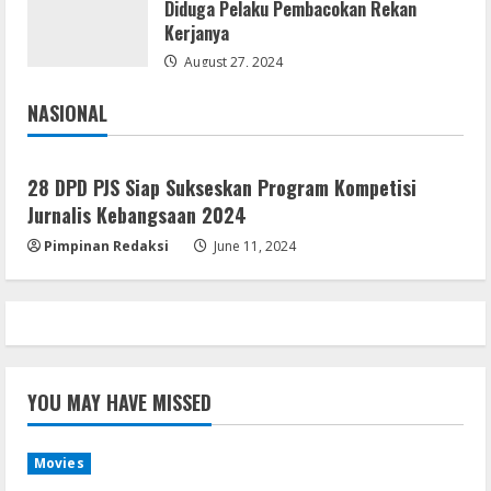
Diduga Pelaku Pembacokan Rekan
Kerjanya
Lan
Dune: Awakening FitGirl Repack +Patch
August 27, 2024
Direct Link 2026
NASIONAL
August 7, 2026
5
Jakarta
Nasional
28 DPD PJS Siap Sukseskan Program Kompetisi
Jurnalis Kebangsaan 2024
Pimpinan Redaksi
June 11, 2024
YOU MAY HAVE MISSED
Movies