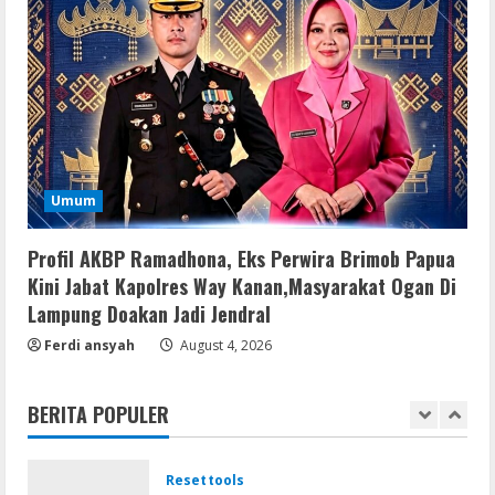
4
Lan
Dune: Awakening FitGirl Repack +Patch
Direct Link 2026
August 7, 2026
5
Umum
Movies
Vertex Force 2026 BRRip UHD DDP5.1
Profil AKBP Ramadhona, Eks Perwira Brimob Papua
𝐘𝐢𝐟𝐲 𝐌𝐨𝐯𝐢𝐞𝐬 Magnet
Kini Jabat Kapolres Way Kanan,Masyarakat Ogan Di
August 8, 2026
Lampung Doakan Jadi Jendral
1
Ferdi ansyah
August 4, 2026
Resettools
Vpn One Click Cracked x86-x64 [no
BERITA POPULER
Virus]
August 8, 2026
2