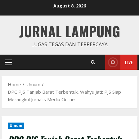
Skip
August 8, 2026
to
content
JURNAL LAMPUNG
LUGAS TEGAS DAN TERPERCAYA
LIVE
Primary
Menu
Home
Umum
DPC PJS Tanjab Barat Terbentuk, Wahyu Jati: PJS Siap
Merangkul Jurnalis Media Online
Umum