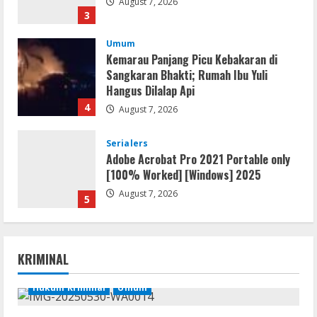
August 7, 2026
3
Umum
Kemarau Panjang Picu Kebakaran di
Sangkaran Bhakti; Rumah Ibu Yuli
Hangus Dilalap Api
4
August 7, 2026
Serialers
Adobe Acrobat Pro 2021 Portable only
[100% Worked] [Windows] 2025
August 7, 2026
5
Lan
Dune: Awakening FitGirl Repack +Patch
KRIMINAL
Direct Link 2026
August 7, 2026
Hukum Kriminal
Umum
1