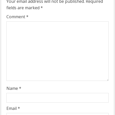
u
Your email address will not be published.
Required
fields are marked
*
e
Comment
*
R
e
a
d
i
n
g
Name
*
Email
*