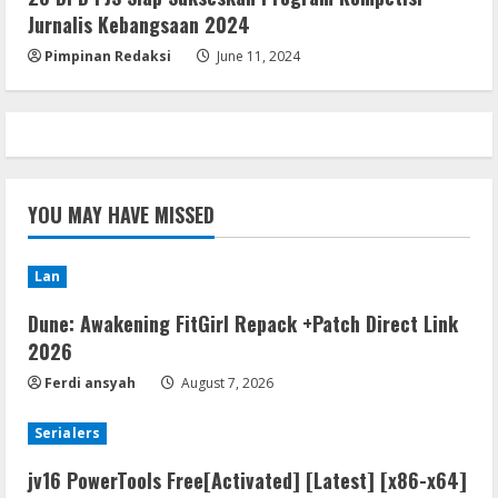
[100% Worked] [Windows] 2025
Jurnalis Kebangsaan 2024
August 7, 2026
5
Pimpinan Redaksi
June 11, 2024
YOU MAY HAVE MISSED
Lan
Dune: Awakening FitGirl Repack +Patch Direct Link
2026
Ferdi ansyah
August 7, 2026
Serialers
jv16 PowerTools Free[Activated] [Latest] [x86-x64]