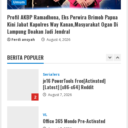
Serialers
Umum
Adobe Acrobat Pro 2021 Portable only
[100% Worked] [Windows] 2025
Profil AKBP Ramadhona, Eks Perwira Brimob Papua
August 7, 2026
5
Kini Jabat Kapolres Way Kanan,Masyarakat Ogan Di
Lampung Doakan Jadi Jendral
Lan
Ferdi ansyah
August 4, 2026
Dune: Awakening FitGirl Repack +Patch
Direct Link 2026
BERITA POPULER
August 7, 2026
1
Serialers
jv16 PowerTools Free[Activated]
[Latest] [x86-x64] Reddit
August 7, 2026
2
VL
Office 365 Mondo Pre-Activated