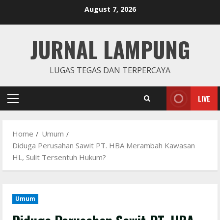
Skip
August 7, 2026
to
content
JURNAL LAMPUNG
LUGAS TEGAS DAN TERPERCAYA
LIVE
Primary
Menu
Home
Umum
Diduga Perusahan Sawit PT. HBA Merambah Kawasan
HL, Sulit Tersentuh Hukum?
Umum