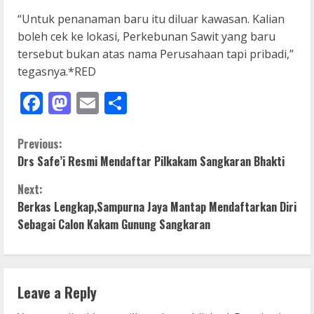
“Untuk penanaman baru itu diluar kawasan. Kalian
boleh cek ke lokasi, Perkebunan Sawit yang baru
tersebut bukan atas nama Perusahaan tapi pribadi,”
tegasnya.*RED
Facebook
Mastodon
Email
Share
C
Previous:
Drs Safe’i Resmi Mendaftar Pilkakam Sangkaran Bhakti
o
Next:
n
Berkas Lengkap,Sampurna Jaya Mantap Mendaftarkan Diri
Sebagai Calon Kakam Gunung Sangkaran
t
i
n
Leave a Reply