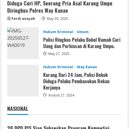
Diduga Curi HP, Seorang Pria Asal Karang Umpu
Serialers
Diringkus Polres Way Kanan
jv16 PowerTools Free[Activated]
[Latest] [x86-x64] Reddit
Ferdi ansyah
May 30, 2025
August 7, 2026
2
Hukum Kriminal
Umum
Polisi Ringkus Pelaku Bobol Rumah Curi
VL
Uang dan Perhiasan di Karang Umpu.
Office 365 Mondo Pre-Activated
May 27, 2025
August 7, 2026
3
Hukum Kriminal
Way Kanan
Kurang Dari 24 Jam, Polisi Bekuk
Umum
Diduga Pelaku Pembacokan Rekan
Kemarau Panjang Picu Kebakaran di
Kerjanya
Sangkaran Bhakti; Rumah Ibu Yuli
Hangus Dilalap Api
August 27, 2024
4
August 7, 2026
NASIONAL
Jakarta
Nasional
Serialers
Adobe Acrobat Pro 2021 Portable only
28 DPD PJS Siap Sukseskan Program Kompetisi