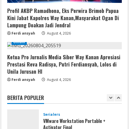
Serialers
Ableton Live Crack + Portable Windows
Profil AKBP Ramadhona, Eks Perwira Brimob Papua
10 (x32x64)
Kini Jabat Kapolres Way Kanan,Masyarakat Ogan Di
August 6, 2026
Lampung Doakan Jadi Jendral
4
Ferdi ansyah
August 4, 2026
Lan
Umum
Assassin’s Creed Shadows Digital
Deluxe Edition Cracked Rune Release
for Desktop
Ketua Pro Jurnalis Media Siber Way Kanan Apresiasi
5
Prestasi Reva Radisya, Putri Ferdiansyah, Lolos di
August 6, 2026
Unila Jurusan HI
Serialers
Ferdi ansyah
August 4, 2026
MATLAB R2024b Crack exe [Full] x64
Bypass
BERITA POPULER
August 7, 2026
1
Serialers
VMware Workstation Portable +
Activator Final