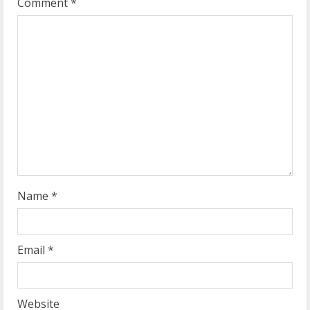
Comment
*
e
a
d
i
n
g
Name
*
Email
*
Website