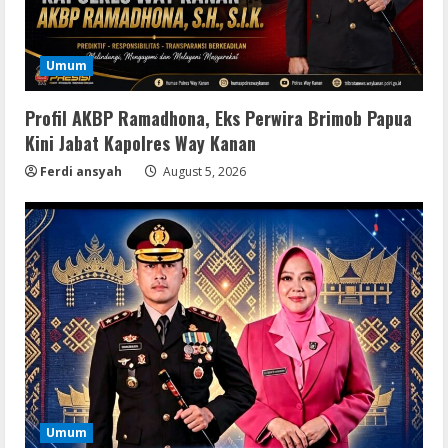
Umum
Profil AKBP Ramadhona, Eks Perwira Brimob Papua
Kini Jabat Kapolres Way Kanan
Ferdi ansyah
August 5, 2026
Serialers
VMware Workstation Portable +
Activator Final
August 6, 2026
2
Serialers
MATLAB Crack + Portable Clean
Premium
August 6, 2026
3
Umum