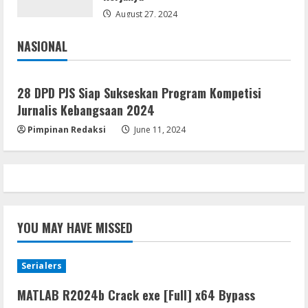
10 (x32x64)
August 27, 2024
August 6, 2026
4
NASIONAL
Jakarta
Nasional
Lan
Assassin’s Creed Shadows Digital
Deluxe Edition Cracked Rune Release
28 DPD PJS Siap Sukseskan Program Kompetisi
for Desktop
Jurnalis Kebangsaan 2024
5
August 6, 2026
Pimpinan Redaksi
June 11, 2024
YOU MAY HAVE MISSED
Serialers
MATLAB R2024b Crack exe [Full] x64 Bypass