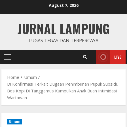
Skip
August 7, 2026
to
content
JURNAL LAMPUNG
LUGAS TEGAS DAN TERPERCAYA
LIVE
Primary
Menu
Home
Umum
Di Konfirmasi Terkait Dugaan Penimbunan Pupuk Subsidi,
Bos Kopi Di Tanggamus Kumpulkan Anak Buah Intimidasi
Wartawan
Umum