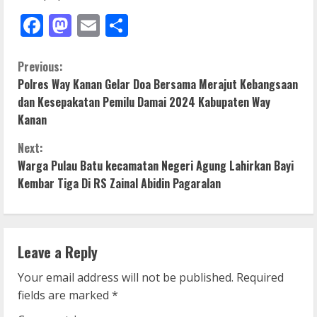
Facebook
Mastodon
Email
Share
C
Previous:
Polres Way Kanan Gelar Doa Bersama Merajut Kebangsaan
o
dan Kesepakatan Pemilu Damai 2024 Kabupaten Way
Kanan
n
Next:
t
Warga Pulau Batu kecamatan Negeri Agung Lahirkan Bayi
i
Kembar Tiga Di RS Zainal Abidin Pagaralan
n
u
Leave a Reply
e
Your email address will not be published.
Required
fields are marked
*
R