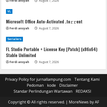
Ferdi ansyah
August 7, 2026
VL
Microsoft Office Auto-Activated .tо𝚛𝚛еnt
Ferdi ansyah
August 7, 2026
Serialers
FL Studio Portable + License Key [Patch] (x86x64)
Stable Unlimited
Ferdi ansyah
August 7, 2026
Privacy Policy for jurnallampung.com
Tentang Kami
Pedoman
kode
Disclaimer
Standar Perlindungan Wartawan
REDAKSI
Copyright © All rights reserved.
|
MoreNews
by AF