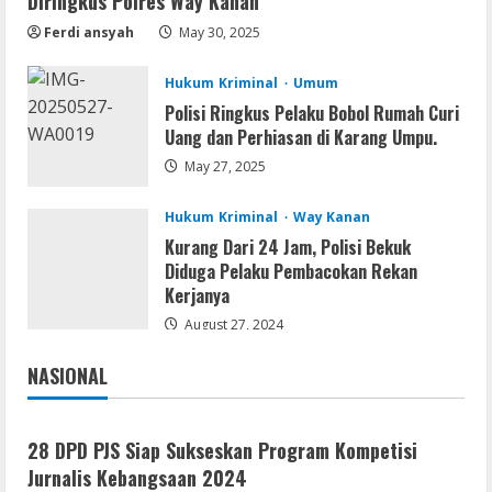
Diringkus Polres Way Kanan
Office 2021 Home & Student 64 bit ISO
Image .tоr𝚛еnt
Ferdi ansyah
May 30, 2025
August 7, 2026
2
Hukum Kriminal
Umum
Polisi Ringkus Pelaku Bobol Rumah Curi
VL
Uang dan Perhiasan di Karang Umpu.
Microsoft Office Auto-Activated
.tо𝚛𝚛еnt
May 27, 2025
August 7, 2026
3
Hukum Kriminal
Way Kanan
Kurang Dari 24 Jam, Polisi Bekuk
Serialers
Diduga Pelaku Pembacokan Rekan
FL Studio Portable + License Key
Kerjanya
[Patch] (x86x64) Stable Unlimited
August 27, 2024
August 7, 2026
4
NASIONAL
Jakarta
Nasional
Remux
Coyote vs. Acme 2026 Pre-DVDRip
28 DPD PJS Siap Sukseskan Program Kompetisi
2160𝚙 AVC
Jurnalis Kebangsaan 2024
August 7, 2026