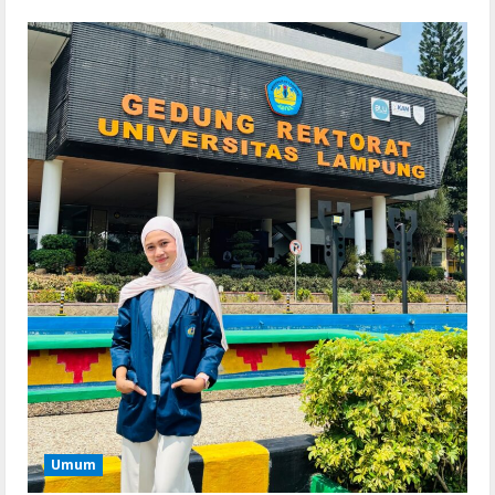
VL
Office 2021 Home & Student 64 bit ISO
Image .tоr𝚛еnt
August 7, 2026
2
VL
Microsoft Office Auto-Activated
.tо𝚛𝚛еnt
August 7, 2026
3
Serialers
FL Studio Portable + License Key
[Patch] (x86x64) Stable Unlimited
August 7, 2026
4
Remux
Umum
Coyote vs. Acme 2026 Pre-DVDRip