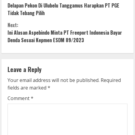
C
Delapan Pekon Di Ulubelu Tanggamus Harapkan PT PGE
o
Tidak Tebang Pilih
n
Next:
Ini Alasan Aspebindo Minta PT Freeport Indonesia Bayar
t
Denda Sesuai Kepmen ESDM 89/2023
i
n
Leave a Reply
u
Your email address will not be published.
Required
e
fields are marked
*
R
Comment
*
e
a