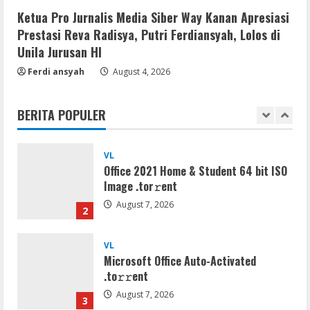
2160𝚙 AVC
Ketua Pro Jurnalis Media Siber Way Kanan Apresiasi
August 7, 2026
5
Prestasi Reva Radisya, Putri Ferdiansyah, Lolos di
Unila Jurusan HI
Serialers
Ferdi ansyah
August 4, 2026
Adobe Acrobat Pro 2021 Portable only
[100% Worked] [Windows] 2025
BERITA POPULER
August 7, 2026
1
VL
Office 2021 Home & Student 64 bit ISO
Image .tоr𝚛еnt
August 7, 2026
2
VL
Microsoft Office Auto-Activated
.tо𝚛𝚛еnt
August 7, 2026
3