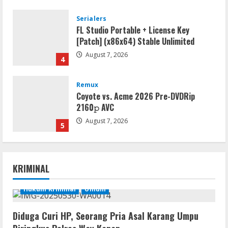
Serialers
FL Studio Portable + License Key
[Patch] (x86x64) Stable Unlimited
August 7, 2026
4
Remux
Coyote vs. Acme 2026 Pre-DVDRip
2160𝚙 AVC
August 7, 2026
5
Serialers
Adobe Acrobat Pro 2021 Portable only
KRIMINAL
[100% Worked] [Windows] 2025
August 7, 2026
Hukum Kriminal
Umum
1
Diduga Curi HP, Seorang Pria Asal Karang Umpu
VL