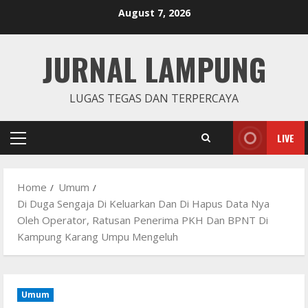
Skip
August 7, 2026
to
content
JURNAL LAMPUNG
LUGAS TEGAS DAN TERPERCAYA
LIVE
Primary
Menu
Home
Umum
Di Duga Sengaja Di Keluarkan Dan Di Hapus Data Nya
Oleh Operator, Ratusan Penerima PKH Dan BPNT Di
Kampung Karang Umpu Mengeluh
Umum