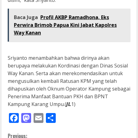
disini,” kata Sriyanto.
Baca Juga
Profil AKBP Ramadhona, Eks
Perwira Brimob Papua Kini Jabat Kapolres
Way Kanan
Sriyanto menambahkan bahwa dirinya akan
berupaya melakukan Kordinasi dengan Dinas Sosial
Way Kanan. Serta akan merekomendasikan untuk
mengusulkan kembali Ratusan KPM yang telah
dihapuskan oleh Oknum Operator Kampung sebagai
Penerima Manfaat Bantuan PKH dan BPNT
Kampung Karang Umpu.(𝙅𝙇1)
Facebook
Mastodon
Email
Share
Previous: