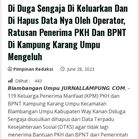
Di Duga Sengaja Di Keluarkan Dan
Di Hapus Data Nya Oleh Operator,
Ratusan Penerima PKH Dan BPNT
Di Kampung Karang Umpu
Mengeluh
Pimpinan Redaksi
June 28, 2023
Dilihat :
443
𝘽𝙡𝙖𝙢𝙗𝙖𝙣𝙜𝙖𝙣 𝙐𝙢𝙥𝙪. 𝙅𝙐𝙍𝙉𝘼𝙇𝙇𝘼𝙈𝙋𝙐𝙉𝙂. 𝘾𝙊𝙈, –
119 Keluarga Penerima Manfaat (KPM) PKH dan
BPNT Kampung Karang Umpu Kecamatan
Blambangan Umpu Kabupaten Way Kanan Diduga
Sengaja diusulkan dihapus dari Data Terpadu
Kesejahteraan Sosial (DTKS) agar tidak lagi
menerima Bantuan PKH dan BPNT dari Pemerintah