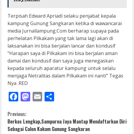
Terpisah Edward Apriadi selaku penjabat kepala
kampung Gunung Sangkaran ketika di wawancarai
media Jurnallampung.Com berharap supaya pada
perhelatan Pilkakam yang tak lama lagi akan di
laksanakan ini bisa berjalan lancar dan kondusif
“Harapan saya di Pilkakam ini bisa berjalan aman
damai dan kondusif dan saya juga menegaskan
kepada seluruh aparatur kampung untuk selalu
menjaga Netralitas dalam Pilkakam ini nanti” Tegas
Nya .RED
Facebook
Mastodon
Email
Share
C
Previous:
Berkas Lengkap,Sampurna Jaya Mantap Mendaftarkan Diri
o
Sebagai Calon Kakam Gunung Sangkaran