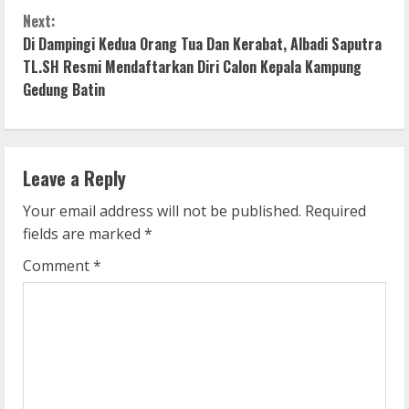
n
Next:
Di Dampingi Kedua Orang Tua Dan Kerabat, Albadi Saputra
t
TL.SH Resmi Mendaftarkan Diri Calon Kepala Kampung
i
Gedung Batin
n
u
Leave a Reply
e
Your email address will not be published.
Required
fields are marked
*
R
Comment
*
e
a
d
i