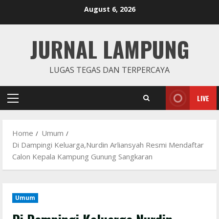
Skip
August 6, 2026
to
content
JURNAL LAMPUNG
LUGAS TEGAS DAN TERPERCAYA
LIVE
Primary
Menu
Home
Umum
Di Dampingi Keluarga,Nurdin Arliansyah Resmi Mendaftar
Calon Kepala Kampung Gunung Sangkaran
Umum