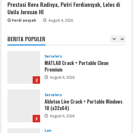
5
Prestasi Reva Radisya, Putri Ferdiansyah, Lolos di
August 5, 2026
Unila Jurusan HI
Serialers
Ferdi ansyah
August 4, 2026
VMware Workstation Portable +
Activator Final
BERITA POPULER
August 6, 2026
1
Serialers
MATLAB Crack + Portable Clean
Premium
August 6, 2026
2
Serialers
Ableton Live Crack + Portable Windows
10 (x32x64)
August 6, 2026
3
Lan