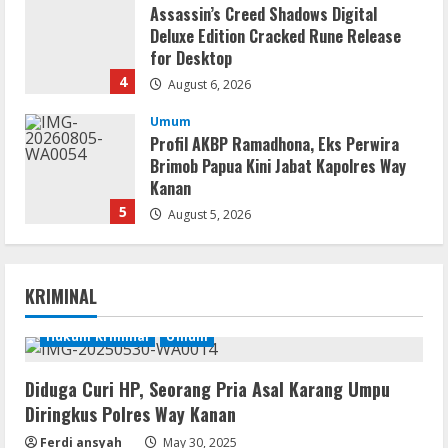
Assassin’s Creed Shadows Digital
Deluxe Edition Cracked Rune Release
for Desktop
4
August 6, 2026
Umum
Profil AKBP Ramadhona, Eks Perwira
Brimob Papua Kini Jabat Kapolres Way
Kanan
5
August 5, 2026
Serialers
VMware Workstation Portable +
KRIMINAL
Activator Final
August 6, 2026
Hukum Kriminal
Umum
1
Diduga Curi HP, Seorang Pria Asal Karang Umpu
Serialers
Diringkus Polres Way Kanan
MATLAB Crack + Portable Clean
Premium
Ferdi ansyah
May 30, 2025