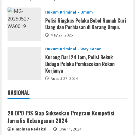
August 6, 2026
2
Hukum Kriminal
Umum
Polisi Ringkus Pelaku Bobol Rumah Curi
Serialers
Uang dan Perhiasan di Karang Umpu.
Ableton Live Crack + Portable Windows
10 (x32x64)
May 27, 2025
August 6, 2026
3
Hukum Kriminal
Way Kanan
Kurang Dari 24 Jam, Polisi Bekuk
Lan
Diduga Pelaku Pembacokan Rekan
Assassin’s Creed Shadows Digital
Kerjanya
Deluxe Edition Cracked Rune Release
for Desktop
August 27, 2024
4
August 6, 2026
NASIONAL
Jakarta
Nasional
Umum
Profil AKBP Ramadhona, Eks Perwira
Brimob Papua Kini Jabat Kapolres Way
28 DPD PJS Siap Sukseskan Program Kompetisi
Kanan
Jurnalis Kebangsaan 2024
5
August 5, 2026
Pimpinan Redaksi
June 11, 2024