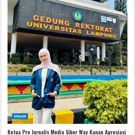
MATLAB Crack + Portable Clean
Premium
August 6, 2026
2
Serialers
Ableton Live Crack + Portable Windows
10 (x32x64)
August 6, 2026
3
Lan
Assassin’s Creed Shadows Digital
Deluxe Edition Cracked Rune Release
for Desktop
4
August 6, 2026
Umum
Umum
Profil AKBP Ramadhona, Eks Perwira
Brimob Papua Kini Jabat Kapolres Way
Kanan
Ketua Pro Jurnalis Media Siber Way Kanan Apresiasi