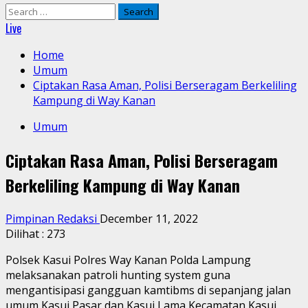
Search
for:
Live
Home
Umum
Ciptakan Rasa Aman, Polisi Berseragam Berkeliling
Kampung di Way Kanan
Umum
Ciptakan Rasa Aman, Polisi Berseragam
Berkeliling Kampung di Way Kanan
Pimpinan Redaksi
December 11, 2022
Dilihat :
273
Polsek Kasui Polres Way Kanan Polda Lampung
melaksanakan patroli hunting system guna
mengantisipasi gangguan kamtibms di sepanjang jalan
umum Kasui Pasar dan Kasui Lama Kecamatan Kasui