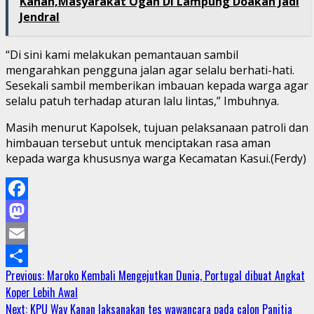
Kanan,Masyarakat Ogan Di Lampung Doakan Jadi
Jendral
“Di sini kami melakukan pemantauan sambil
mengarahkan pengguna jalan agar selalu berhati-hati.
Sesekali sambil memberikan imbauan kepada warga agar
selalu patuh terhadap aturan lalu lintas,” Imbuhnya.
Masih menurut Kapolsek, tujuan pelaksanaan patroli dan
himbauan tersebut untuk menciptakan rasa aman
kepada warga khususnya warga Kecamatan Kasui.(Ferdy)
Facebook
Mastodon
Email
Continue
Previous:
Maroko Kembali Mengejutkan Dunia, Portugal dibuat Angkat
Share
Koper Lebih Awal
Reading
Next:
KPU Way Kanan laksanakan tes wawancara pada calon Panitia