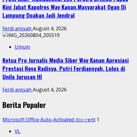
Kini Jabat Kapolres Way Kanan,Masyarakat Ogan Di
Lampung Doakan Jadi Jendral
Ferdi ansyah
August 4, 2026
Umum
Ketua Pro Jurnalis Media Siber Way Kanan Apresiasi
Prestasi Reva Radisya, Putri Ferdiansyah, Lolos di
Unila Jurusan HI
Ferdi ansyah
August 4, 2026
Berita Populer
Microsoft Office Auto-Activated .tо𝚛𝚛еnt
1
VL