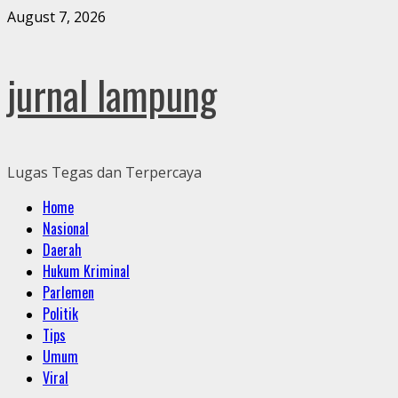
Skip
August 7, 2026
to
content
jurnal lampung
Lugas Tegas dan Terpercaya
Primary
Home
Menu
Nasional
Daerah
Hukum Kriminal
Parlemen
Politik
Tips
Umum
Viral