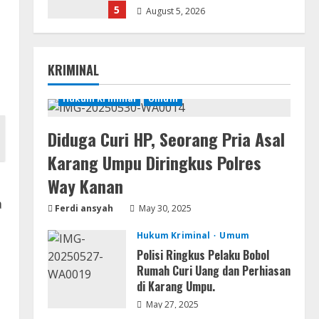
5
August 5, 2026
Serialers
VMware Workstation Portable +
KRIMINAL
Activator Final
August 6, 2026
Hukum Kriminal
Umum
1
Diduga Curi HP, Seorang Pria Asal
Serialers
MATLAB Crack + Portable Clean
Karang Umpu Diringkus Polres
Premium
Way Kanan
August 6, 2026
2
a
Ferdi ansyah
May 30, 2025
Serialers
Hukum Kriminal
Umum
Ableton Live Crack + Portable
Polisi Ringkus Pelaku Bobol
Windows 10 (x32x64)
Rumah Curi Uang dan Perhiasan
August 6, 2026
i
di Karang Umpu.
3
May 27, 2025
Lan