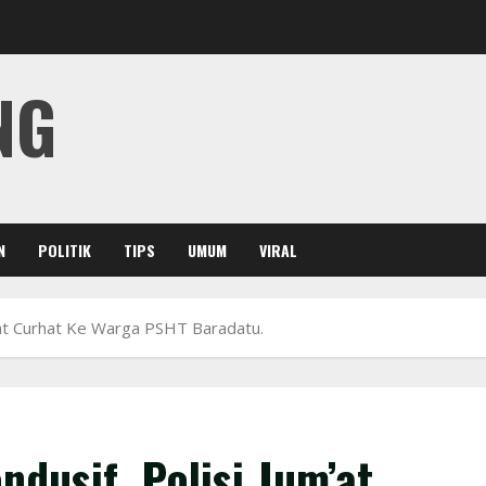
NG
N
POLITIK
TIPS
UMUM
VIRAL
’at Curhat Ke Warga PSHT Baradatu.
dusif, Polisi Jum’at