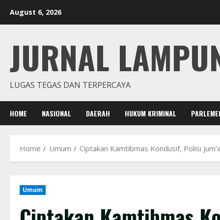
Skip
August 6, 2026
to
content
JURNAL LAMPU
LUGAS TEGAS DAN TERPERCAYA
HOME
NASIONAL
DAERAH
HUKUM KRIMINAL
PARLEME
Home
Umum
Ciptakan Kamtibmas Kondusif, Polisi Jum
Umum
Ciptakan Kamtibmas Kon