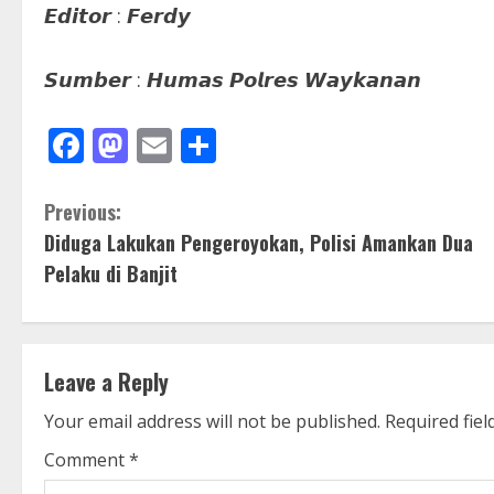
𝙀𝙙𝙞𝙩𝙤𝙧 : 𝙁𝙚𝙧𝙙𝙮
𝙎𝙪𝙢𝙗𝙚𝙧 : 𝙃𝙪𝙢𝙖𝙨 𝙋𝙤𝙡𝙧𝙚𝙨 𝙒𝙖𝙮𝙠𝙖𝙣𝙖𝙣
Facebook
Mastodon
Email
Share
C
Previous:
Diduga Lakukan Pengeroyokan, Polisi Amankan Dua
o
Pelaku di Banjit
n
t
Leave a Reply
i
Your email address will not be published.
Required fie
n
Comment
*