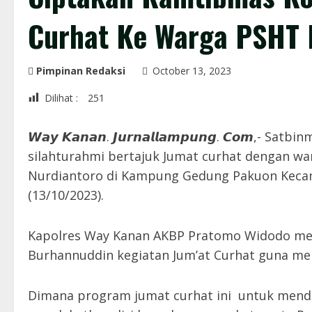
Curhat Ke Warga PSHT 
Pimpinan Redaksi
October 13, 2023
Dilihat :
251
𝙒𝙖𝙮 𝙆𝙖𝙣𝙖𝙣. 𝙅𝙪𝙧𝙣𝙖𝙡𝙡𝙖𝙢𝙥𝙪𝙣𝙜. 𝘾𝙤
silahturahmi bertajuk Jumat curhat dengan wa
Nurdiantoro di Kampung Gedung Pakuon Kecam
(13/10/2023).
Kapolres Way Kanan AKBP Pratomo Widodo me
Burhannuddin kegiatan Jum’at Curhat guna men
Dimana program jumat curhat ini untuk mend