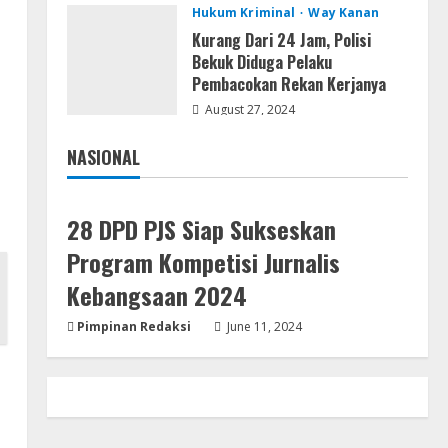
Hukum Kriminal
Way Kanan
Assassin’s Creed Shadows
Digital Deluxe Edition Cracked
Kurang Dari 24 Jam, Polisi
Rune Release for Desktop
Bekuk Diduga Pelaku
Pembacokan Rekan Kerjanya
4
August 6, 2026
August 27, 2024
Umum
Profil AKBP Ramadhona, Eks
NASIONAL
Perwira Brimob Papua Kini
Jakarta
Nasional
Jabat Kapolres Way Kanan
5
August 5, 2026
28 DPD PJS Siap Sukseskan
Program Kompetisi Jurnalis
Kebangsaan 2024
Pimpinan Redaksi
June 11, 2024