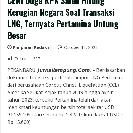
CERI Duga KPK Salah Hitung
Kerugian Negara Soal Transaksi
LNG, Ternyata Pertamina Untung
Besar
Pimpinan Redaksi
October 10, 2023
Dilihat :
257
PEKANBARU. 𝙅𝙪𝙧𝙣𝙖𝙡𝙡𝙖𝙢𝙥𝙪𝙣𝙜. 𝘾𝙤𝙢, – Berdasarkan
dokumen transaksi portofolio impor LNG Pertamina
dari perusahaan Corpus Christi Liquefaction (CCL)
Amerika Serikat, sejak tahun 2019 hingga akhir
tahun 2023, terbukti Pertamina telah dan akan
menikmati keuntungan bersih total sekitar USD
91.159.109 atau setara Rp 1,422 triliun (kurs 1 USD =
Rp 15,600).