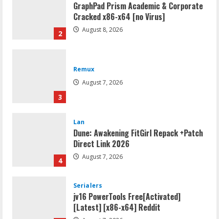
GraphPad Prism Academic & Corporate
Cracked x86-x64 [no Virus]
August 8, 2026
2
Remux
August 7, 2026
3
Lan
Dune: Awakening FitGirl Repack +Patch
Direct Link 2026
August 7, 2026
4
Serialers
jv16 PowerTools Free[Activated]
[Latest] [x86-x64] Reddit