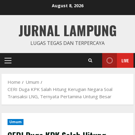
Skip
August 8, 2026
to
content
JURNAL LAMPUNG
LUGAS TEGAS DAN TERPERCAYA
LIVE
Primary
Menu
Home
Umum
CERI Duga KPK Salah Hitung Kerugian Negara Soal
Transaksi LNG, Ternyata Pertamina Untung Besar
Umum