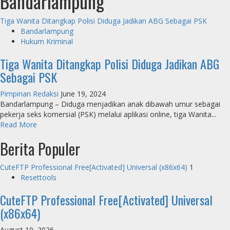
Bandarlampung
Tiga Wanita Ditangkap Polisi Diduga Jadikan ABG Sebagai PSK
Bandarlampung
Hukum Kriminal
Tiga Wanita Ditangkap Polisi Diduga Jadikan ABG
Sebagai PSK
Pimpinan Redaksi
June 19, 2024
Bandarlampung – Diduga menjadikan anak dibawah umur sebagai
pekerja seks komersial (PSK) melalui aplikasi online, tiga Wanita...
Read
Read More
more
Berita Populer
about
Tiga
Wanita
CuteFTP Professional Free[Activated] Universal (x86x64)
1
Ditangkap
Resettools
Polisi
CuteFTP Professional Free[Activated] Universal
Diduga
Jadikan
(x86x64)
ABG
Sebagai
August 10, 2026