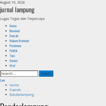
Skip
August 10, 2026
to
jurnal lampung
content
Lugas Tegas dan Terpercaya
Primary
Home
Menu
Nasional
Daerah
Hukum Kriminal
Parlemen
Politik
Tips
Umum
Viral
Search
for:
Live
Home
Daerah
Bandarlampung