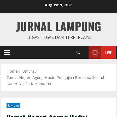
Skip
August 9, 2026
to
content
JURNAL LAMPUNG
LUGAS TEGAS DAN TERPERCAYA
LIVE
Primary
Menu
Home
Umum
Camat Negeri Agung Hadiri Pengajian Bersama Seluruh
Kader NU Se Kecamatan
Umum