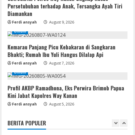
Persetubuhan terhadap Anak, Tersangka Ayah Tiri
August 9, 2026
3
Diamankan
Ferdi ansyah
August 9, 2026
Img
Office 2019 LTSC Professional Plus
Umum
Debloated Tоrrеnt
August 8, 2026
Kemarau Panjang Picu Kebakaran di Sangkaran
4
Bhakti; Rumah Ibu Yuli Hangus Dilalap Api
Resettools
Ferdi ansyah
August 7, 2026
Nik Collection (by DxO) Portable [no
Umum
Virus] (x64) Reddit
August 8, 2026
5
Profil AKBP Ramadhona, Eks Perwira Brimob Papua
Kini Jabat Kapolres Way Kanan
Umum
Ferdi ansyah
Satreskrim Polres Way Kanan Ungkap
August 5, 2026
Kasus Persetubuhan terhadap Anak,
Tersangka Ayah Tiri Diamankan
BERITA POPULER
1
August 9, 2026