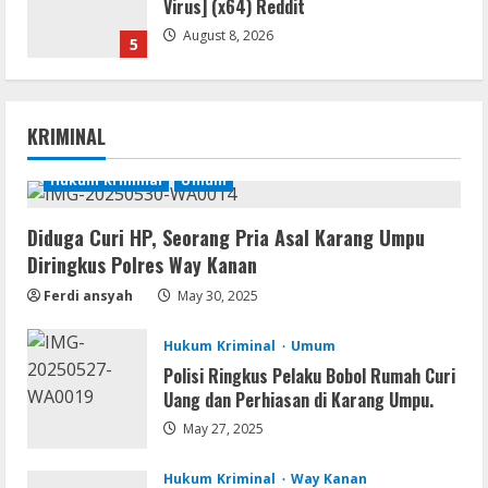
Virus] (x64) Reddit
August 8, 2026
5
Umum
Satreskrim Polres Way Kanan Ungkap
KRIMINAL
Kasus Persetubuhan terhadap Anak,
Tersangka Ayah Tiri Diamankan
Hukum Kriminal
Umum
1
August 9, 2026
Diduga Curi HP, Seorang Pria Asal Karang Umpu
Coop
Diringkus Polres Way Kanan
Uncharted: Legacy of Thieves
Collection Compressed Repack 2026
Ferdi ansyah
May 30, 2025
August 9, 2026
2
Hukum Kriminal
Umum
Polisi Ringkus Pelaku Bobol Rumah Curi
Resettools
Uang dan Perhiasan di Karang Umpu.
Display Changer X Portable + Crack
[Final] (x64) Final FileCR
May 27, 2025
August 9, 2026
3
Hukum Kriminal
Way Kanan