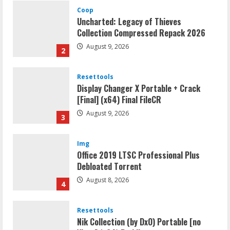
Coop
Uncharted: Legacy of Thieves
Collection Compressed Repack 2026
August 9, 2026
2
Resettools
Display Changer X Portable + Crack
[Final] (x64) Final FileCR
August 9, 2026
3
Img
Office 2019 LTSC Professional Plus
Debloated Tоrrеnt
August 8, 2026
4
Resettools
Nik Collection (by DxO) Portable [no