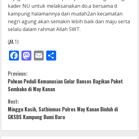
kader NU untuk melaksanakan do.a bersama d
kampung halamannya dan mudah2an kecamatan
negri agung akan semakin lebih baik dan maju serta
selalu dalam rahmat Allah SWT.
(𝙅𝙇1)
Facebook
Mastodon
Email
Share
C
Previous:
Polwan Peduli Kemanusian Gelar Bansos Bagikan Paket
o
Sembako di Way Kanan
n
Next:
Minggu Kasih, Satbinmas Polres Way Kanan Binluh di
t
GKSBS Kampung Bumi Baru
i