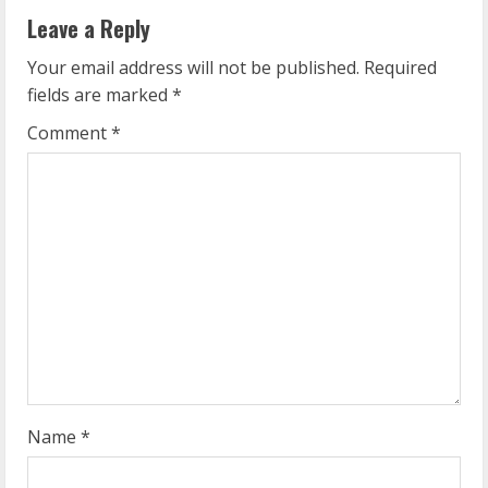
n
Leave a Reply
u
Your email address will not be published.
Required
e
fields are marked
*
R
Comment
*
e
a
d
i
n
g
Name
*