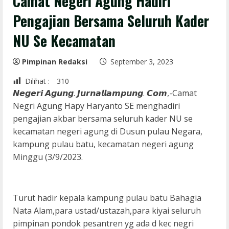
Camat Negeri Agung Hadiri
Pengajian Bersama Seluruh Kader
NU Se Kecamatan
Pimpinan Redaksi
September 3, 2023
Dilihat :
310
𝙉𝙚𝙜𝙚𝙧𝙞 𝘼𝙜𝙪𝙣𝙜. 𝙅𝙪𝙧𝙣𝙖𝙡𝙡𝙖𝙢𝙥𝙪𝙣𝙜. 𝘾𝙤𝙢,-Camat
Negri Agung Hapy Haryanto SE menghadiri
pengajian akbar bersama seluruh kader NU se
kecamatan negeri agung di Dusun pulau Negara,
kampung pulau batu, kecamatan negeri agung
Minggu (3/9/2023.
Turut hadir kepala kampung pulau batu Bahagia
Nata Alam,para ustad/ustazah,para kiyai seluruh
pimpinan pondok pesantren yg ada d kec negri