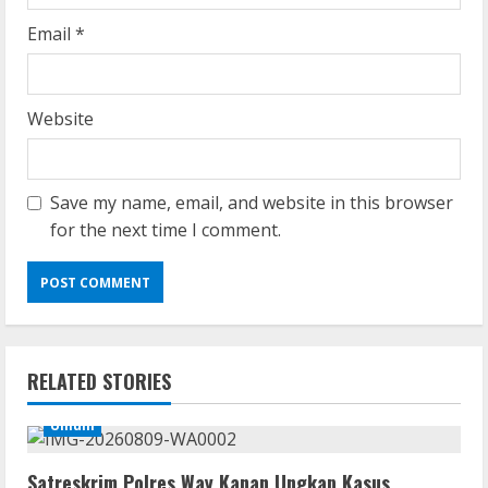
Email
*
Website
Save my name, email, and website in this browser
for the next time I comment.
Coop
Uncharted: Legacy of Thieves
Collection Compressed Repack 2026
August 9, 2026
2
RELATED STORIES
Umum
Resettools
Display Changer X Portable + Crack
[Final] (x64) Final FileCR
Satreskrim Polres Way Kanan Ungkap Kasus