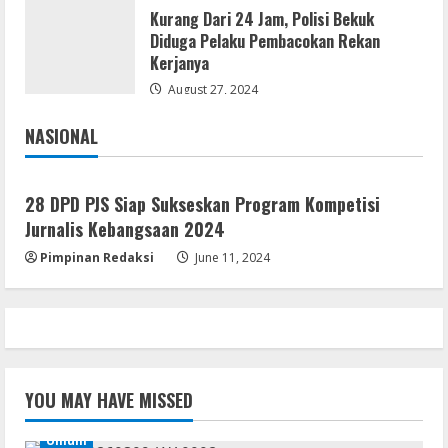
Kurang Dari 24 Jam, Polisi Bekuk
Img
Diduga Pelaku Pembacokan Rekan
Office 2019 LTSC Professional Plus
Kerjanya
Debloated Tоrrеnt
August 27, 2024
August 8, 2026
4
NASIONAL
Jakarta
Nasional
Resettools
Nik Collection (by DxO) Portable [no
28 DPD PJS Siap Sukseskan Program Kompetisi
Virus] (x64) Reddit
Jurnalis Kebangsaan 2024
August 8, 2026
5
Pimpinan Redaksi
June 11, 2024
YOU MAY HAVE MISSED
Umum