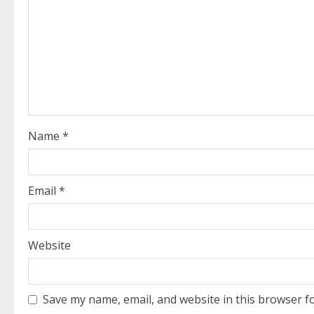
R
e
a
d
i
Name
*
n
g
Email
*
Website
Save my name, email, and website in this browser f