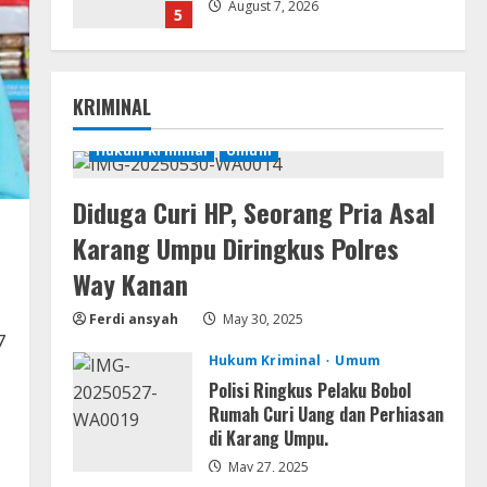
August 7, 2026
5
Movies
Vertex Force 2026 BRRip UHD
KRIMINAL
DDP5.1 𝐘𝐢𝐟𝐲 𝐌𝐨𝐯𝐢𝐞𝐬 Magnet
August 8, 2026
Hukum Kriminal
Umum
1
Diduga Curi HP, Seorang Pria Asal
Resettools
Vpn One Click Cracked x86-x64
Karang Umpu Diringkus Polres
[no Virus]
Way Kanan
August 8, 2026
2
Ferdi ansyah
May 30, 2025
7
Resettools
Hukum Kriminal
Umum
GraphPad Prism Academic &
Corporate Cracked x86-x64 [no
Polisi Ringkus Pelaku Bobol
Virus]
Rumah Curi Uang dan Perhiasan
di Karang Umpu.
3
August 8, 2026
May 27, 2025