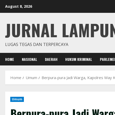
Skip
August 8, 2026
to
content
JURNAL LAMPU
LUGAS TEGAS DAN TERPERCAYA
HOME
NASIONAL
DAERAH
HUKUM KRIMINAL
PARLEME
Home
Umum
Berpura-pura Jadi Warga, Kapolres Way K
Umum
Berpura-pura Jadi Warg