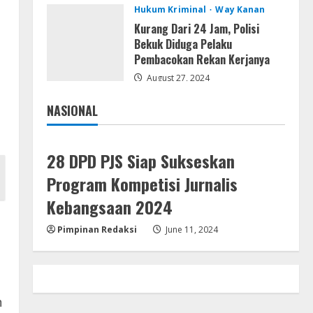
Hukum Kriminal
Way Kanan
Remux
Kurang Dari 24 Jam, Polisi
August 7, 2026
Bekuk Diduga Pelaku
Pembacokan Rekan Kerjanya
4
August 27, 2024
Lan
NASIONAL
Dune: Awakening FitGirl Repack
Jakarta
Nasional
+Patch Direct Link 2026
August 7, 2026
5
28 DPD PJS Siap Sukseskan
Program Kompetisi Jurnalis
Kebangsaan 2024
Pimpinan Redaksi
June 11, 2024
n