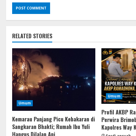
RELATED STORIES
Umum
Umum
Profil AKBP R
Kemarau Panjang Picu Kebakaran di
Perwira Brimob
Sangkaran Bhakti; Rumah Ibu Yuli
Kapolres Way 
Hangus Dilalap Api
Ferdi ansyah