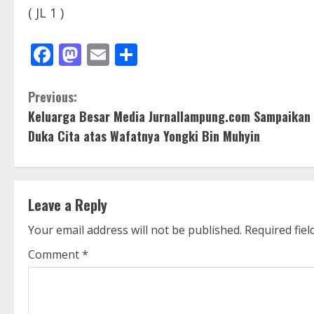
( JL 1 )
Facebook
Mastodon
Email
Share
C
Previous:
Keluarga Besar Media Jurnallampung.com Sampaikan
o
Duka Cita atas Wafatnya Yongki Bin Muhyin
n
t
Leave a Reply
i
Your email address will not be published.
Required fie
n
Comment
*
u
e