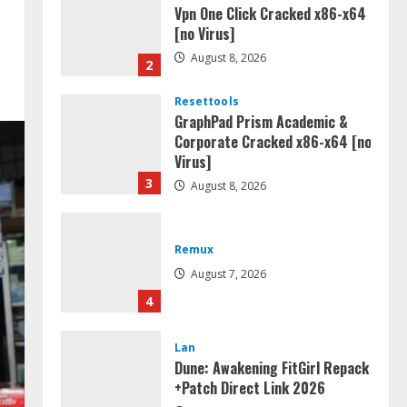
Vpn One Click Cracked x86-x64
[no Virus]
August 8, 2026
2
Resettools
GraphPad Prism Academic &
Corporate Cracked x86-x64 [no
Virus]
3
August 8, 2026
Remux
August 7, 2026
4
Lan
Dune: Awakening FitGirl Repack
+Patch Direct Link 2026