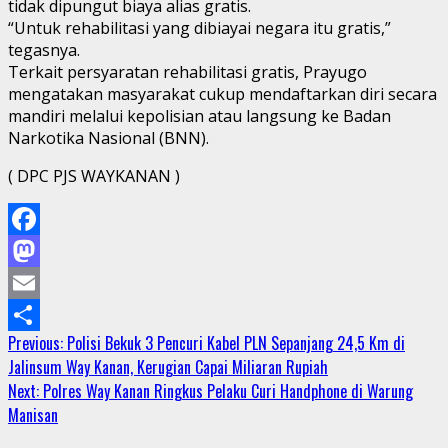
tidak dipungut biaya alias gratis.
“Untuk rehabilitasi yang dibiayai negara itu gratis,”
tegasnya.
Terkait persyaratan rehabilitasi gratis, Prayugo
mengatakan masyarakat cukup mendaftarkan diri secara
mandiri melalui kepolisian atau langsung ke Badan
Narkotika Nasional (BNN).
( DPC PJS WAYKANAN )
Facebook
Mastodon
Email
Continue
Previous:
Polisi Bekuk 3 Pencuri Kabel PLN Sepanjang 24,5 Km di
Share
Jalinsum Way Kanan, Kerugian Capai Miliaran Rupiah
Reading
Next:
Polres Way Kanan Ringkus Pelaku Curi Handphone di Warung
Manisan