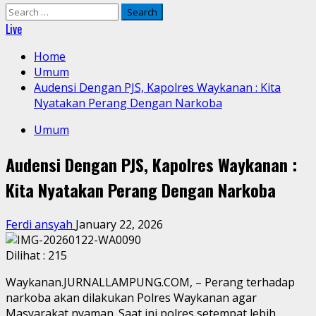
Search
for:
Live
Home
Umum
Audensi Dengan PJS, Kapolres Waykanan : Kita
Nyatakan Perang Dengan Narkoba
Umum
Audensi Dengan PJS, Kapolres Waykanan :
Kita Nyatakan Perang Dengan Narkoba
Ferdi ansyah
January 22, 2026
Dilihat :
215
Waykanan.JURNALLAMPUNG.COM, – Perang terhadap
narkoba akan dilakukan Polres Waykanan agar
Masyarakat nyaman. Saat ini polres setempat lebih