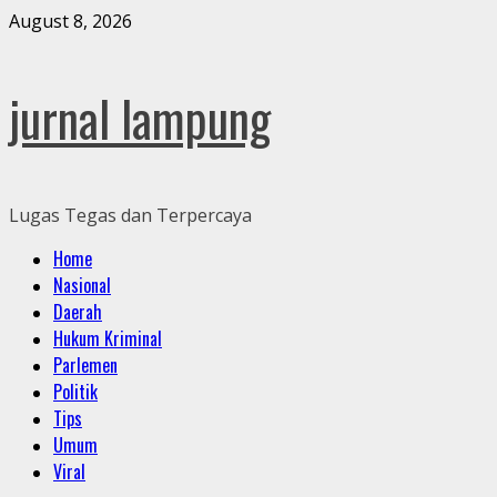
Skip
August 8, 2026
to
content
jurnal lampung
Lugas Tegas dan Terpercaya
Primary
Home
Menu
Nasional
Daerah
Hukum Kriminal
Parlemen
Politik
Tips
Umum
Viral