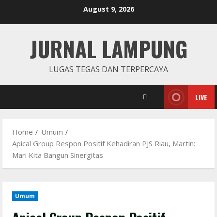
Skip
August 9, 2026
to
content
JURNAL LAMPUNG
LUGAS TEGAS DAN TERPERCAYA
LIVE
Home
Umum
Apical Group Respon Positif Kehadiran PJS Riau, Martin:
Mari Kita Bangun Sinergitas
Umum