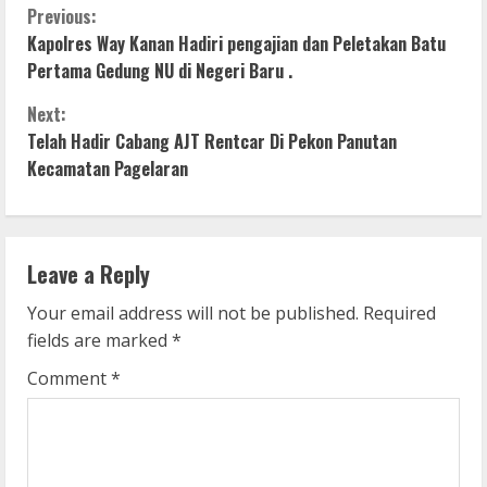
C
Previous:
Kapolres Way Kanan Hadiri pengajian dan Peletakan Batu
o
Pertama Gedung NU di Negeri Baru .
n
Next:
Telah Hadir Cabang AJT Rentcar Di Pekon Panutan
t
Kecamatan Pagelaran
i
n
Leave a Reply
u
Your email address will not be published.
Required
e
fields are marked
*
R
Comment
*
e
a