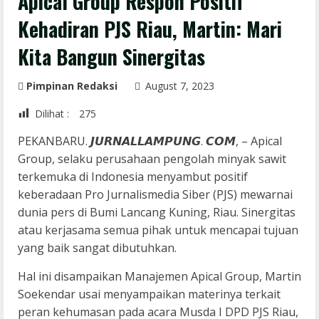
Apical Group Respon Positif
Kehadiran PJS Riau, Martin: Mari
Kita Bangun Sinergitas
Pimpinan Redaksi
August 7, 2023
Dilihat :
275
PEKANBARU. 𝙅𝙐𝙍𝙉𝘼𝙇𝙇𝘼𝙈𝙋𝙐𝙉𝙂. 𝘾𝙊𝙈, – Apical
Group, selaku perusahaan pengolah minyak sawit
terkemuka di Indonesia menyambut positif
keberadaan Pro Jurnalismedia Siber (PJS) mewarnai
dunia pers di Bumi Lancang Kuning, Riau. Sinergitas
atau kerjasama semua pihak untuk mencapai tujuan
yang baik sangat dibutuhkan.
Hal ini disampaikan Manajemen Apical Group, Martin
Soekendar usai menyampaikan materinya terkait
peran kehumasan pada acara Musda I DPD PJS Riau,