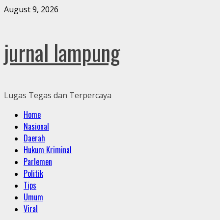
Skip
August 9, 2026
to
content
jurnal lampung
Lugas Tegas dan Terpercaya
Primary
Home
Menu
Nasional
Daerah
Hukum Kriminal
Parlemen
Politik
Tips
Umum
Viral