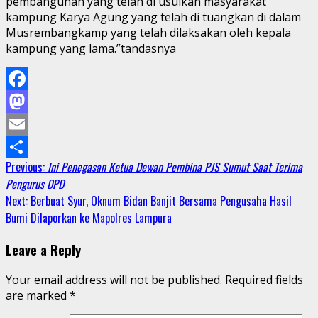
pembangunan yang telah di usulkan masyarakat
kampung Karya Agung yang telah di tuangkan di dalam
Musrembangkamp yang telah dilaksakan oleh kepala
kampung yang lama.”tandasnya
Facebook
Mastodon
Email
Continue
Previous:
Ini Penegasan Ketua Dewan Pembina PJS Sumut Saat Terima
Share
Pengurus DPD
Reading
Next:
Berbuat Syur, Oknum Bidan Banjit Bersama Pengusaha Hasil
Bumi Dilaporkan ke Mapolres Lampura
Leave a Reply
Your email address will not be published.
Required fields
are marked
*