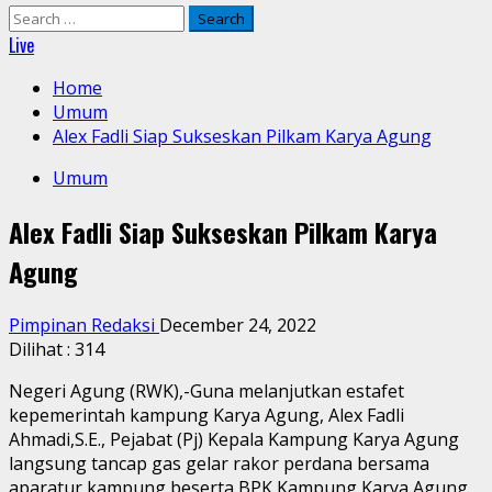
Search
for:
Live
Home
Umum
Alex Fadli Siap Sukseskan Pilkam Karya Agung
Umum
Alex Fadli Siap Sukseskan Pilkam Karya
Agung
Pimpinan Redaksi
December 24, 2022
Dilihat :
314
Negeri Agung (RWK),-Guna melanjutkan estafet
kepemerintah kampung Karya Agung, Alex Fadli
Ahmadi,S.E., Pejabat (Pj) Kepala Kampung Karya Agung
langsung tancap gas gelar rakor perdana bersama
aparatur kampung beserta BPK Kampung Karya Agung,