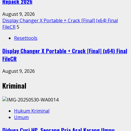
Repack 2026
August 9, 2026
Display Changer X Portable + Crack [Final] (x64) Final
FileCR
5
Resettools
Display Changer X Portable + Crack [Final] (x64) Final
FileCR
August 9, 2026
Kriminal
Hukum Kriminal
Umum
Diduga Curi HP, Seorang Pria Asal Karang Umpu