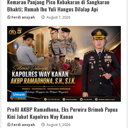
Kemarau Panjang Picu Kebakaran di Sangkaran
Bhakti; Rumah Ibu Yuli Hangus Dilalap Api
Ferdi ansyah
August 7, 2026
Serialers
jv16 PowerTools Free[Activated]
Umum
[Latest] [x86-x64] Reddit
August 7, 2026
2
Profil AKBP Ramadhona, Eks Perwira Brimob Papua
Kini Jabat Kapolres Way Kanan
Ferdi ansyah
August 5, 2026
VL