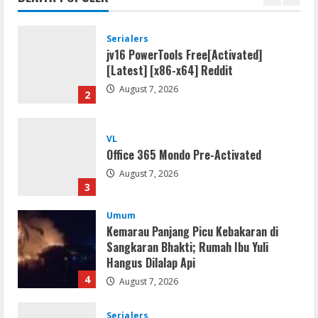
1
Serialers
jv16 PowerTools Free[Activated]
[Latest] [x86-x64] Reddit
August 7, 2026
2
VL
Office 365 Mondo Pre-Activated
August 7, 2026
3
Umum
Kemarau Panjang Picu Kebakaran di
Sangkaran Bhakti; Rumah Ibu Yuli
Hangus Dilalap Api
4
August 7, 2026
Serialers