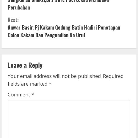
Perubahan
n
Next:
t
Anwar Basir, Pj Kakam Gedung Batin Hadiri Penetapan
i
Calon Kakam Dan Pengundian No Urut
n
u
Leave a Reply
e
Your email address will not be published.
Required
fields are marked
*
R
Comment
*
e
a
d