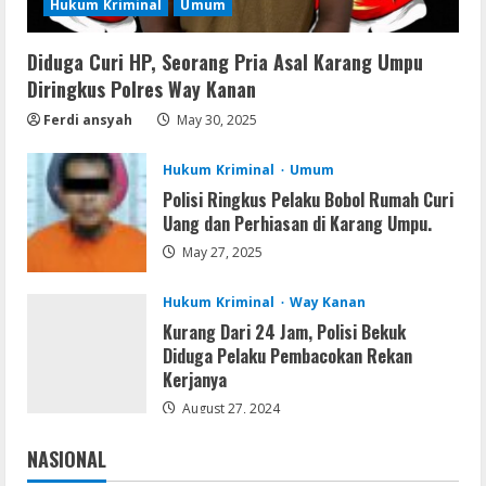
Hukum Kriminal
Umum
3
Diduga Curi HP, Seorang Pria Asal Karang Umpu
Umum
Kemarau Panjang Picu Kebakaran di
Diringkus Polres Way Kanan
Sangkaran Bhakti; Rumah Ibu Yuli
Ferdi ansyah
May 30, 2025
Hangus Dilalap Api
4
August 7, 2026
Hukum Kriminal
Umum
Polisi Ringkus Pelaku Bobol Rumah Curi
Serialers
Uang dan Perhiasan di Karang Umpu.
Adobe Acrobat Pro 2021 Portable only
May 27, 2025
[100% Worked] [Windows] 2025
August 7, 2026
5
Hukum Kriminal
Way Kanan
Kurang Dari 24 Jam, Polisi Bekuk
Diduga Pelaku Pembacokan Rekan
Kerjanya
August 27, 2024
NASIONAL
Jakarta
Nasional