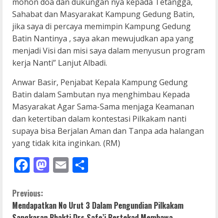
mohon doa dan dukungan nya kepada Tetangga,
Sahabat dan Masyarakat Kampung Gedung Batin,
jika saya di percaya memimpin Kampung Gedung
Batin Nantinya , saya akan mewujudkan apa yang
menjadi Visi dan misi saya dalam menyusun program
kerja Nanti” Lanjut Albadi.
Anwar Basir, Penjabat Kepala Kampung Gedung
Batin dalam Sambutan nya menghimbau Kepada
Masyarakat Agar Sama-Sama menjaga Keamanan
dan ketertiban dalam kontestasi Pilkakam nanti
supaya bisa Berjalan Aman dan Tanpa ada halangan
yang tidak kita inginkan. (RM)
Facebook
Mastodon
Email
Share
C
Previous:
Mendapatkan No Urut 3 Dalam Pengundian Pilkakam
o
Sangkaran Bhakti,Drs Safe’i Bertekad Membawa