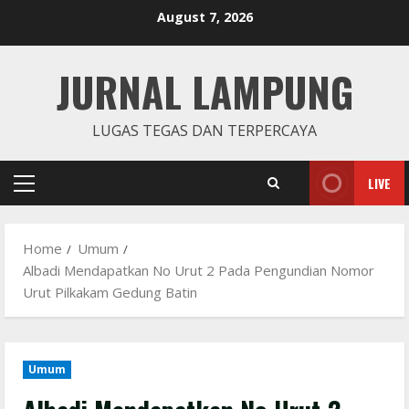
Skip
August 7, 2026
to
content
JURNAL LAMPUNG
LUGAS TEGAS DAN TERPERCAYA
LIVE
Primary
Menu
Home
Umum
Albadi Mendapatkan No Urut 2 Pada Pengundian Nomor
Urut Pilkakam Gedung Batin
Umum