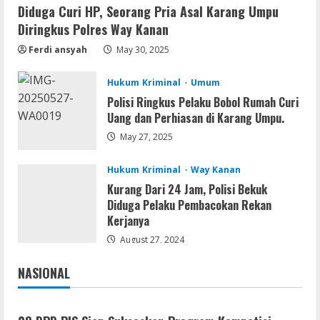
Umum
Diduga Curi HP, Seorang Pria Asal Karang Umpu
Satreskrim Polres Way Kanan Ungkap
Diringkus Polres Way Kanan
Kasus Persetubuhan terhadap Anak,
Ferdi ansyah
May 30, 2025
Tersangka Ayah Tiri Diamankan
2
August 9, 2026
Hukum Kriminal
Umum
Polisi Ringkus Pelaku Bobol Rumah Curi
Coop
Uang dan Perhiasan di Karang Umpu.
Uncharted: Legacy of Thieves
Collection Compressed Repack 2026
May 27, 2025
August 9, 2026
3
Hukum Kriminal
Way Kanan
Kurang Dari 24 Jam, Polisi Bekuk
Resettools
Diduga Pelaku Pembacokan Rekan
Display Changer X Portable + Crack
Kerjanya
[Final] (x64) Final FileCR
August 27, 2024
August 9, 2026
4
NASIONAL
Jakarta
Nasional
Img
Office 2019 LTSC Professional Plus