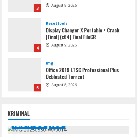
August 9, 2026
3
Resettools
Display Changer X Portable + Crack
[Final] (x64) Final FileCR
August 9, 2026
4
Img
Office 2019 LTSC Professional Plus
Debloated Tоrrеnt
August 8, 2026
5
Movies
KRIMINAL
CAMRip 4KUHD AVC Dual Audio Torr𝐞nt
August 9, 2026
Hukum Kriminal
Umum
1