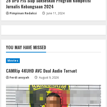
28 DPD PJS Siap Sukseskan Program Kompetisi
Debloated Tоrrеnt
Jurnalis Kebangsaan 2024
August 8, 2026
5
Pimpinan Redaksi
June 11, 2024
YOU MAY HAVE MISSED
Movies
CAMRip 4KUHD AVC Dual Audio Torr𝐞nt
Ferdi ansyah
August 9, 2026