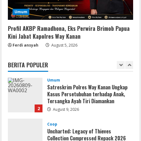
Img
Office 2019 LTSC Professional Plus
Umum
Debloated Tоrrеnt
August 8, 2026
5
Profil AKBP Ramadhona, Eks Perwira Brimob Papua
Kini Jabat Kapolres Way Kanan
Ferdi ansyah
August 5, 2026
Movies
CAMRip 4KUHD AVC Dual Audio Torr𝐞nt
August 9, 2026
BERITA POPULER
1
Umum
Satreskrim Polres Way Kanan Ungkap
Kasus Persetubuhan terhadap Anak,
Tersangka Ayah Tiri Diamankan
2
August 9, 2026
Coop
Uncharted: Legacy of Thieves
Collection Compressed Repack 2026