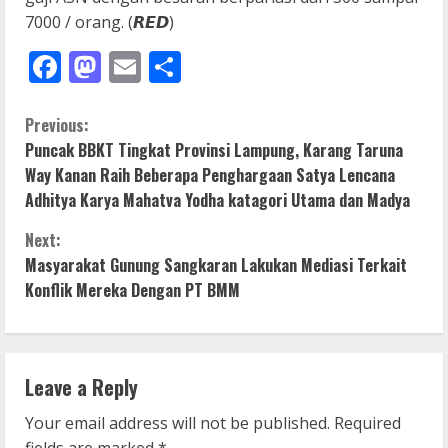
7000 / orang. (𝙍𝙀𝘿)
Facebook
Mastodon
Email
Share
C
Previous:
Puncak BBKT Tingkat Provinsi Lampung, Karang Taruna
o
Way Kanan Raih Beberapa Penghargaan Satya Lencana
Adhitya Karya Mahatva Yodha katagori Utama dan Madya
n
Next:
t
Masyarakat Gunung Sangkaran Lakukan Mediasi Terkait
i
Konflik Mereka Dengan PT BMM
n
u
Leave a Reply
e
Your email address will not be published.
Required