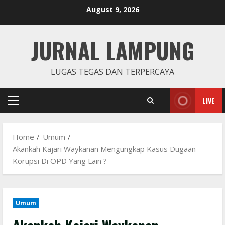
Skip
August 9, 2026
to
content
JURNAL LAMPUNG
LUGAS TEGAS DAN TERPERCAYA
LIVE
Primary
Menu
Home
Umum
Akankah Kajari Waykanan Mengungkap Kasus Dugaan
Korupsi Di OPD Yang Lain ?
Umum