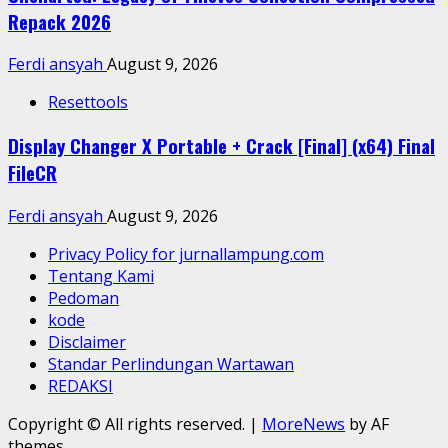
Repack 2026
Ferdi ansyah
August 9, 2026
Resettools
Display Changer X Portable + Crack [Final] (x64) Final
FileCR
Ferdi ansyah
August 9, 2026
Privacy Policy for jurnallampung.com
Tentang Kami
Pedoman
kode
Disclaimer
Standar Perlindungan Wartawan
REDAKSI
Copyright © All rights reserved.
|
MoreNews
by AF
themes.