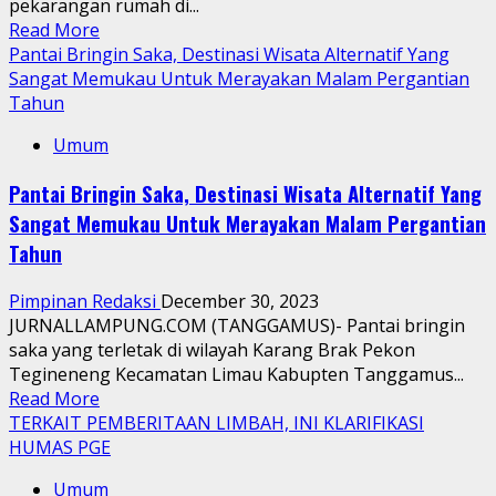
pekarangan rumah di...
Read
Read More
more
Pantai Bringin Saka, Destinasi Wisata Alternatif Yang
about
Sangat Memukau Untuk Merayakan Malam Pergantian
Polres
Tahun
Way
Umum
Kanan
Gerebek
Pantai Bringin Saka, Destinasi Wisata Alternatif Yang
Judi
Sangat Memukau Untuk Merayakan Malam Pergantian
Sabung
Ayam
Tahun
di
Baradatu
Pimpinan Redaksi
December 30, 2023
JURNALLAMPUNG.COM (TANGGAMUS)- Pantai bringin
saka yang terletak di wilayah Karang Brak Pekon
Tegineneng Kecamatan Limau Kabupten Tanggamus...
Read
Read More
more
TERKAIT PEMBERITAAN LIMBAH, INI KLARIFIKASI
about
HUMAS PGE
Pantai
Umum
Bringin