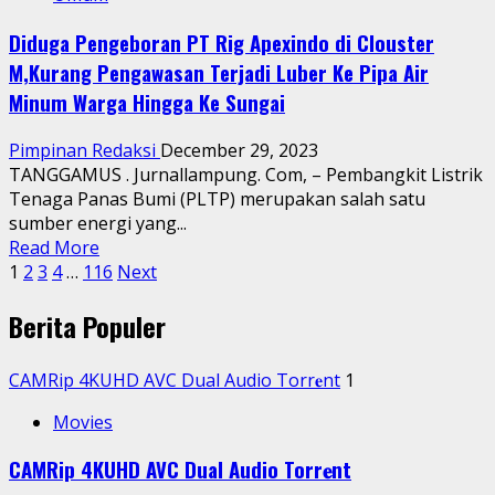
PJS
Gorontalo,
Diduga Pengeboran PT Rig Apexindo di Clouster
Jojo
M,Kurang Pengawasan Terjadi Luber Ke Pipa Air
Rumampuk
Siap
Minum Warga Hingga Ke Sungai
Kembangkan
PJS
Pimpinan Redaksi
December 29, 2023
di
TANGGAMUS . Jurnallampung. Com, – Pembangkit Listrik
Gorontalo
Tenaga Panas Bumi (PLTP) merupakan salah satu
sumber energi yang...
Read
Read More
Posts
more
1
2
3
4
…
116
Next
about
pagination
Berita Populer
Diduga
Pengeboran
PT
CAMRip 4KUHD AVC Dual Audio Torr𝐞nt
1
Rig
Apexindo
Movies
di
Clouster
CAMRip 4KUHD AVC Dual Audio Torr𝐞nt
M,Kurang