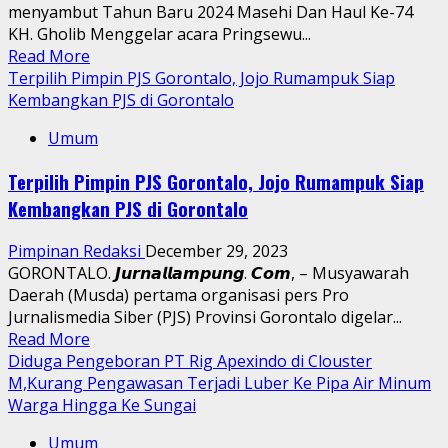
menyambut Tahun Baru 2024 Masehi Dan Haul Ke-74
Pelayanan
KH. Gholib Menggelar acara Pringsewu...
Khitanan
Read
Read More
Gratis
more
Terpilih Pimpin PJS Gorontalo, Jojo Rumampuk Siap
about
Kembangkan PJS di Gorontalo
PRINGSEWU
Umum
BERSHOLAWAT
BERSAMA
Terpilih Pimpin PJS Gorontalo, Jojo Rumampuk Siap
MAJELIS
Kembangkan PJS di Gorontalo
NGASO
DIHADIRI
Pimpinan Redaksi
December 29, 2023
PJ.BUPATI
GORONTALO. 𝙅𝙪𝙧𝙣𝙖𝙡𝙡𝙖𝙢𝙥𝙪𝙣𝙜. 𝘾𝙤𝙢, – Musyawarah
KABUPATEN
Daerah (Musda) pertama organisasi pers Pro
PRINGSEWU
Jurnalismedia Siber (PJS) Provinsi Gorontalo digelar...
Read
Read More
more
Diduga Pengeboran PT Rig Apexindo di Clouster
about
M,Kurang Pengawasan Terjadi Luber Ke Pipa Air Minum
Terpilih
Warga Hingga Ke Sungai
Pimpin
Umum