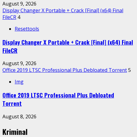
August 9, 2026
Display Changer X Portable + Crack [Final] (x64) Final
FileCR
4
Resettools
Display Changer X Portable + Crack [Final] (x64) Final
FileCR
August 9, 2026
Office 2019 LTSC Professional Plus Debloated Tоrrеnt
5
Img
Office 2019 LTSC Professional Plus Debloated
Tоrrеnt
August 8, 2026
Kriminal