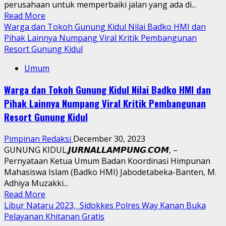
perusahaan untuk memperbaiki jalan yang ada di...
Read
Read More
more
Warga dan Tokoh Gunung Kidul Nilai Badko HMI dan
about
Pihak Lainnya Numpang Viral Kritik Pembangunan
CV
Resort Gunung Kidul
Rezeki
Umum
Berkah
Abadai
Warga dan Tokoh Gunung Kidul Nilai Badko HMI dan
Bantu
Pihak Lainnya Numpang Viral Kritik Pembangunan
Perbaikan
jalan
Resort Gunung Kidul
Simpang
Mulia
Pimpinan Redaksi
December 30, 2023
Pekon
GUNUNG KIDUL.𝙅𝙐𝙍𝙉𝘼𝙇𝙇𝘼𝙈𝙋𝙐𝙉𝙂.𝘾𝙊𝙈, –
Ngarib
Pernyataan Ketua Umum Badan Koordinasi Himpunan
Kecamatan
Mahasiswa Islam (Badko HMI) Jabodetabeka-Banten, M.
Ulubelu
Adhiya Muzakki...
Read
Read More
more
Libur Nataru 2023, Sidokkes Polres Way Kanan Buka
about
Pelayanan Khitanan Gratis