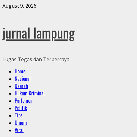
Skip
August 9, 2026
to
content
jurnal lampung
Lugas Tegas dan Terpercaya
Primary
Home
Menu
Nasional
Daerah
Hukum Kriminal
Parlemen
Politik
Tips
Umum
Viral