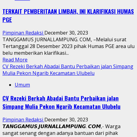
Saka,
TERKAIT PEMBERITAAN LIMBAH, INI KLARIFIKASI HUMAS
Destinasi
PGE
Wisata
Alternatif
Pimpinan Redaksi
December 30, 2023
Yang
TANGGAMUS JURNALLAMPUNG. COM, –Melalui surat
Sangat
Tertanggal 28 Desember 2023 pihak Humas PGE area ulu
Memukau
belu memberikan klarifikasi...
Untuk
Read
Read More
Merayakan
more
CV Rezeki Berkah Abadai Bantu Perbaikan jalan Simpang
Malam
about
Mulia Pekon Ngarib Kecamatan Ulubelu
Pergantian
TERKAIT
Tahun
Umum
PEMBERITAAN
LIMBAH,
CV Rezeki Berkah Abadai Bantu Perbaikan jalan
INI
Simpang Mulia Pekon Ngarib Kecamatan Ulubelu
KLARIFIKASI
HUMAS
Pimpinan Redaksi
December 30, 2023
PGE
𝙏𝘼𝙉𝙂𝙂𝘼𝙈𝙐𝙎.𝙅𝙐𝙍𝙉𝘼𝙇𝙇𝘼𝙈𝙋𝙐𝙉𝙂. 𝘾𝙊𝙈,- Warga
sangat senang dengan adanya bantuan dari pihak