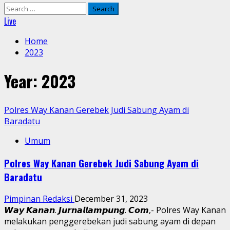
Search
for:
Live
Home
2023
Year:
2023
Polres Way Kanan Gerebek Judi Sabung Ayam di
Baradatu
Umum
Polres Way Kanan Gerebek Judi Sabung Ayam di
Baradatu
Pimpinan Redaksi
December 31, 2023
𝙒𝙖𝙮 𝙆𝙖𝙣𝙖𝙣. 𝙅𝙪𝙧𝙣𝙖𝙡𝙡𝙖𝙢𝙥𝙪𝙣𝙜. 𝘾𝙤𝙢,- Polres Way Kanan
melakukan penggerebekan judi sabung ayam di depan