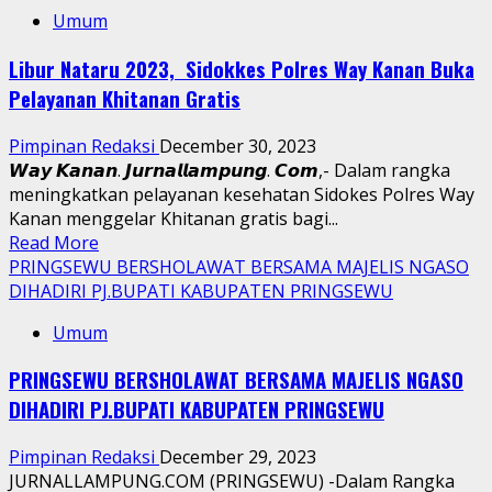
Warga
Umum
dan
Tokoh
Libur Nataru 2023, Sidokkes Polres Way Kanan Buka
Gunung
Pelayanan Khitanan Gratis
Kidul
Nilai
Pimpinan Redaksi
December 30, 2023
Badko
𝙒𝙖𝙮 𝙆𝙖𝙣𝙖𝙣. 𝙅𝙪𝙧𝙣𝙖𝙡𝙡𝙖𝙢𝙥𝙪𝙣𝙜. 𝘾𝙤𝙢,- Dalam rangka
HMI
meningkatkan pelayanan kesehatan Sidokes Polres Way
dan
Kanan menggelar Khitanan gratis bagi...
Pihak
Read
Read More
Lainnya
more
PRINGSEWU BERSHOLAWAT BERSAMA MAJELIS NGASO
Numpang
about
DIHADIRI PJ.BUPATI KABUPATEN PRINGSEWU
Viral
Libur
Kritik
Umum
Nataru
Pembangunan
2023,
Resort
PRINGSEWU BERSHOLAWAT BERSAMA MAJELIS NGASO
Sidokkes
Gunung
DIHADIRI PJ.BUPATI KABUPATEN PRINGSEWU
Polres
Kidul
Way
Pimpinan Redaksi
December 29, 2023
Kanan
JURNALLAMPUNG.COM (PRINGSEWU) -Dalam Rangka
Buka