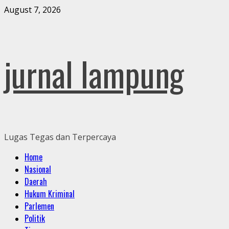
Skip
August 7, 2026
to
content
jurnal lampung
Lugas Tegas dan Terpercaya
Primary
Home
Menu
Nasional
Daerah
Hukum Kriminal
Parlemen
Politik