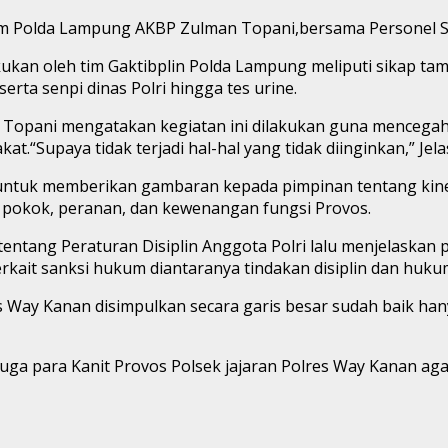
am Polda Lampung AKBP Zulman Topani,bersama Personel 
kukan oleh tim Gaktibplin Polda Lampung meliputi sikap ta
 serta senpi dinas Polri hingga tes urine.
opani mengatakan kegiatan ini dilakukan guna mencegah 
.“Supaya tidak terjadi hal-hal yang tidak diinginkan,” Jela
n untuk memberikan gambaran kepada pimpinan tentang kin
okok, peranan, dan kewenangan fungsi Provos.
tang Peraturan Disiplin Anggota Polri lalu menjelaskan pr
ait sanksi hukum diantaranya tindakan disiplin dan hukuma
res Way Kanan disimpulkan secara garis besar sudah baik h
a para Kanit Provos Polsek jajaran Polres Way Kanan aga