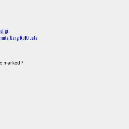
eligi
minta Uang Rp10 Juta
are marked
*