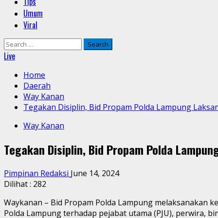
Tips
Umum
Viral
Search
for:
Live
Home
Daerah
Way Kanan
Tegakan Disiplin, Bid Propam Polda Lampung Laksan
Way Kanan
Tegakan Disiplin, Bid Propam Polda Lampung
Pimpinan Redaksi
June 14, 2024
Dilihat :
282
Waykanan – Bid Propam Polda Lampung melaksanakan kegia
Polda Lampung terhadap pejabat utama (PJU), perwira, bin