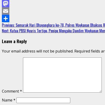
Facebook
Mastodon
Email
Continue
Previous:
Semarak Hari Bhayangkara ke-78, Polres Waykanan Bhaksos R
Share
Next:
Katua PBSI Nyaris Tertipu, Penipu Mengaku Dandim Waykanan Me
Reading
Leave a Reply
Your email address will not be published.
Required fields 
Comment
*
Name
*