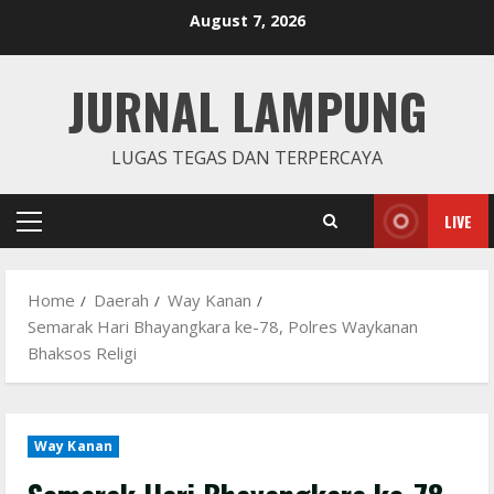
Skip
August 7, 2026
to
content
JURNAL LAMPUNG
LUGAS TEGAS DAN TERPERCAYA
LIVE
Primary
Menu
Home
Daerah
Way Kanan
Semarak Hari Bhayangkara ke-78, Polres Waykanan
Bhaksos Religi
Way Kanan