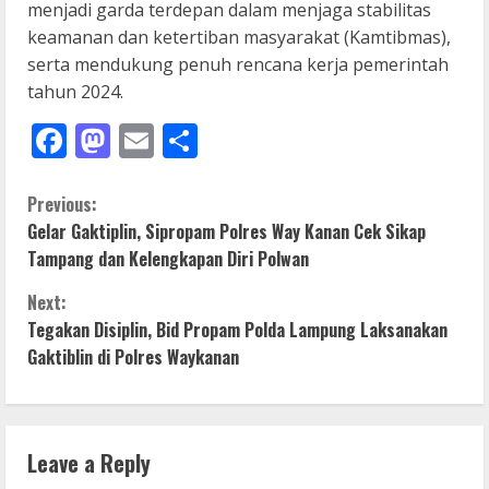
menjadi garda terdepan dalam menjaga stabilitas
keamanan dan ketertiban masyarakat (Kamtibmas),
serta mendukung penuh rencana kerja pemerintah
tahun 2024.
Facebook
Mastodon
Email
Share
C
Previous:
Gelar Gaktiplin, Sipropam Polres Way Kanan Cek Sikap
o
Tampang dan Kelengkapan Diri Polwan
n
Next:
Tegakan Disiplin, Bid Propam Polda Lampung Laksanakan
t
Gaktiblin di Polres Waykanan
i
n
Leave a Reply
u