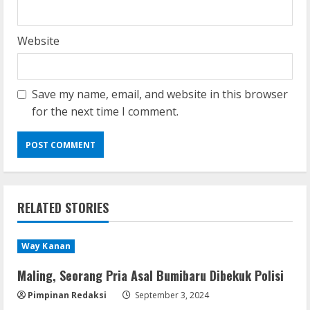
Website
Save my name, email, and website in this browser
for the next time I comment.
VL
Office 365 Mondo Pre-Activated
August 7, 2026
2
RELATED STORIES
Umum
Kemarau Panjang Picu Kebakaran di
Sangkaran Bhakti; Rumah Ibu Yuli
Way Kanan
Hangus Dilalap Api
3
August 7, 2026
Maling, Seorang Pria Asal Bumibaru Dibekuk Polisi
Pimpinan Redaksi
September 3, 2024
Serialers