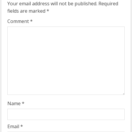
Your email address will not be published.
Required
e
fields are marked
*
R
Comment
*
e
a
d
i
n
g
Name
*
Email
*