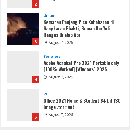
2
Umum
Kemarau Panjang Picu Kebakaran di
Sangkaran Bhakti; Rumah Ibu Yuli
Hangus Dilalap Api
3
August 7, 2026
Serialers
Adobe Acrobat Pro 2021 Portable only
[100% Worked] [Windows] 2025
August 7, 2026
4
VL
Office 2021 Home & Student 64 bit ISO
Image .tоr𝚛еnt
August 7, 2026
5