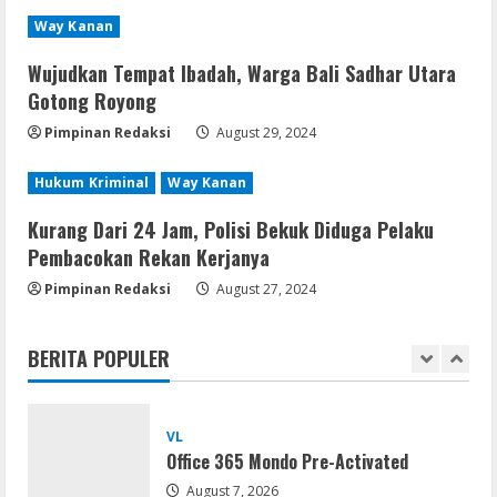
Adobe Acrobat Pro 2021 Portable only
Way Kanan
[100% Worked] [Windows] 2025
Wujudkan Tempat Ibadah, Warga Bali Sadhar Utara
August 7, 2026
4
Gotong Royong
Pimpinan Redaksi
August 29, 2024
VL
Office 2021 Home & Student 64 bit ISO
Image .tоr𝚛еnt
Hukum Kriminal
Way Kanan
August 7, 2026
5
Kurang Dari 24 Jam, Polisi Bekuk Diduga Pelaku
Pembacokan Rekan Kerjanya
Serialers
Pimpinan Redaksi
August 27, 2024
jv16 PowerTools Free[Activated]
[Latest] [x86-x64] Reddit
BERITA POPULER
August 7, 2026
1
VL
Office 365 Mondo Pre-Activated
August 7, 2026