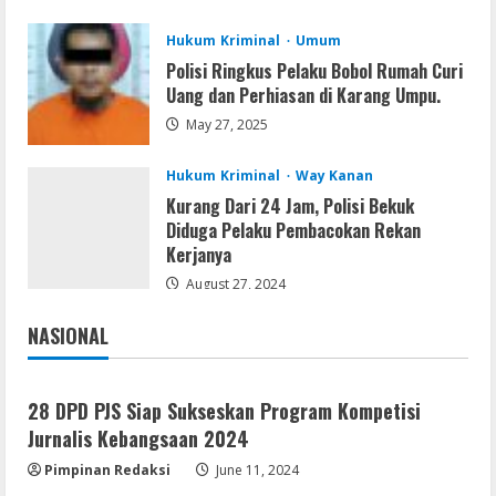
August 7, 2026
4
Hukum Kriminal
Umum
Polisi Ringkus Pelaku Bobol Rumah Curi
VL
Uang dan Perhiasan di Karang Umpu.
Office 2021 Home & Student 64 bit ISO
May 27, 2025
Image .tоr𝚛еnt
August 7, 2026
5
Hukum Kriminal
Way Kanan
Kurang Dari 24 Jam, Polisi Bekuk
Diduga Pelaku Pembacokan Rekan
Kerjanya
August 27, 2024
NASIONAL
Jakarta
Nasional
28 DPD PJS Siap Sukseskan Program Kompetisi
Jurnalis Kebangsaan 2024
Pimpinan Redaksi
June 11, 2024