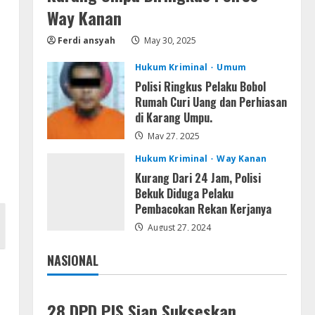
Lan
Way Kanan
Dune: Awakening FitGirl Repack
+Patch Direct Link 2026
Ferdi ansyah
May 30, 2025
August 7, 2026
4
Hukum Kriminal
Umum
Polisi Ringkus Pelaku Bobol
Serialers
Rumah Curi Uang dan Perhiasan
jv16 PowerTools
di Karang Umpu.
Free[Activated] [Latest] [x86-
x64] Reddit
May 27, 2025
5
August 7, 2026
Hukum Kriminal
Way Kanan
Kurang Dari 24 Jam, Polisi
Bekuk Diduga Pelaku
Pembacokan Rekan Kerjanya
August 27, 2024
NASIONAL
Jakarta
Nasional
28 DPD PJS Siap Sukseskan