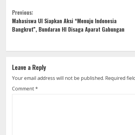
C
Previous:
Mahasiswa UI Siapkan Aksi “Menuju Indonesia
o
Bangkrut”, Bundaran HI Disaga Aparat Gabungan
n
t
i
Leave a Reply
n
Your email address will not be published.
Required fie
u
Comment
*
e
R
e