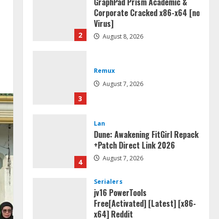
GraphPad Prism Academic &
Corporate Cracked x86-x64 [no
Virus]
2
August 8, 2026
Remux
August 7, 2026
3
Lan
Dune: Awakening FitGirl Repack
+Patch Direct Link 2026
August 7, 2026
4
Serialers
jv16 PowerTools
Free[Activated] [Latest] [x86-
x64] Reddit