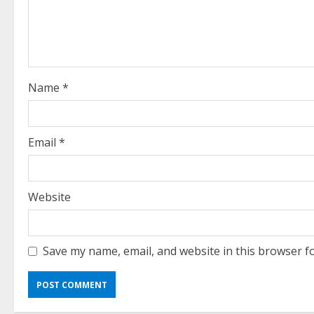
a
d
i
Name
*
n
g
Email
*
Website
Save my name, email, and website in this browser f