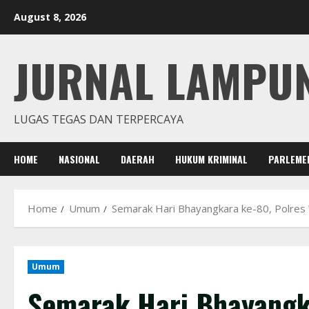
Skip
August 8, 2026
to
content
JURNAL LAMPU
LUGAS TEGAS DAN TERPERCAYA
HOME
NASIONAL
DAERAH
HUKUM KRIMINAL
PARLEME
Home
Umum
Semarak Hari Bhayangkara ke-80, Polres W
Umum
Semarak Hari Bhayangk