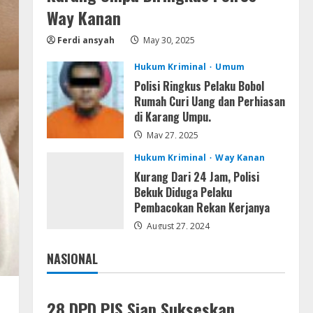
Serialers
Way Kanan
Ableton Live Crack + Portable
Windows 10 (x32x64)
Ferdi ansyah
May 30, 2025
August 6, 2026
4
Hukum Kriminal
Umum
Polisi Ringkus Pelaku Bobol
Lan
Rumah Curi Uang dan Perhiasan
Assassin’s Creed Shadows
di Karang Umpu.
Digital Deluxe Edition Cracked
Rune Release for Desktop
May 27, 2025
5
August 6, 2026
Hukum Kriminal
Way Kanan
Kurang Dari 24 Jam, Polisi
Bekuk Diduga Pelaku
Pembacokan Rekan Kerjanya
August 27, 2024
NASIONAL
Jakarta
Nasional
28 DPD PJS Siap Sukseskan