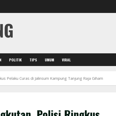
NG
N
POLITIK
TIPS
UMUM
VIRAL
gkus Pelaku Curas di Jalinsum Kampung Tanjung Raja Giham
gkutan, Polisi Ringkus