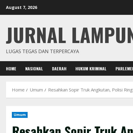
Skip
August 7, 2026
to
content
JURNAL LAMPU
LUGAS TEGAS DAN TERPERCAYA
HOME
NASIONAL
DAERAH
HUKUM KRIMINAL
PARLEME
Home
Umum
Resahkan Sopir Truk Angkutan, Polisi Rin
Umum
Resahkan Sopir Truk An