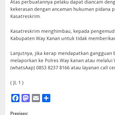
Atas perbuatannya pelaku dapat diancam deng
kekerasan dengan ancaman hukuman pidana pe
Kasatreskrim.
Kasatreskrim menghimbau, kepada pengemudi 
Kabupaten Way Kanan untuk tidak memberikan 
Lanjutnya, jika kerap mendapatkan gangguan b
melaporkan ke Polres Way kanan atau melalu
(whatsAap) 0853 8237 8166 atau layanan call ce
( JL 1 )
Facebook
Mastodon
Email
Share
C
Previous: