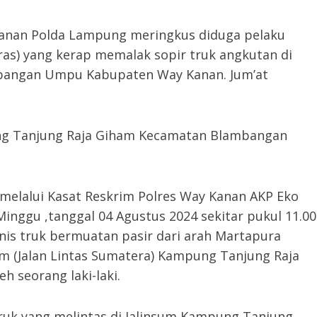
Kanan Polda Lampung meringkus diduga pelaku
ras) yang kerap memalak sopir truk angkutan di
mbangan Umpu Kabupaten Way Kanan. Jum’at
pung Tanjung Raja Giham Kecamatan Blambangan
elalui Kasat Reskrim Polres Way Kanan AKP Eko
inggu ,tanggal 04 Agustus 2024 sekitar pukul 11.00
is truk bermuatan pasir dari arah Martapura
m (Jalan Lintas Sumatera) Kampung Tanjung Raja
 seorang laki-laki.
ruk yang melintas di Jalinsum Kampung Tanjung