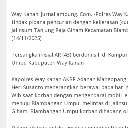
Way Kanan. Jurnallampung. Com, -Polres Way 
tindak pidana pencurian dengan kekerasan (cu
Jalinsum Tanjung Raja Giham Kecamatan Bla
(14/11/2025).
Tersangka inisial AR (43) berdomisili di Kam
Umpu Kabupaten Way Kanan
Kapolres Way Kanan AKBP Adanan Mangopang m
Heri Susanto menerangkan berawal pada hari M
Wib saat korban dengan mengendarai mobil jen
menuju Blambangan Umpu, melintas di Jalinsu
Giham, Blambangan Umpu korban dihadang oleh
Dalam aksinya pelaku awalnya menghentikan t