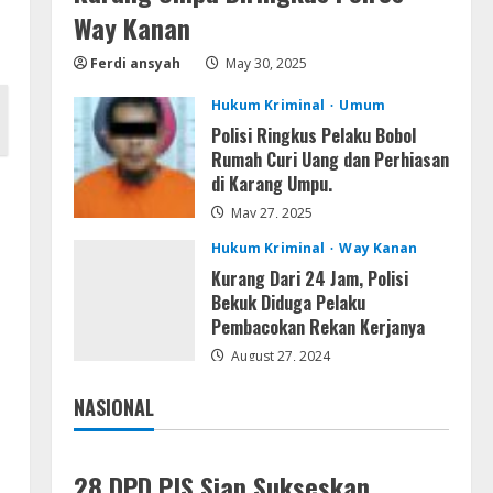
jv16 PowerTools
Way Kanan
Free[Activated] [Latest] [x86-
Ferdi ansyah
May 30, 2025
x64] Reddit
5
August 7, 2026
Hukum Kriminal
Umum
Polisi Ringkus Pelaku Bobol
Rumah Curi Uang dan Perhiasan
di Karang Umpu.
May 27, 2025
Hukum Kriminal
Way Kanan
Kurang Dari 24 Jam, Polisi
Bekuk Diduga Pelaku
Pembacokan Rekan Kerjanya
August 27, 2024
NASIONAL
Jakarta
Nasional
28 DPD PJS Siap Sukseskan