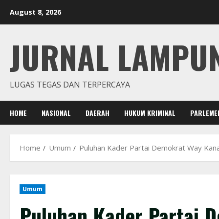
Skip
August 8, 2026
to
content
JURNAL LAMPU
LUGAS TEGAS DAN TERPERCAYA
HOME
NASIONAL
DAERAH
HUKUM KRIMINAL
PARLEME
Home
Umum
Puluhan Kader Partai Demokrat Way Kan
Umum
Puluhan Kader Partai 