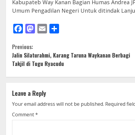
Kabupateb Way Kanan Bagian Humas Andrea JP 
Umum Pengadilan Negeri Untuk ditindak Lanjut
Facebook
Mastodon
Email
Share
C
Previous:
Jalin Silaturahmi, Karang Taruna Waykanan Berbagi
o
Takjil di Tugu Ryacudu
n
t
Leave a Reply
i
Your email address will not be published.
Required fie
n
Comment
*
u