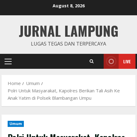
Skip
August 8, 2026
to
content
JURNAL LAMPUNG
LUGAS TEGAS DAN TERPERCAYA
LIVE
Primary
Menu
Home
Umum
Polri Untuk Masyarakat, Kapolres Berikan Tali Asih Ke
Anak Yatim di Polsek Blambangan Umpu
Umum