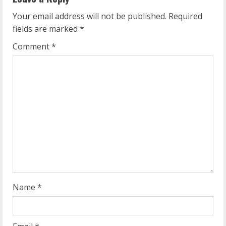
u
Your email address will not be published.
Required
e
fields are marked
*
R
Comment
*
e
a
d
i
n
g
Name
*