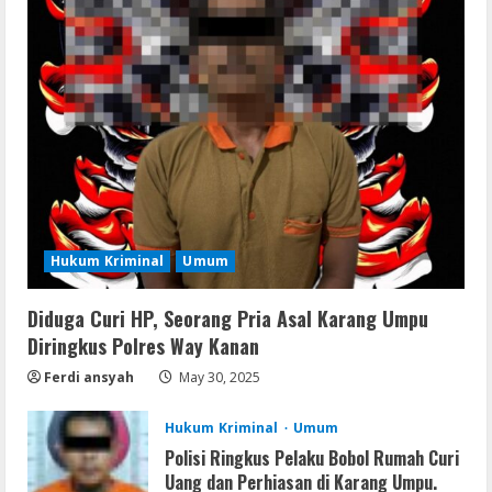
Resettools
Vpn One Click Cracked x86-x64 [no
Virus]
August 8, 2026
2
Resettools
GraphPad Prism Academic & Corporate
Cracked x86-x64 [no Virus]
Hukum Kriminal
Umum
August 8, 2026
3
Diduga Curi HP, Seorang Pria Asal Karang Umpu
Diringkus Polres Way Kanan
Remux
Ferdi ansyah
May 30, 2025
August 7, 2026
4
Hukum Kriminal
Umum
Polisi Ringkus Pelaku Bobol Rumah Curi
Lan
Uang dan Perhiasan di Karang Umpu.