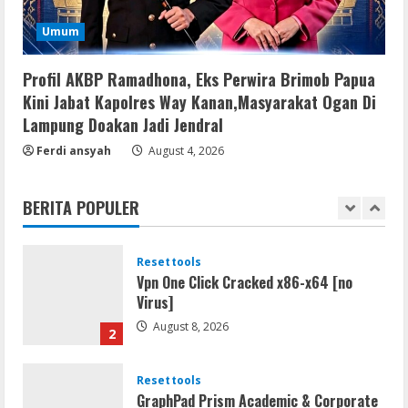
Lan
Umum
Dune: Awakening FitGirl Repack +Patch
Direct Link 2026
Profil AKBP Ramadhona, Eks Perwira Brimob Papua
August 7, 2026
5
Kini Jabat Kapolres Way Kanan,Masyarakat Ogan Di
Lampung Doakan Jadi Jendral
Movies
Ferdi ansyah
August 4, 2026
Vertex Force 2026 BRRip UHD DDP5.1
𝐘𝐢𝐟𝐲 𝐌𝐨𝐯𝐢𝐞𝐬 Magnet
BERITA POPULER
August 8, 2026
1
Resettools
Vpn One Click Cracked x86-x64 [no
Virus]
August 8, 2026
2
Resettools
GraphPad Prism Academic & Corporate