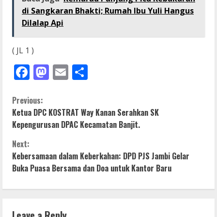
di Sangkaran Bhakti; Rumah Ibu Yuli Hangus
Dilalap Api
( JL 1 )
Facebook
Mastodon
Email
Share
C
Previous:
Ketua DPC KOSTRAT Way Kanan Serahkan SK
o
Kepengurusan DPAC Kecamatan Banjit.
n
Next:
Kebersamaan dalam Keberkahan: DPD PJS Jambi Gelar
t
Buka Puasa Bersama dan Doa untuk Kantor Baru
i
n
Leave a Reply