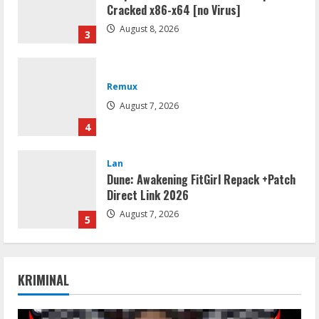
Cracked x86-x64 [no Virus]
August 8, 2026
3
Remux
August 7, 2026
4
Lan
Dune: Awakening FitGirl Repack +Patch
Direct Link 2026
August 7, 2026
5
Movies
Vertex Force 2026 BRRip UHD DDP5.1
KRIMINAL
𝐘𝐢𝐟𝐲 𝐌𝐨𝐯𝐢𝐞𝐬 Magnet
August 8, 2026
1