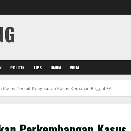
NG
N
POLITIK
TIPS
UMUM
VIRAL
 Kasus Terkait Pengusutan Kasus Kematian Brigpol EA
skan Perkembangan Kasus