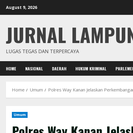
Skip
August 9, 2026
to
content
JURNAL LAMPU
LUGAS TEGAS DAN TERPERCAYA
HOME
NASIONAL
DAERAH
HUKUM KRIMINAL
PARLEME
Home
Umum
Polres Way Kanan Jelaskan Perkembangan
Umum
Polres Way Kanan Jela