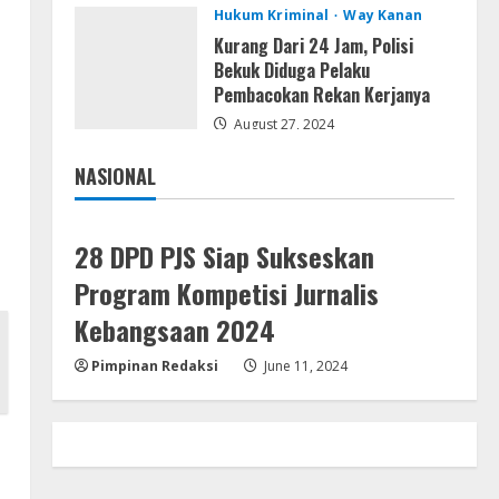
Hukum Kriminal
Way Kanan
Resettools
Kurang Dari 24 Jam, Polisi
Display Changer X Portable +
Bekuk Diduga Pelaku
Crack [Final] (x64) Final FileCR
Pembacokan Rekan Kerjanya
August 9, 2026
5
August 27, 2024
NASIONAL
Jakarta
Nasional
28 DPD PJS Siap Sukseskan
Program Kompetisi Jurnalis
Kebangsaan 2024
Pimpinan Redaksi
June 11, 2024