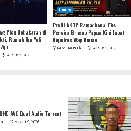
Umum
Profil AKBP Ramadhona, Eks
ng Picu Kebakaran di
Perwira Brimob Papua Kini Jabat
ti; Rumah Ibu Yuli
Kapolres Way Kanan
 Api
Ferdi ansyah
August 5, 2026
August 7, 2026
HD AVC Dual Audio Torr𝐞nt
ah
August 9, 2026