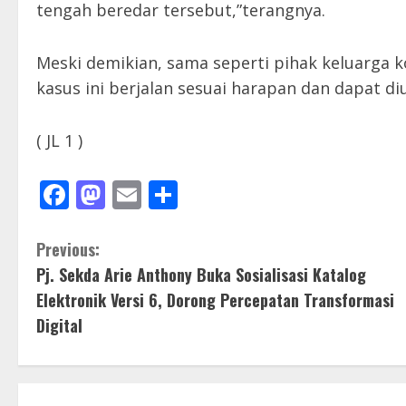
tengah beredar tersebut,”terangnya.
Meski demikian, sama seperti pihak keluarga 
kasus ini berjalan sesuai harapan dan dapat di
( JL 1 )
Facebook
Mastodon
Email
Share
C
Previous:
Pj. Sekda Arie Anthony Buka Sosialisasi Katalog
o
Elektronik Versi 6, Dorong Percepatan Transformasi
n
Digital
t