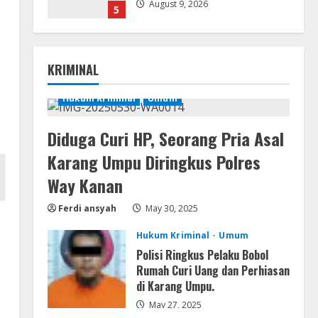
Desktop Version .torrent
1
August 9, 2026
Movies
KRIMINAL
CAMRip 4KUHD AVC Dual Audio
Torr𝐞nt
Hukum Kriminal
Umum
August 9, 2026
2
Diduga Curi HP, Seorang Pria Asal
Umum
Karang Umpu Diringkus Polres
Satreskrim Polres Way Kanan
Ungkap Kasus Persetubuhan
Way Kanan
terhadap Anak, Tersangka Ayah
Ferdi ansyah
May 30, 2025
Tiri Diamankan
3
August 9, 2026
Hukum Kriminal
Umum
Coop
Polisi Ringkus Pelaku Bobol
Uncharted: Legacy of Thieves
Rumah Curi Uang dan Perhiasan
Collection Compressed Repack
di Karang Umpu.
2026
4
May 27, 2025
August 9, 2026