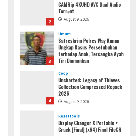
Umum
Satreskrim Polres Way Kanan
Ungkap Kasus Persetubuhan
terhadap Anak, Tersangka Ayah
Tiri Diamankan
3
August 9, 2026
Coop
Uncharted: Legacy of Thieves
Collection Compressed Repack
2026
4
August 9, 2026
Resettools
Display Changer X Portable +
Crack [Final] (x64) Final FileCR
August 9, 2026
5
Coop
The Sinking City 2 Cracked
Update Repack Updated