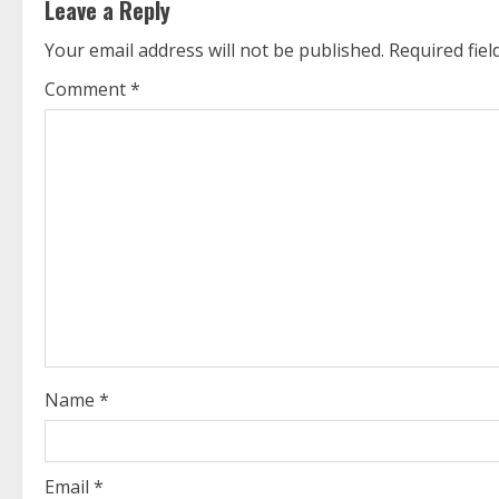
i
Leave a Reply
n
Your email address will not be published.
Required fie
u
Comment
*
e
R
e
a
d
i
Name
*
n
g
Email
*