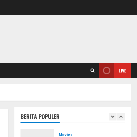
2026
4
August 9, 2026
Resettools
Display Changer X Portable +
Crack [Final] (x64) Final FileCR
August 9, 2026
5
Coop
The Sinking City 2 Cracked
LIVE
Update Repack Updated
Desktop Version .torrent
1
August 9, 2026
Movies
CAMRip 4KUHD AVC Dual Audio
BERITA POPULER
Torr𝐞nt
August 9, 2026
2