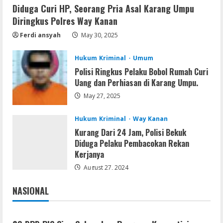
Diduga Curi HP, Seorang Pria Asal Karang Umpu
Diringkus Polres Way Kanan
Remux
Ferdi ansyah
May 30, 2025
August 7, 2026
4
Hukum Kriminal
Umum
Polisi Ringkus Pelaku Bobol Rumah Curi
Lan
Uang dan Perhiasan di Karang Umpu.
Dune: Awakening FitGirl Repack +Patch
May 27, 2025
Direct Link 2026
August 7, 2026
5
Hukum Kriminal
Way Kanan
Kurang Dari 24 Jam, Polisi Bekuk
Diduga Pelaku Pembacokan Rekan
Kerjanya
August 27, 2024
NASIONAL
Jakarta
Nasional