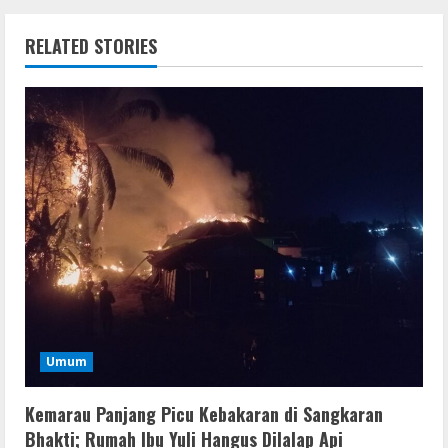
RELATED STORIES
Resettools
Vpn One Click Cracked x86-x64 [no
Virus]
August 8, 2026
2
Umum
Resettools
Kemarau Panjang Picu Kebakaran di Sangkaran
GraphPad Prism Academic & Corporate
Cracked x86-x64 [no Virus]
Bhakti; Rumah Ibu Yuli Hangus Dilalap Api