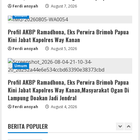
August 8, 2026
Ferdi ansyah
August 7, 2026
3
Umum
Remux
Profil AKBP Ramadhona, Eks Perwira Brimob Papua
August 7, 2026
Kini Jabat Kapolres Way Kanan
4
Ferdi ansyah
August 5, 2026
Lan
Umum
Dune: Awakening FitGirl Repack +Patch
Direct Link 2026
Profil AKBP Ramadhona, Eks Perwira Brimob Papua
August 7, 2026
5
Kini Jabat Kapolres Way Kanan,Masyarakat Ogan Di
Lampung Doakan Jadi Jendral
Movies
Ferdi ansyah
August 4, 2026
Vertex Force 2026 BRRip UHD DDP5.1
𝐘𝐢𝐟𝐲 𝐌𝐨𝐯𝐢𝐞𝐬 Magnet
BERITA POPULER
August 8, 2026
1