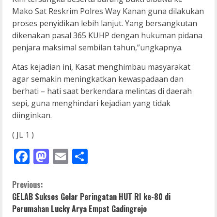
Mako Sat Reskrim Polres Way Kanan guna dilakukan
proses penyidikan lebih lanjut. Yang bersangkutan
dikenakan pasal 365 KUHP dengan hukuman pidana
penjara maksimal sembilan tahun,”ungkapnya.
Atas kejadian ini, Kasat menghimbau masyarakat
agar semakin meningkatkan kewaspadaan dan
berhati – hati saat berkendara melintas di daerah
sepi, guna menghindari kejadian yang tidak
diinginkan.
( JL 1 )
Facebook
Mastodon
Email
Share
C
Previous:
GELAB Sukses Gelar Peringatan HUT RI ke-80 di
o
Perumahan Lucky Arya Empat Gadingrejo