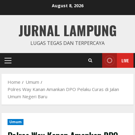
Skip
August 8, 2026
to
content
JURNAL LAMPUNG
LUGAS TEGAS DAN TERPERCAYA
LIVE
Primary
Menu
Home
Umum
Polres Way Kanan Amankan DPO Pelaku Curas di Jalan
Umum Negeri Baru
Umum