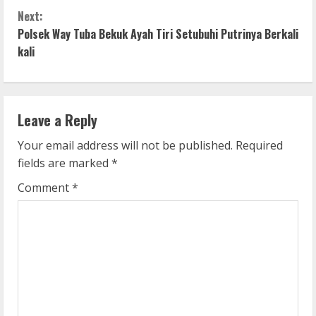
n
Next:
Polsek Way Tuba Bekuk Ayah Tiri Setubuhi Putrinya Berkali
t
kali
i
n
Leave a Reply
u
Your email address will not be published.
Required
e
fields are marked
*
R
Comment
*
e
a
d
i