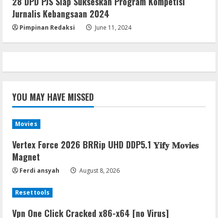
28 DPD PJS Siap Sukseskan Program Kompetisi
Jurnalis Kebangsaan 2024
Pimpinan Redaksi
June 11, 2024
YOU MAY HAVE MISSED
Movies
Vertex Force 2026 BRRip UHD DDP5.1 𝐘𝐢𝐟𝐲 𝐌𝐨𝐯𝐢𝐞𝐬
Magnet
Ferdi ansyah
August 8, 2026
Resettools
Vpn One Click Cracked x86-x64 [no Virus]