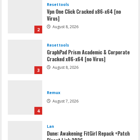
Resettools
Vpn One Click Cracked x86-x64 [no
Virus]
August 8, 2026
2
Resettools
GraphPad Prism Academic & Corporate
Cracked x86-x64 [no Virus]
August 8, 2026
3
Remux
August 7, 2026
4
Lan
Dune: Awakening FitGirl Repack +Patch