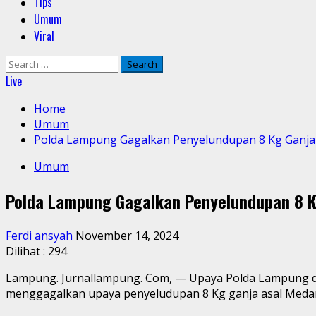
Tips
Umum
Viral
Search
for:
Live
Home
Umum
Polda Lampung Gagalkan Penyelundupan 8 Kg Ganja
Umum
Polda Lampung Gagalkan Penyelundupan 8 K
Ferdi ansyah
November 14, 2024
Dilihat :
294
Lampung. Jurnallampung. Com, — Upaya Polda Lampung d
menggagalkan upaya penyeludupan 8 Kg ganja asal Meda