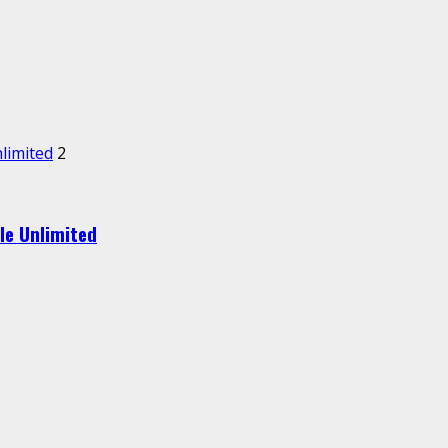
nlimited
2
le Unlimited