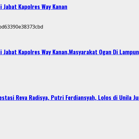
i Jabat Kapolres Way Kanan
i Jabat Kapolres Way Kanan,Masyarakat Ogan Di Lampun
stasi Reva Radisya, Putri Ferdiansyah, Lolos di Unila J