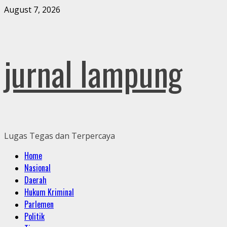
Skip
August 7, 2026
to
content
jurnal lampung
Lugas Tegas dan Terpercaya
Primary
Home
Menu
Nasional
Daerah
Hukum Kriminal
Parlemen
Politik