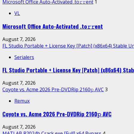
Microsoft Office Auto-Activated .tо𝚛𝚛еnt
1
VL
Microsoft Office Auto-Activated .tо𝚛𝚛еnt
August 7, 2026
FL Studio Portable + License Key [Patch] (x86x64) Stable U
Serialers
FL Studio Portable + License Key [Patch] (x86x64) Stab
August 7, 2026
Coyote vs. Acme 2026 Pre-DVDRip 2160𝚙 AVC
3
Remux
Coyote vs. Acme 2026 Pre-DVDRip 2160𝚙 AVC
August 7, 2026
MATLAB R2024b Crack exe [Full] x64 Bypass
4