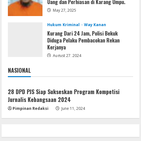
Uang dan Perhiasan di Karang Umpu.
Nik Collection (by DxO) Portable [no
May 27, 2025
Virus] (x64) Reddit
August 8, 2026
5
Hukum Kriminal
Way Kanan
Kurang Dari 24 Jam, Polisi Bekuk
Diduga Pelaku Pembacokan Rekan
Kerjanya
August 27, 2024
NASIONAL
Jakarta
Nasional
28 DPD PJS Siap Sukseskan Program Kompetisi
Jurnalis Kebangsaan 2024
Pimpinan Redaksi
June 11, 2024