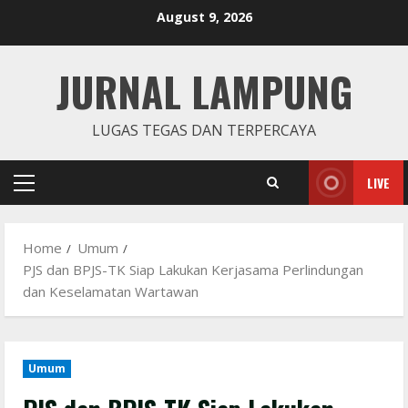
Skip
August 9, 2026
to
content
JURNAL LAMPUNG
LUGAS TEGAS DAN TERPERCAYA
LIVE
Primary
Menu
Home
Umum
PJS dan BPJS-TK Siap Lakukan Kerjasama Perlindungan
dan Keselamatan Wartawan
Umum