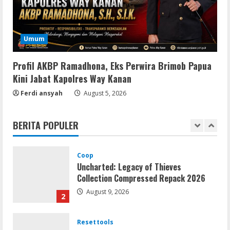
Resettools
Nik Collection (by DxO) Portable [no
Umum
Virus] (x64) Reddit
August 8, 2026
5
Profil AKBP Ramadhona, Eks Perwira Brimob Papua
Kini Jabat Kapolres Way Kanan
Umum
Ferdi ansyah
Satreskrim Polres Way Kanan Ungkap
August 5, 2026
Kasus Persetubuhan terhadap Anak,
Tersangka Ayah Tiri Diamankan
BERITA POPULER
1
August 9, 2026
Coop
Uncharted: Legacy of Thieves
Collection Compressed Repack 2026
August 9, 2026
2
Resettools