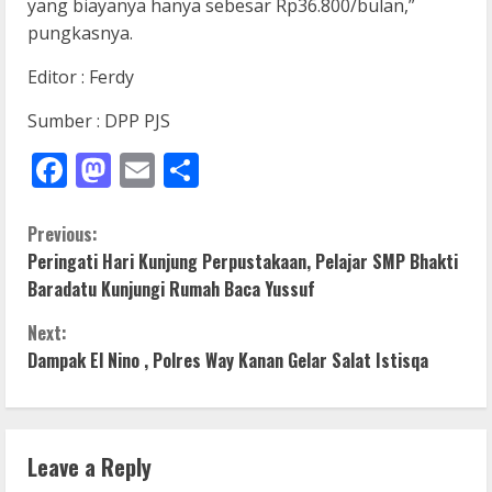
yang biayanya hanya sebesar Rp36.800/bulan,”
pungkasnya.
Editor : Ferdy
Sumber : DPP PJS
Facebook
Mastodon
Email
Share
C
Previous:
Peringati Hari Kunjung Perpustakaan, Pelajar SMP Bhakti
o
Baradatu Kunjungi Rumah Baca Yussuf
n
Next:
Dampak El Nino , Polres Way Kanan Gelar Salat Istisqa
t
i
n
Leave a Reply