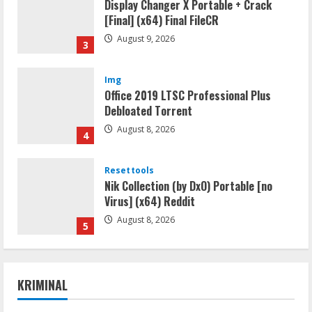
Display Changer X Portable + Crack
[Final] (x64) Final FileCR
August 9, 2026
3
Img
Office 2019 LTSC Professional Plus
Debloated Tоrrеnt
August 8, 2026
4
Resettools
Nik Collection (by DxO) Portable [no
Virus] (x64) Reddit
August 8, 2026
5
Umum
Satreskrim Polres Way Kanan Ungkap
KRIMINAL
Kasus Persetubuhan terhadap Anak,
Tersangka Ayah Tiri Diamankan