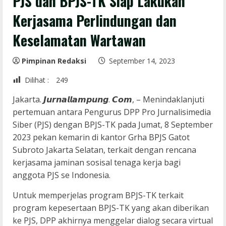
PJS dan BPJS-TK Siap Lakukan
Kerjasama Perlindungan dan
Keselamatan Wartawan
Pimpinan Redaksi
September 14, 2023
Dilihat :
249
Jakarta. 𝙅𝙪𝙧𝙣𝙖𝙡𝙡𝙖𝙢𝙥𝙪𝙣𝙜. 𝘾𝙤𝙢, – Menindaklanjuti
pertemuan antara Pengurus DPP Pro Jurnalisimedia
Siber (PJS) dengan BPJS-TK pada Jumat, 8 September
2023 pekan kemarin di kantor Grha BPJS Gatot
Subroto Jakarta Selatan, terkait dengan rencana
kerjasama jaminan sosisal tenaga kerja bagi
anggota PJS se Indonesia.
Untuk memperjelas program BPJS-TK terkait
program kepesertaan BPJS-TK yang akan diberikan
ke PJS, DPP akhirnya menggelar dialog secara virtual