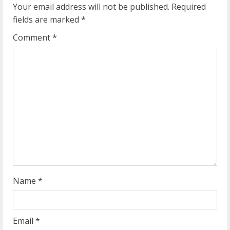
u
Your email address will not be published.
Required
fields are marked
*
e
Comment
*
R
e
a
d
i
n
g
Name
*
Email
*