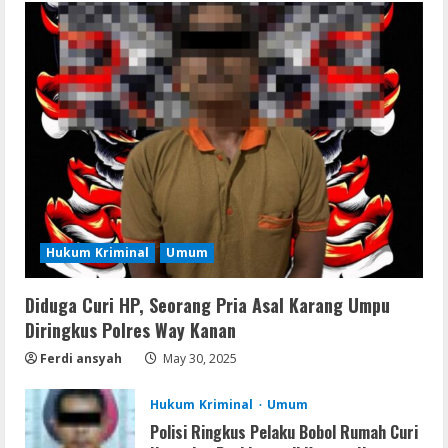
1
August 9, 2026
Coop
Uncharted: Legacy of Thieves
Collection Compressed Repack 2026
August 9, 2026
2
Resettools
Display Changer X Portable + Crack
[Final] (x64) Final FileCR
Hukum Kriminal
Umum
August 9, 2026
3
Diduga Curi HP, Seorang Pria Asal Karang Umpu
Img
Diringkus Polres Way Kanan
Office 2019 LTSC Professional Plus
Debloated Tоrrеnt
Ferdi ansyah
May 30, 2025
August 8, 2026
4
Hukum Kriminal
Umum
Polisi Ringkus Pelaku Bobol Rumah Curi
Resettools