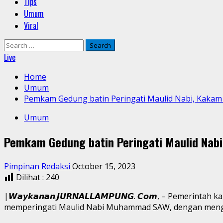
Tips
Umum
Viral
Search
for:
Live
Home
Umum
Pemkam Gedung batin Peringati Maulid Nabi, Kakam 
Umum
Pemkam Gedung batin Peringati Maulid Nabi
Pimpinan Redaksi
October 15, 2023
Dilihat :
240
|𝙒𝙖𝙮𝙠𝙖𝙣𝙖𝙣.𝙅𝙐𝙍𝙉𝘼𝙇𝙇𝘼𝙈𝙋𝙐𝙉𝙂. 𝘾𝙤𝙢, – 
memperingati Maulid Nabi Muhammad SAW, dengan mengha