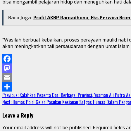
bisa mengambil pelajaran hidup dan meneguhkan hati da
Baca Juga
Profil AKBP Ramadhona, Eks Perwira Brim
“Wasilah berbuat kebaikan, proses perayaan maulid nabi d
akan meningkatkan tali persaudaraan dengan umat Islam yang
Facebook
Mastodon
Email
Continue
Previous:
Kalahkan Peserta Dari Berbagai Provinsi, Yusman Ali Putra 
Share
Next:
Humas Polri Gelar Pasukan Kesiapan Satgas Humas Dalam Peng
Reading
Leave a Reply
Your email address will not be published.
Required fields 