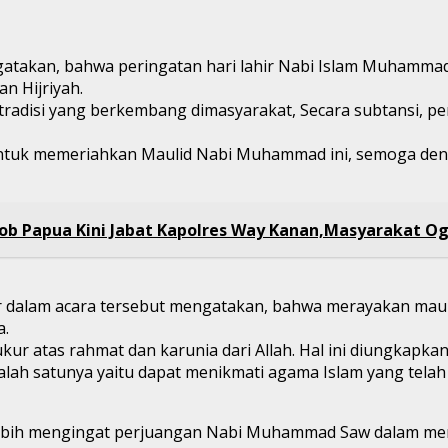
takan, bahwa peringatan hari lahir Nabi Islam Muhammad,
n Hijriyah.
adisi yang berkembang dimasyarakat, Secara subtansi, pe
untuk memeriahkan Maulid Nabi Muhammad ini, semoga den
mob Papua Kini Jabat Kapolres Way Kanan,Masyarakat Og
 dalam acara tersebut mengatakan, bahwa merayakan maulid
a.
r atas rahmat dan karunia dari Allah. Hal ini diungkapkan
salah satunya yaitu dapat menikmati agama Islam yang tel
lebih mengingat perjuangan Nabi Muhammad Saw dalam mem