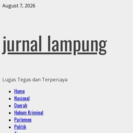
Skip
August 7, 2026
to
content
jurnal lampung
Lugas Tegas dan Terpercaya
Primary
Home
Menu
Nasional
Daerah
Hukum Kriminal
Parlemen
Politik