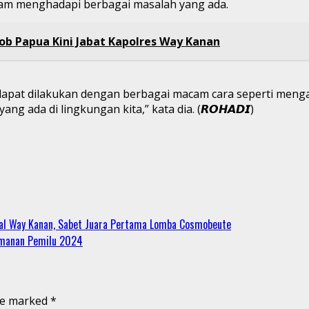
lam menghadapi berbagai masalah yang ada.
ob Papua Kini Jabat Kapolres Way Kanan
apat dilakukan dengan berbagai macam cara seperti mengada
 ada di lingkungan kita,” kata dia. (𝙍𝙊𝙃𝘼𝘿𝙄)
Asal Way Kanan, Sabet Juara Pertama Lomba Cosmobeute
amanan Pemilu 2024
are marked
*