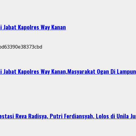
i Jabat Kapolres Way Kanan
i Jabat Kapolres Way Kanan,Masyarakat Ogan Di Lampun
stasi Reva Radisya, Putri Ferdiansyah, Lolos di Unila J