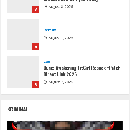
August 8, 2026
3
Remux
August 7, 2026
4
Lan
Dune: Awakening FitGirl Repack +Patch
Direct Link 2026
August 7, 2026
5
Movies
Vertex Force 2026 BRRip UHD DDP5.1
KRIMINAL
𝐘𝐢𝐟𝐲 𝐌𝐨𝐯𝐢𝐞𝐬 Magnet
August 8, 2026
1