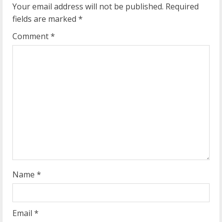
Your email address will not be published.
Required
e
fields are marked
*
R
Comment
*
e
a
d
i
n
g
Name
*
Email
*