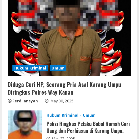
Resettools
Vpn One Click Cracked x86-x64 [no
Virus]
August 8, 2026
2
Resettools
GraphPad Prism Academic & Corporate
Cracked x86-x64 [no Virus]
Hukum Kriminal
Umum
August 8, 2026
3
Diduga Curi HP, Seorang Pria Asal Karang Umpu
Diringkus Polres Way Kanan
Remux
Ferdi ansyah
May 30, 2025
August 7, 2026
4
Hukum Kriminal
Umum
Polisi Ringkus Pelaku Bobol Rumah Curi
Lan
Uang dan Perhiasan di Karang Umpu.
Dune: Awakening FitGirl Repack +Patch
May 27, 2025