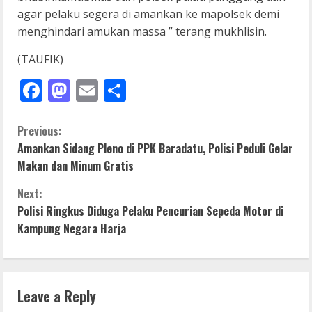
agar pelaku segera di amankan ke mapolsek demi
menghindari amukan massa ” terang mukhlisin.
(TAUFIK)
Facebook
Mastodon
Email
Share
C
Previous:
Amankan Sidang Pleno di PPK Baradatu, Polisi Peduli Gelar
o
Makan dan Minum Gratis
n
Next:
Polisi Ringkus Diduga Pelaku Pencurian Sepeda Motor di
t
Kampung Negara Harja
i
n
Leave a Reply
u