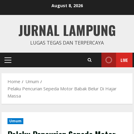
Skip
August 8, 2026
to
content
JURNAL LAMPUNG
LUGAS TEGAS DAN TERPERCAYA
LIVE
Primary
Menu
Home
Umum
Pelaku Pencurian Sepeda Motor Babak Belur Di Hajar
Massa
Umum