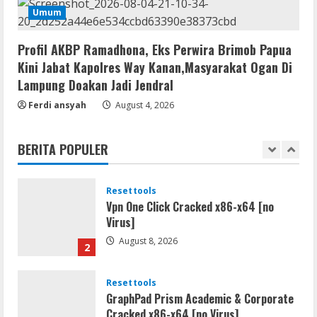
Lan
Umum
Dune: Awakening FitGirl Repack +Patch
Direct Link 2026
Profil AKBP Ramadhona, Eks Perwira Brimob Papua
August 7, 2026
5
Kini Jabat Kapolres Way Kanan,Masyarakat Ogan Di
Lampung Doakan Jadi Jendral
Movies
Ferdi ansyah
August 4, 2026
Vertex Force 2026 BRRip UHD DDP5.1
𝐘𝐢𝐟𝐲 𝐌𝐨𝐯𝐢𝐞𝐬 Magnet
BERITA POPULER
August 8, 2026
1
Resettools
Vpn One Click Cracked x86-x64 [no
Virus]
August 8, 2026
2
Resettools
GraphPad Prism Academic & Corporate
Cracked x86-x64 [no Virus]