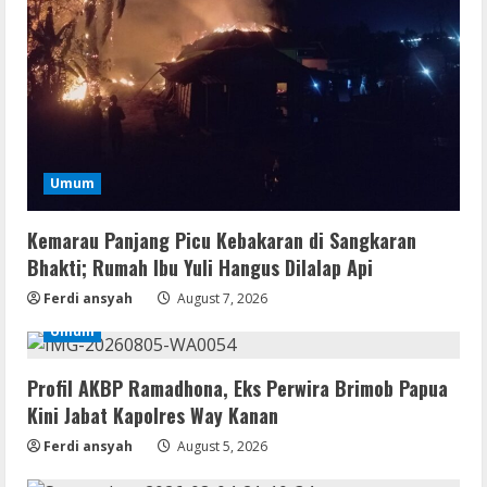
Resettools
Vpn One Click Cracked x86-x64 [no
Virus]
August 8, 2026
2
Umum
Resettools
Kemarau Panjang Picu Kebakaran di Sangkaran
GraphPad Prism Academic & Corporate
Cracked x86-x64 [no Virus]
Bhakti; Rumah Ibu Yuli Hangus Dilalap Api
August 8, 2026
Ferdi ansyah
August 7, 2026
3
Umum
Remux
Profil AKBP Ramadhona, Eks Perwira Brimob Papua
August 7, 2026
Kini Jabat Kapolres Way Kanan
4
Ferdi ansyah
August 5, 2026