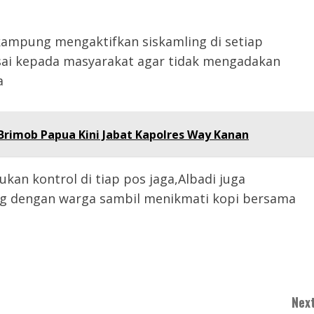
p kampung mengaktifkan siskamling di setiap
sai kepada masyarakat agar tidak mengadakan
a
Brimob Papua Kini Jabat Kapolres Way Kanan
kan kontrol di tiap pos jaga,Albadi juga
ng dengan warga sambil menikmati kopi bersama
Next