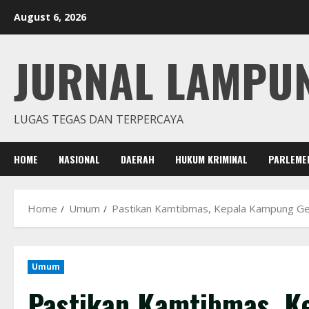
Skip
August 6, 2026
to
content
JURNAL LAMPU
LUGAS TEGAS DAN TERPERCAYA
HOME
NASIONAL
DAERAH
HUKUM KRIMINAL
PARLEME
Home
Umum
Pastikan Kamtibmas, Kepala Kampung Ged
Umum
Pastikan Kamtibmas, 