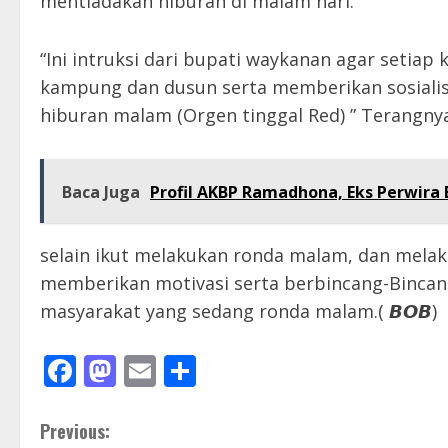
mentiadakan hiburan di malam hari.
“Ini intruksi dari bupati waykanan agar setia
kampung dan dusun serta memberikan sosiali
hiburan malam (Orgen tinggal Red) ” Terangny
Baca Juga
Profil AKBP Ramadhona, Eks Perwira 
selain ikut melakukan ronda malam, dan melaku
memberikan motivasi serta berbincang-Binca
masyarakat yang sedang ronda malam.( 𝘽𝙊𝘽)
Facebook
Mastodon
Email
Share
C
Previous: