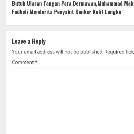
Butuh Ularan Tangan Para Dermawan,Muhammad Mak
o
Fadholi Menderita Penyakit Kanker Kulit Langka
n
t
Leave a Reply
i
Your email address will not be published.
Required fie
n
Comment
*
u
e
R
e
a