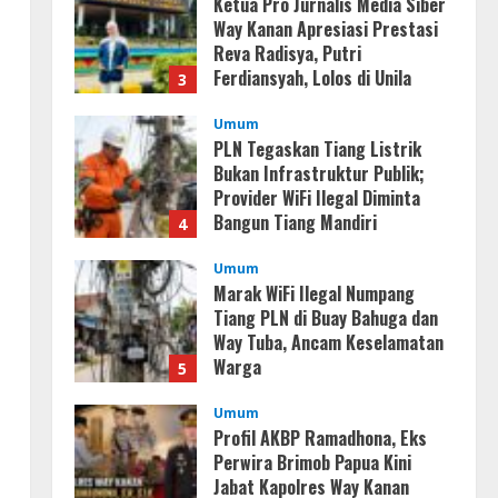
Ketua Pro Jurnalis Media Siber
Way Kanan Apresiasi Prestasi
Reva Radisya, Putri
Ferdiansyah, Lolos di Unila
3
Jurusan HI
Umum
August 4, 2026
PLN Tegaskan Tiang Listrik
Bukan Infrastruktur Publik;
Provider WiFi Ilegal Diminta
Bangun Tiang Mandiri
4
August 3, 2026
Umum
Marak WiFi Ilegal Numpang
Tiang PLN di Buay Bahuga dan
Way Tuba, Ancam Keselamatan
Warga
5
August 3, 2026
Umum
Profil AKBP Ramadhona, Eks
Perwira Brimob Papua Kini
Jabat Kapolres Way Kanan