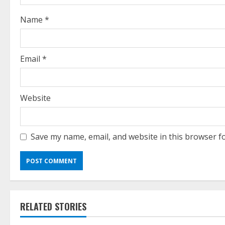
d
i
Name
*
n
g
Email
*
Website
Save my name, email, and website in this browser f
RELATED STORIES