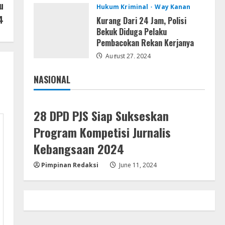
u
Hukum Kriminal
Way Kanan
Marak WiFi Ilegal Numpang
4
Tiang PLN di Buay Bahuga dan
Kurang Dari 24 Jam, Polisi
Way Tuba, Ancam Keselamatan
Bekuk Diduga Pelaku
Warga
Pembacokan Rekan Kerjanya
5
August 3, 2026
August 27, 2024
NASIONAL
Jakarta
Nasional
28 DPD PJS Siap Sukseskan
Program Kompetisi Jurnalis
Kebangsaan 2024
Pimpinan Redaksi
June 11, 2024