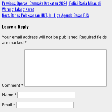
Continue
Previous:
Operasi Cempaka Krakatau 2024, Polisi Razia Miras di
Share
Warung Talang Karet
Reading
Next:
Bahas Pelaksanaan HUT, Ini Tiga Agenda Besar PJS
Leave a Reply
Your email address will not be published.
Required fields
are marked
*
Comment
*
Name
*
Email
*