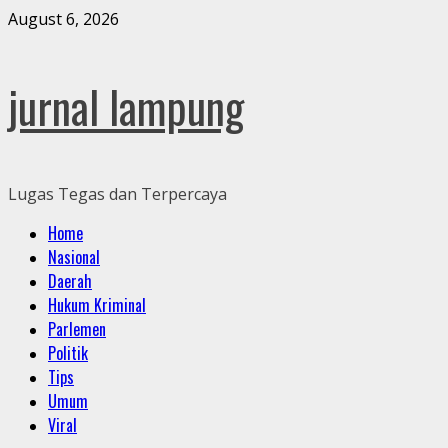
Skip
August 6, 2026
to
content
jurnal lampung
Lugas Tegas dan Terpercaya
Primary
Home
Menu
Nasional
Daerah
Hukum Kriminal
Parlemen
Politik
Tips
Umum
Viral