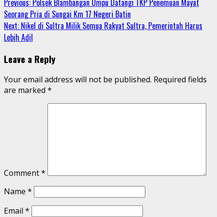
Continue
Previous:
Polsek Blambangan Umpu Datangi TKP Penemuan Mayat
Share
Seorang Pria di Sungai Km 17 Negeri Batin
Reading
Next:
Nikel di Sultra Milik Semua Rakyat Sultra, Pemerintah Harus
Lebih Adil
Leave a Reply
Your email address will not be published.
Required fields
are marked
*
Comment
*
Name
*
Email
*