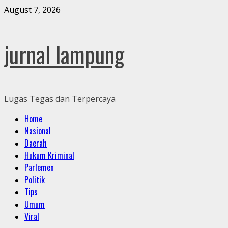
Skip
August 7, 2026
to
content
jurnal lampung
Lugas Tegas dan Terpercaya
Primary
Home
Menu
Nasional
Daerah
Hukum Kriminal
Parlemen
Politik
Tips
Umum
Viral