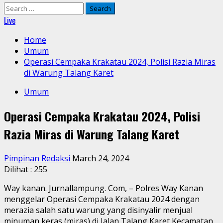
Search
for:
Live
Home
Umum
Operasi Cempaka Krakatau 2024, Polisi Razia Miras
di Warung Talang Karet
Umum
Operasi Cempaka Krakatau 2024, Polisi
Razia Miras di Warung Talang Karet
Pimpinan Redaksi
March 24, 2024
Dilihat :
255
Way kanan. Jurnallampung. Com, – Polres Way Kanan
menggelar Operasi Cempaka Krakatau 2024 dengan
merazia salah satu warung yang disinyalir menjual
minuman keras (miras) di Jalan Talang Karet Kecamatan