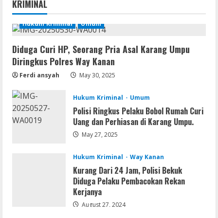
KRIMINAL
10 (x32x64)
August 6, 2026
Hukum Kriminal
Umum
1
Lan
Diduga Curi HP, Seorang Pria Asal Karang Umpu
Assassin’s Creed Shadows Digital
Diringkus Polres Way Kanan
Deluxe Edition Cracked Rune Release
Ferdi ansyah
May 30, 2025
for Desktop
2
August 6, 2026
Hukum Kriminal
Umum
Umum
Polisi Ringkus Pelaku Bobol Rumah Curi
Profil AKBP Ramadhona, Eks Perwira
Uang dan Perhiasan di Karang Umpu.
Brimob Papua Kini Jabat Kapolres Way
May 27, 2025
Kanan
3
August 5, 2026
Hukum Kriminal
Way Kanan
Kurang Dari 24 Jam, Polisi Bekuk
Umum
Diduga Pelaku Pembacokan Rekan
Profil AKBP Ramadhona, Eks Perwira
Kerjanya
Brimob Papua Kini Jabat Kapolres Way
Kanan,Masyarakat Ogan Di Lampung
August 27, 2024
Doakan Jadi Jendral
4