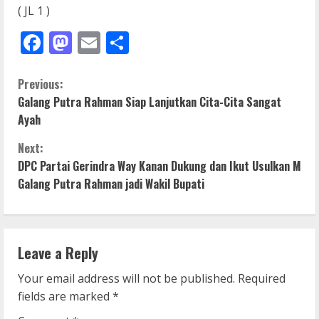
( JL 1 )
Facebook
Mastodon
Email
Share
C
Previous:
Galang Putra Rahman Siap Lanjutkan Cita-Cita Sangat
o
Ayah
n
Next:
DPC Partai Gerindra Way Kanan Dukung dan Ikut Usulkan M
t
Galang Putra Rahman jadi Wakil Bupati
i
n
Leave a Reply
u
Your email address will not be published.
Required
e
fields are marked
*