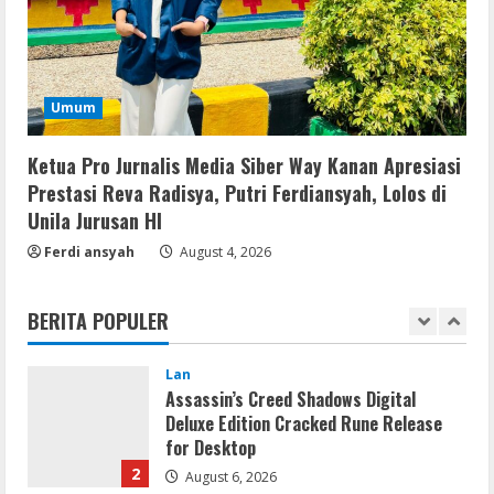
Kanan,Masyarakat Ogan Di Lampung
Doakan Jadi Jendral
4
August 4, 2026
Umum
Umum
Ketua Pro Jurnalis Media Siber Way
Kanan Apresiasi Prestasi Reva Radisya,
Putri Ferdiansyah, Lolos di Unila
Ketua Pro Jurnalis Media Siber Way Kanan Apresiasi
Jurusan HI
5
Prestasi Reva Radisya, Putri Ferdiansyah, Lolos di
August 4, 2026
Unila Jurusan HI
Serialers
Ferdi ansyah
August 4, 2026
Ableton Live Crack + Portable Windows
10 (x32x64)
BERITA POPULER
August 6, 2026
1
Lan
Assassin’s Creed Shadows Digital
Deluxe Edition Cracked Rune Release
for Desktop
2
August 6, 2026