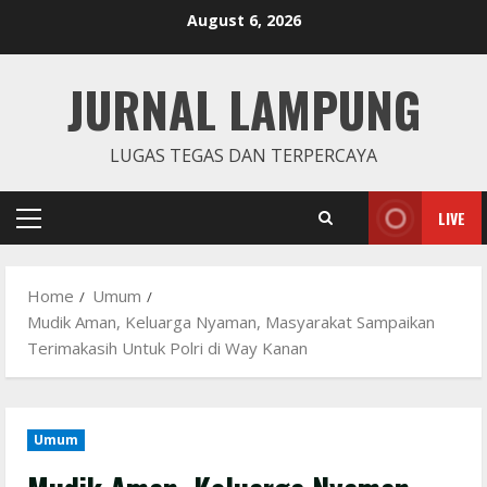
Skip
August 6, 2026
to
content
JURNAL LAMPUNG
LUGAS TEGAS DAN TERPERCAYA
LIVE
Primary
Menu
Home
Umum
Mudik Aman, Keluarga Nyaman, Masyarakat Sampaikan
Terimakasih Untuk Polri di Way Kanan
Umum