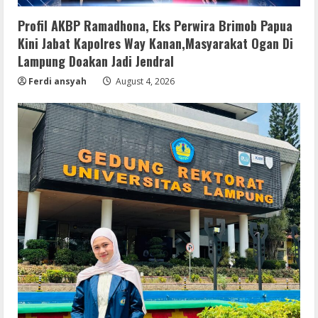
Profil AKBP Ramadhona, Eks Perwira Brimob Papua
Kini Jabat Kapolres Way Kanan,Masyarakat Ogan Di
Lampung Doakan Jadi Jendral
Ferdi ansyah
August 4, 2026
Lan
Assassin’s Creed Shadows Digital
Deluxe Edition Cracked Rune Release
for Desktop
2
August 6, 2026
Umum
Profil AKBP Ramadhona, Eks Perwira
Brimob Papua Kini Jabat Kapolres Way
Kanan
3
August 5, 2026
Umum
Profil AKBP Ramadhona, Eks Perwira
Brimob Papua Kini Jabat Kapolres Way