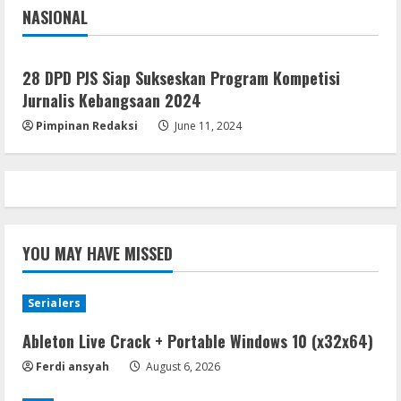
NASIONAL
August 4, 2026
Jakarta
Nasional
Umum
Ketua Pro Jurnalis Media Siber Way
Kanan Apresiasi Prestasi Reva Radisya,
28 DPD PJS Siap Sukseskan Program Kompetisi
Putri Ferdiansyah, Lolos di Unila
Jurnalis Kebangsaan 2024
Jurusan HI
5
Pimpinan Redaksi
June 11, 2024
August 4, 2026
YOU MAY HAVE MISSED
Serialers
Ableton Live Crack + Portable Windows 10 (x32x64)
Ferdi ansyah
August 6, 2026