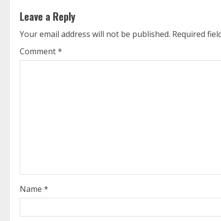
t
Leave a Reply
i
Your email address will not be published.
Required fie
n
Comment
*
u
e
R
e
a
d
i
Name
*
n