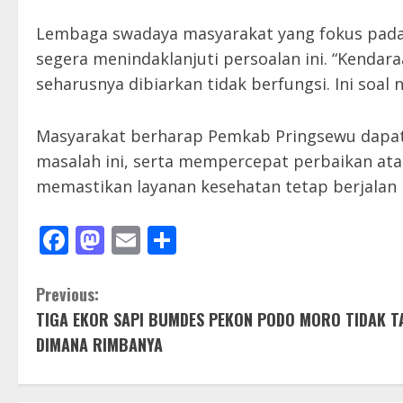
Lembaga swadaya masyarakat yang fokus pada
segera menindaklanjuti persoalan ini. “Kendara
seharusnya dibiarkan tidak berfungsi. Ini soal n
Masyarakat berharap Pemkab Pringsewu dapat 
masalah ini, serta mempercepat perbaikan at
memastikan layanan kesehatan tetap berjalan
Facebook
Mastodon
Email
Share
C
Previous:
TIGA EKOR SAPI BUMDES PEKON PODO MORO TIDAK T
o
DIMANA RIMBANYA
n