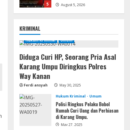
5
August 5, 2026
Serialers
VMware Workstation Portable +
KRIMINAL
Activator Final
August 6, 2026
Hukum Kriminal
Umum
1
Diduga Curi HP, Seorang Pria Asal
Serialers
MATLAB Crack + Portable Clean
Karang Umpu Diringkus Polres
Premium
Way Kanan
August 6, 2026
2
Ferdi ansyah
May 30, 2025
Serialers
Hukum Kriminal
Umum
Ableton Live Crack + Portable
Polisi Ringkus Pelaku Bobol
Windows 10 (x32x64)
Rumah Curi Uang dan Perhiasan
August 6, 2026
n
di Karang Umpu.
3
May 27, 2025
Lan