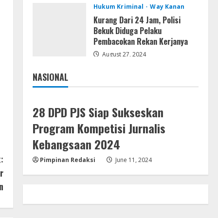
Hukum Kriminal
Way Kanan
Assassin’s Creed Shadows
Digital Deluxe Edition Cracked
Kurang Dari 24 Jam, Polisi
Rune Release for Desktop
Bekuk Diduga Pelaku
Pembacokan Rekan Kerjanya
4
August 6, 2026
August 27, 2024
Umum
Profil AKBP Ramadhona, Eks
NASIONAL
Perwira Brimob Papua Kini
Jakarta
Nasional
Jabat Kapolres Way Kanan
5
August 5, 2026
28 DPD PJS Siap Sukseskan
Program Kompetisi Jurnalis
Kebangsaan 2024
:
Pimpinan Redaksi
June 11, 2024
r
n