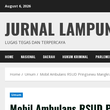
Skip
August 6, 2026
to
content
JURNAL LAMPU
LUGAS TEGAS DAN TERPERCAYA
HOME
NASIONAL
DAERAH
HUKUM KRIMINAL
PARLEME
Home
Umum
Mobil Ambulans RSUD Pringsewu Mangkr
Umum
Mobil Ambulans RSUD P