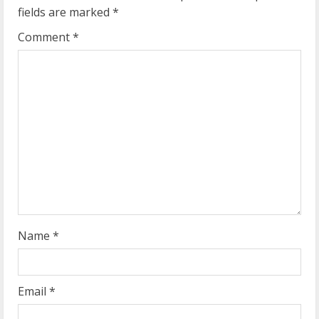
e
fields are marked
*
R
Comment
*
e
a
d
i
n
g
Name
*
Email
*