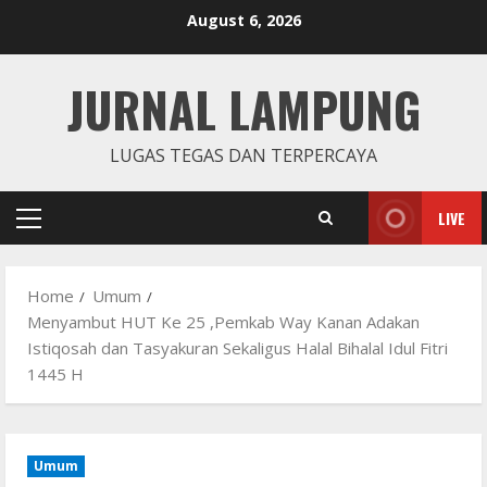
Skip
August 6, 2026
to
content
JURNAL LAMPUNG
LUGAS TEGAS DAN TERPERCAYA
LIVE
Primary
Menu
Home
Umum
Menyambut HUT Ke 25 ,Pemkab Way Kanan Adakan
Istiqosah dan Tasyakuran Sekaligus Halal Bihalal Idul Fitri
1445 H
Umum