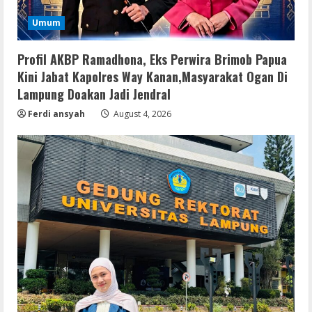
Umum
Profil AKBP Ramadhona, Eks Perwira Brimob Papua
Kini Jabat Kapolres Way Kanan,Masyarakat Ogan Di
Lampung Doakan Jadi Jendral
Ferdi ansyah
August 4, 2026
Serialers
Ableton Live Crack + Portable Windows
10 (x32x64)
August 6, 2026
2
Lan
Assassin’s Creed Shadows Digital
Deluxe Edition Cracked Rune Release
for Desktop
3
August 6, 2026
Umum