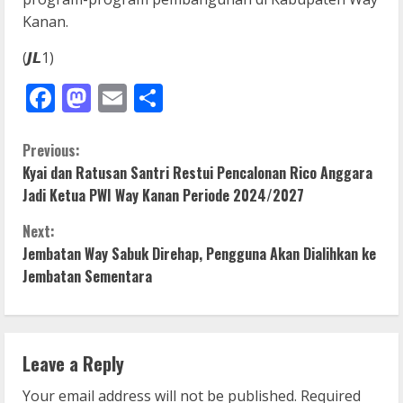
Kanan.
(𝙅𝙇1)
Facebook
Mastodon
Email
Share
C
Previous:
Kyai dan Ratusan Santri Restui Pencalonan Rico Anggara
o
Jadi Ketua PWI Way Kanan Periode 2024/2027
n
Next:
Jembatan Way Sabuk Direhap, Pengguna Akan Dialihkan ke
t
Jembatan Sementara
i
n
Leave a Reply
u
Your email address will not be published.
Required