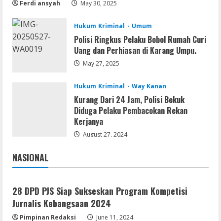
Ferdi ansyah
May 30, 2025
Kanan
4
August 5, 2026
Hukum Kriminal
Umum
Polisi Ringkus Pelaku Bobol Rumah Curi
Umum
Uang dan Perhiasan di Karang Umpu.
Profil AKBP Ramadhona, Eks Perwira
Brimob Papua Kini Jabat Kapolres Way
May 27, 2025
Kanan,Masyarakat Ogan Di Lampung
Doakan Jadi Jendral
5
Hukum Kriminal
Way Kanan
Kurang Dari 24 Jam, Polisi Bekuk
August 4, 2026
Diduga Pelaku Pembacokan Rekan
Kerjanya
August 27, 2024
NASIONAL
Jakarta
Nasional
28 DPD PJS Siap Sukseskan Program Kompetisi
Jurnalis Kebangsaan 2024
Pimpinan Redaksi
June 11, 2024