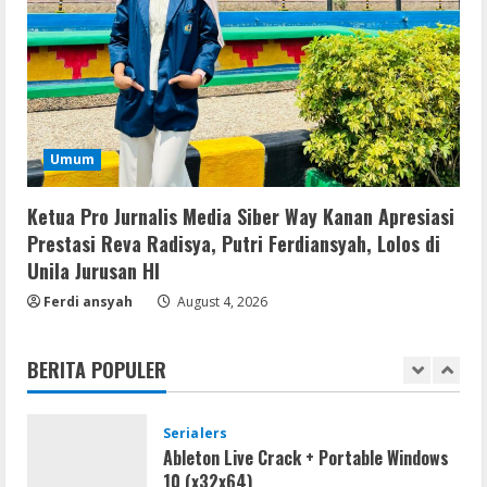
Profil AKBP Ramadhona, Eks Perwira
Brimob Papua Kini Jabat Kapolres Way
Kanan
4
August 5, 2026
Umum
Umum
Profil AKBP Ramadhona, Eks Perwira
Brimob Papua Kini Jabat Kapolres Way
Kanan,Masyarakat Ogan Di Lampung
Ketua Pro Jurnalis Media Siber Way Kanan Apresiasi
Doakan Jadi Jendral
5
Prestasi Reva Radisya, Putri Ferdiansyah, Lolos di
August 4, 2026
Unila Jurusan HI
Serialers
Ferdi ansyah
August 4, 2026
MATLAB Crack + Portable Clean
Premium
BERITA POPULER
August 6, 2026
1
Serialers
Ableton Live Crack + Portable Windows
10 (x32x64)