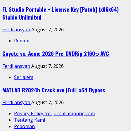
FL Studio Portable + License Key [Patch] (x86x64)
Stable Unlimited
Ferdi ansyah
August 7, 2026
Remux
Coyote vs. Acme 2026 Pre-DVDRip 2160𝚙 AVC
Ferdi ansyah
August 7, 2026
Serialers
MATLAB R2024b Crack exe [Full] x64 Bypass
Ferdi ansyah
August 7, 2026
Privacy Policy for jurnallampung.com
Tentang Kami
Pedoman