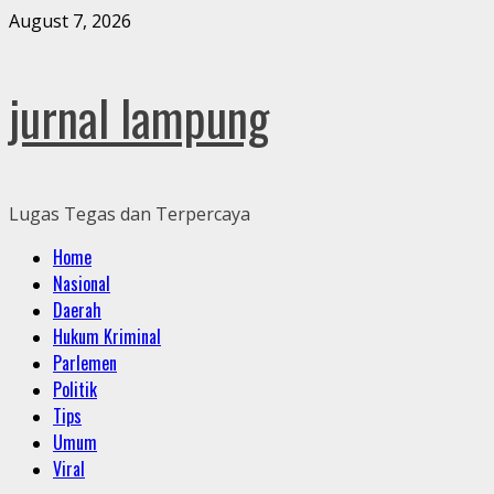
Skip
August 7, 2026
to
content
jurnal lampung
Lugas Tegas dan Terpercaya
Primary
Home
Menu
Nasional
Daerah
Hukum Kriminal
Parlemen
Politik
Tips
Umum
Viral