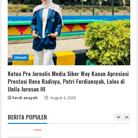
August 6, 2026
Umum
Profil AKBP Ramadhona, Eks Perwira
Brimob Papua Kini Jabat Kapolres Way
Kanan
5
August 5, 2026
Serialers
Umum
VMware Workstation Portable +
Activator Final
Ketua Pro Jurnalis Media Siber Way Kanan Apresiasi
August 6, 2026
1
Prestasi Reva Radisya, Putri Ferdiansyah, Lolos di
Unila Jurusan HI
Serialers
Ferdi ansyah
August 4, 2026
MATLAB Crack + Portable Clean
Premium
BERITA POPULER
August 6, 2026
2
Serialers