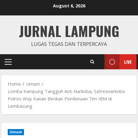
Skip
August 6, 2026
to
content
JURNAL LAMPUNG
LUGAS TEGAS DAN TERPERCAYA
LIVE
Primary
Menu
Home
Umum
Lomba Kampung Tangguh Anti Narkoba, Satresnarkoba
Polres Way Kanan Berikan Pembinaan Tim IBM di
Lembasung
Umum