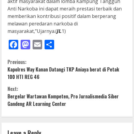
aktif masyarakat dalam lomba Kampung Tangguh
Anti Narkoba ini dapat meraih prestasi terbaik dan
memberikan kontribusi positif dalam berperang
melawan peredaran narkoba di
masyarakat,”Ujarnya.(𝙅𝙇1)
Facebook
Mastodon
Email
Share
C
Previous:
Kapolres Way Kanan Datangi TKP Aniaya berat di Petak
o
100 HTI REG 46
n
Next:
Bergelar Wartawan Kompeten, Pro Jurnalismedia Siber
t
Gandeng AR Learning Center
i
n
Leave a Reply