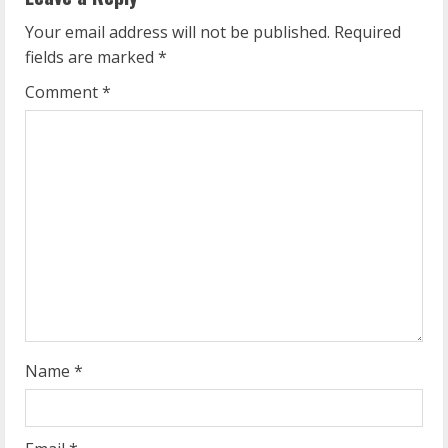
u
Your email address will not be published.
Required
e
fields are marked
*
R
Comment
*
e
a
d
i
n
g
Name
*