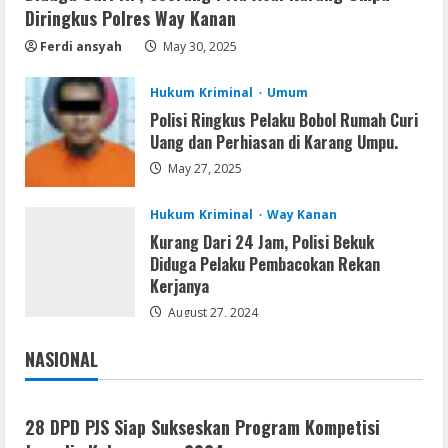
Profil AKBP Ramadhona, Eks Perwira
Diringkus Polres Way Kanan
Brimob Papua Kini Jabat Kapolres Way
Ferdi ansyah
May 30, 2025
Kanan
5
August 5, 2026
Hukum Kriminal
Umum
Polisi Ringkus Pelaku Bobol Rumah Curi
Uang dan Perhiasan di Karang Umpu.
May 27, 2025
Hukum Kriminal
Way Kanan
Kurang Dari 24 Jam, Polisi Bekuk
Diduga Pelaku Pembacokan Rekan
Kerjanya
August 27, 2024
NASIONAL
Jakarta
Nasional
28 DPD PJS Siap Sukseskan Program Kompetisi