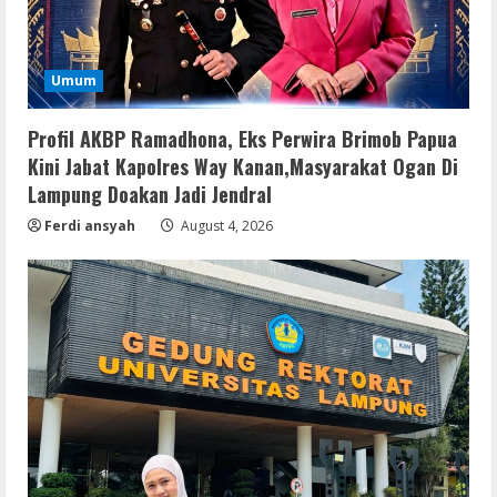
Umum
Serialers
Profil AKBP Ramadhona, Eks Perwira Brimob Papua
MATLAB Crack + Portable Clean
Kini Jabat Kapolres Way Kanan,Masyarakat Ogan Di
Premium
Lampung Doakan Jadi Jendral
August 6, 2026
2
Ferdi ansyah
August 4, 2026
Serialers
Ableton Live Crack + Portable Windows
10 (x32x64)
August 6, 2026
3
Lan
Assassin’s Creed Shadows Digital
Deluxe Edition Cracked Rune Release
for Desktop
4