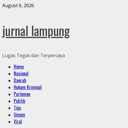
Skip
August 6, 2026
to
content
jurnal lampung
Lugas Tegas dan Terpercaya
Primary
Home
Menu
Nasional
Daerah
Hukum Kriminal
Parlemen
Politik
Tips
Umum
Viral