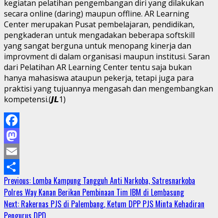
kegiatan pelatihan pengembangan diri yang dilakukan
secara online (daring) maupun offline. AR Learning
Center merupakan Pusat pembelajaran, pendidikan,
pengkaderan untuk mengadakan beberapa softskill
yang sangat berguna untuk menopang kinerja dan
improvment di dalam organisasi maupun institusi. Saran
dari Pelatihan AR Learning Center tentu saja bukan
hanya mahasiswa ataupun pekerja, tetapi juga para
praktisi yang tujuannya mengasah dan mengembangkan
kompetensi.(𝙅𝙇1)
Facebook
Mastodon
Email
Continue
Previous:
Lomba Kampung Tangguh Anti Narkoba, Satresnarkoba
Share
Polres Way Kanan Berikan Pembinaan Tim IBM di Lembasung
Reading
Next:
Rakernas PJS di Palembang, Ketum DPP PJS Minta Kehadiran
Pengurus DPD