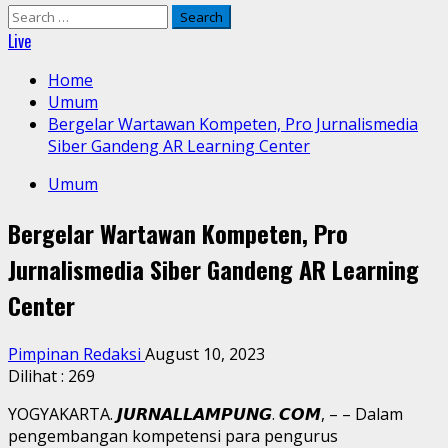
Search
for:
Live
Home
Umum
Bergelar Wartawan Kompeten, Pro Jurnalismedia
Siber Gandeng AR Learning Center
Umum
Bergelar Wartawan Kompeten, Pro
Jurnalismedia Siber Gandeng AR Learning
Center
Pimpinan Redaksi
August 10, 2023
Dilihat :
269
YOGYAKARTA. 𝙅𝙐𝙍𝙉𝘼𝙇𝙇𝘼𝙈𝙋𝙐𝙉𝙂. 𝘾𝙊𝙈, – – Dalam
pengembangan kompetensi para pengurus