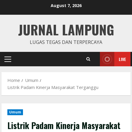
Skip
August 7, 2026
to
content
JURNAL LAMPUNG
LUGAS TEGAS DAN TERPERCAYA
LIVE
Primary
Menu
Home
Umum
Listrik Padam Kinerja Masyarakat Terganggu
Umum
Listrik Padam Kinerja Masyarakat