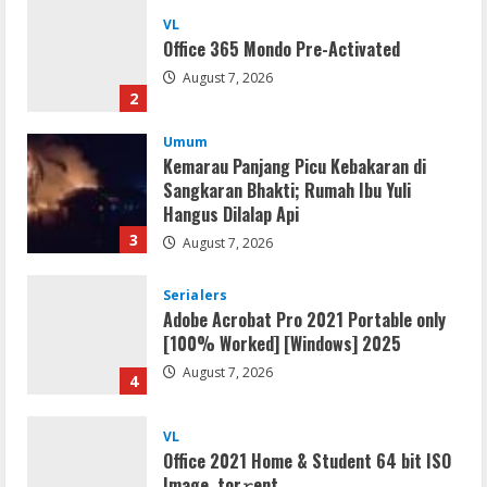
VL
Office 365 Mondo Pre-Activated
August 7, 2026
2
Umum
Kemarau Panjang Picu Kebakaran di
Sangkaran Bhakti; Rumah Ibu Yuli
Hangus Dilalap Api
3
August 7, 2026
Serialers
Adobe Acrobat Pro 2021 Portable only
[100% Worked] [Windows] 2025
August 7, 2026
4
VL
Office 2021 Home & Student 64 bit ISO
Image .tоr𝚛еnt