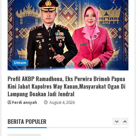
3
August 7, 2026
Serialers
Adobe Acrobat Pro 2021 Portable only
[100% Worked] [Windows] 2025
August 7, 2026
4
VL
Umum
Office 2021 Home & Student 64 bit ISO
Image .tоr𝚛еnt
Profil AKBP Ramadhona, Eks Perwira Brimob Papua
August 7, 2026
5
Kini Jabat Kapolres Way Kanan,Masyarakat Ogan Di
Lampung Doakan Jadi Jendral
Serialers
Ferdi ansyah
August 4, 2026
jv16 PowerTools Free[Activated]
[Latest] [x86-x64] Reddit
BERITA POPULER
August 7, 2026
1