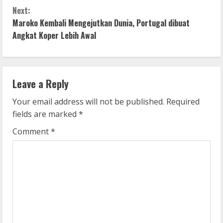
n
Next:
Maroko Kembali Mengejutkan Dunia, Portugal dibuat
t
Angkat Koper Lebih Awal
i
n
Leave a Reply
u
Your email address will not be published.
Required
e
fields are marked
*
R
Comment
*
e
a
d
i