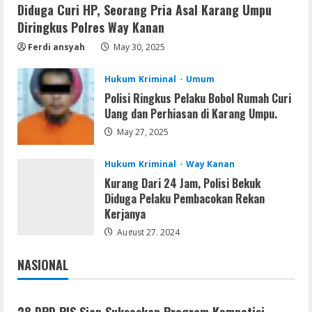
Diduga Curi HP, Seorang Pria Asal Karang Umpu
Serialers
Diringkus Polres Way Kanan
Adobe Acrobat Pro 2021 Portable only
[100% Worked] [Windows] 2025
Ferdi ansyah
May 30, 2025
August 7, 2026
4
Hukum Kriminal
Umum
Polisi Ringkus Pelaku Bobol Rumah Curi
VL
Uang dan Perhiasan di Karang Umpu.
Office 2021 Home & Student 64 bit ISO
May 27, 2025
Image .tоr𝚛еnt
August 7, 2026
5
Hukum Kriminal
Way Kanan
Kurang Dari 24 Jam, Polisi Bekuk
Diduga Pelaku Pembacokan Rekan
Kerjanya
August 27, 2024
NASIONAL
Jakarta
Nasional
28 DPD PJS Siap Sukseskan Program Kompetisi