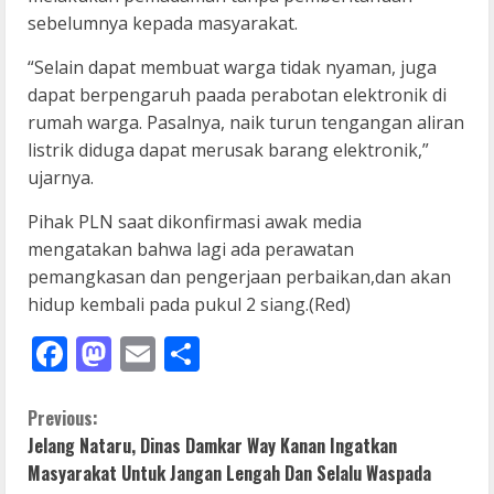
sebelumnya kepada masyarakat.
“Selain dapat membuat warga tidak nyaman, juga
dapat berpengaruh paada perabotan elektronik di
rumah warga. Pasalnya, naik turun tengangan aliran
listrik diduga dapat merusak barang elektronik,”
ujarnya.
Pihak PLN saat dikonfirmasi awak media
mengatakan bahwa lagi ada perawatan
pemangkasan dan pengerjaan perbaikan,dan akan
hidup kembali pada pukul 2 siang.(Red)
Facebook
Mastodon
Email
Share
C
Previous:
Jelang Nataru, Dinas Damkar Way Kanan Ingatkan
o
Masyarakat Untuk Jangan Lengah Dan Selalu Waspada