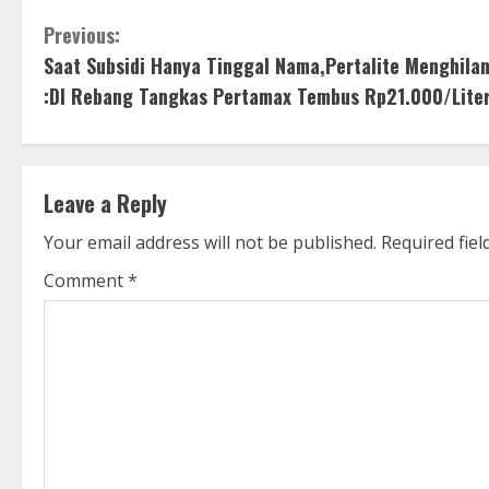
C
Previous:
Saat Subsidi Hanya Tinggal Nama,Pertalite Menghila
o
:DI Rebang Tangkas Pertamax Tembus Rp21.000/Lite
n
t
Leave a Reply
i
Your email address will not be published.
Required fie
n
Comment
*
u
e
R
e