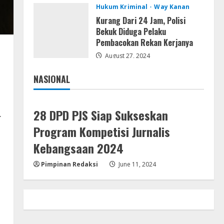
Hukum Kriminal
Way Kanan
Office 2024 Mondo Lite
Installer EXE Account-Free
Kurang Dari 24 Jam, Polisi
Setup Frее Download To𝚛rent
Bekuk Diduga Pelaku
Pembacokan Rekan Kerjanya
4
August 5, 2026
August 27, 2024
Remux
OK! Madam: Bon Voyage 2026
NASIONAL
Pre-DVDRip Updated Audio
Jakarta
Nasional
Magnet
5
August 5, 2026
28 DPD PJS Siap Sukseskan
.
Program Kompetisi Jurnalis
Kebangsaan 2024
Pimpinan Redaksi
June 11, 2024