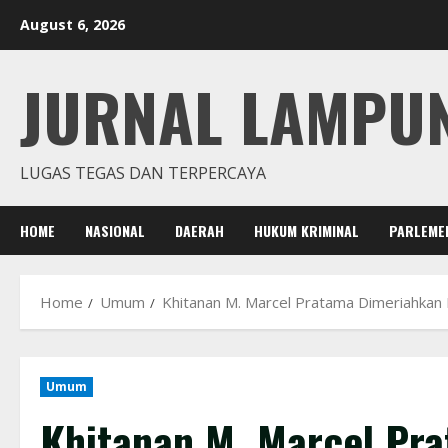
Skip
August 6, 2026
to
content
JURNAL LAMPU
LUGAS TEGAS DAN TERPERCAYA
HOME
NASIONAL
DAERAH
HUKUM KRIMINAL
PARLEME
Home
Umum
Khitanan M. Marcel Pratama Dimeriahkan
Umum
Khitanan M. Marcel Pr