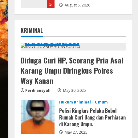
5
August 5, 2026
Lan
Directive 8020 Keys
KRIMINAL
Compressed Repack 100%
Working
Hukum Kriminal
Umum
1
August 6, 2026
Diduga Curi HP, Seorang Pria Asal
VL
Office 2019 x86 Setup ENG Frее
Karang Umpu Diringkus Polres
Dow𝚗load Tоr𝚛ent
Way Kanan
August 6, 2026
2
Ferdi ansyah
May 30, 2025
Serialers
Hukum Kriminal
Umum
Lotto Pro Crack exe (x86-x64)
Polisi Ringkus Pelaku Bobol
Latest MediaFire
Rumah Curi Uang dan Perhiasan
August 6, 2026
di Karang Umpu.
3
May 27, 2025
VL