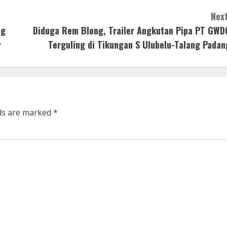
Next
ng
Diduga Rem Blong, Trailer Angkutan Pipa PT GWD
r
Terguling di Tikungan S Ulubelu-Talang Padan
lds are marked
*