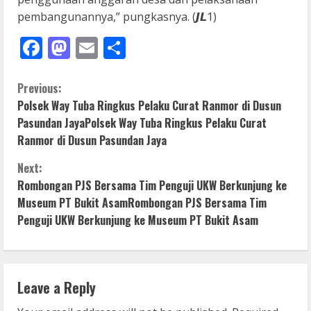
pembangunannya,” pungkasnya. (𝙅𝙇1)
Facebook
Mastodon
Email
Share
C
Previous:
Polsek Way Tuba Ringkus Pelaku Curat Ranmor di Dusun
o
Pasundan JayaPolsek Way Tuba Ringkus Pelaku Curat
Ranmor di Dusun Pasundan Jaya
n
Next:
t
Rombongan PJS Bersama Tim Penguji UKW Berkunjung ke
i
Museum PT Bukit AsamRombongan PJS Bersama Tim
Penguji UKW Berkunjung ke Museum PT Bukit Asam
n
u
Leave a Reply
e