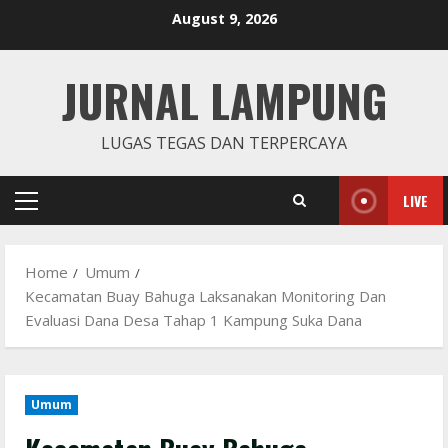
Skip
August 9, 2026
to
content
JURNAL LAMPUNG
LUGAS TEGAS DAN TERPERCAYA
LIVE
Primary
Menu
Home
Umum
Kecamatan Buay Bahuga Laksanakan Monitoring Dan
Evaluasi Dana Desa Tahap 1 Kampung Suka Dana
Umum