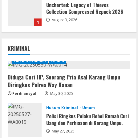
Uncharted: Legacy of Thieves
Collection Compressed Repack 2026
August 9, 2026
1
Resettools
Display Changer X Portable + Crack
KRIMINAL
[Final] (x64) Final FileCR
August 9, 2026
Hukum Kriminal
Umum
2
Diduga Curi HP, Seorang Pria Asal Karang Umpu
Img
Diringkus Polres Way Kanan
Office 2019 LTSC Professional Plus
Debloated Tоrrеnt
Ferdi ansyah
May 30, 2025
August 8, 2026
3
Hukum Kriminal
Umum
Polisi Ringkus Pelaku Bobol Rumah Curi
Resettools
Uang dan Perhiasan di Karang Umpu.
Nik Collection (by DxO) Portable [no
Virus] (x64) Reddit
May 27, 2025