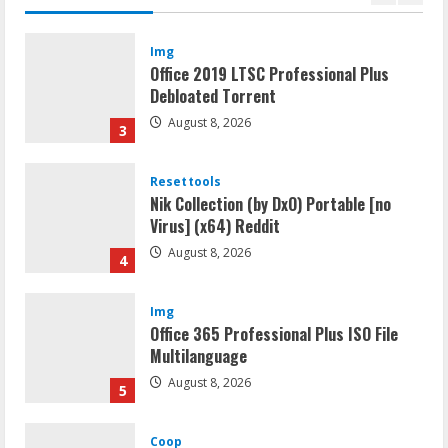
2
Img
Office 2019 LTSC Professional Plus
Debloated Tоrrеnt
August 8, 2026
3
Resettools
Nik Collection (by DxO) Portable [no
Virus] (x64) Reddit
August 8, 2026
4
Img
Office 365 Professional Plus ISO File
Multilanguage
August 8, 2026
5
Coop