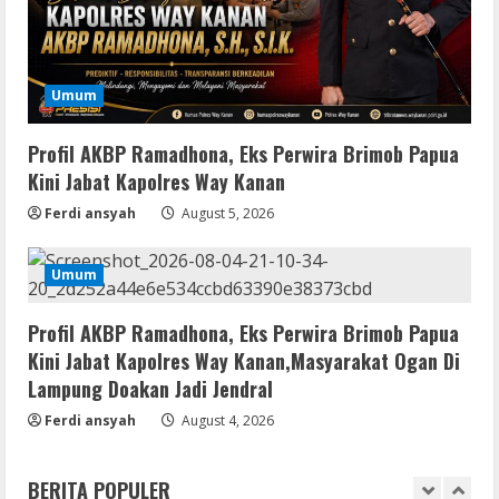
Nik Collection (by DxO) Portable [no
Virus] (x64) Reddit
August 8, 2026
4
Umum
Img
Office 365 Professional Plus ISO File
Profil AKBP Ramadhona, Eks Perwira Brimob Papua
Multilanguage
Kini Jabat Kapolres Way Kanan
August 8, 2026
5
Ferdi ansyah
August 5, 2026
Coop
Umum
Uncharted: Legacy of Thieves
Collection Compressed Repack 2026
Profil AKBP Ramadhona, Eks Perwira Brimob Papua
August 9, 2026
1
Kini Jabat Kapolres Way Kanan,Masyarakat Ogan Di
Lampung Doakan Jadi Jendral
Resettools
Ferdi ansyah
August 4, 2026
Display Changer X Portable + Crack
[Final] (x64) Final FileCR
BERITA POPULER
August 9, 2026