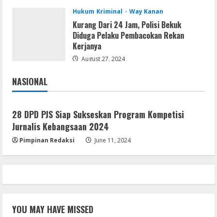
August 8, 2026
4
Hukum Kriminal
Way Kanan
Kurang Dari 24 Jam, Polisi Bekuk
Img
Diduga Pelaku Pembacokan Rekan
Office 365 Professional Plus ISO File
Kerjanya
Multilanguage
August 27, 2024
August 8, 2026
5
NASIONAL
Jakarta
Nasional
28 DPD PJS Siap Sukseskan Program Kompetisi
Jurnalis Kebangsaan 2024
Pimpinan Redaksi
June 11, 2024
YOU MAY HAVE MISSED