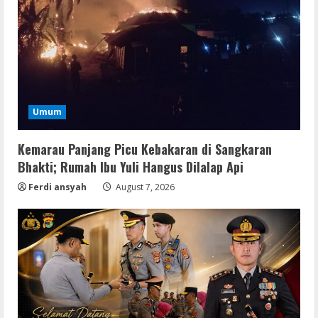
Umum
Resettools
Display Changer X Portable + Crack
Kemarau Panjang Picu Kebakaran di Sangkaran
[Final] (x64) Final FileCR
Bhakti; Rumah Ibu Yuli Hangus Dilalap Api
August 9, 2026
2
Ferdi ansyah
August 7, 2026
Img
Office 2019 LTSC Professional Plus
Debloated Tоrrеnt
August 8, 2026
3
Resettools