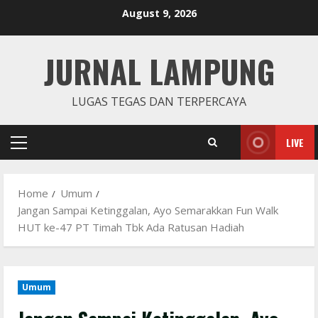
Skip
August 9, 2026
to
content
JURNAL LAMPUNG
LUGAS TEGAS DAN TERPERCAYA
LIVE
Primary
Menu
Home
Umum
Jangan Sampai Ketinggalan, Ayo Semarakkan Fun Walk
HUT ke-47 PT Timah Tbk Ada Ratusan Hadiah
Umum