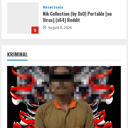
Resettools
Nik Collection (by DxO) Portable [no
Virus] (x64) Reddit
August 8, 2026
5
Umum
Satreskrim Polres Way Kanan Ungkap
KRIMINAL
Kasus Persetubuhan terhadap Anak,
Tersangka Ayah Tiri Diamankan
1
August 9, 2026
Coop
Uncharted: Legacy of Thieves
Collection Compressed Repack 2026
August 9, 2026
2
Resettools
Display Changer X Portable + Crack