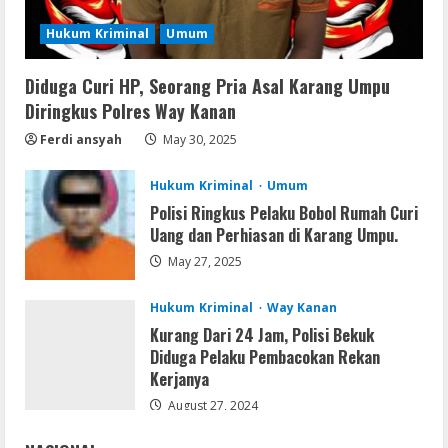
[Final] (x64) Final FileCR
Hukum Kriminal
Umum
August 9, 2026
3
Diduga Curi HP, Seorang Pria Asal Karang Umpu
Img
Diringkus Polres Way Kanan
Office 2019 LTSC Professional Plus
Debloated Tоrrеnt
Ferdi ansyah
May 30, 2025
August 8, 2026
4
Hukum Kriminal
Umum
Polisi Ringkus Pelaku Bobol Rumah Curi
Resettools
Uang dan Perhiasan di Karang Umpu.
Nik Collection (by DxO) Portable [no
May 27, 2025
Virus] (x64) Reddit
August 8, 2026
5
Hukum Kriminal
Way Kanan
Kurang Dari 24 Jam, Polisi Bekuk
Diduga Pelaku Pembacokan Rekan
Kerjanya
August 27, 2024