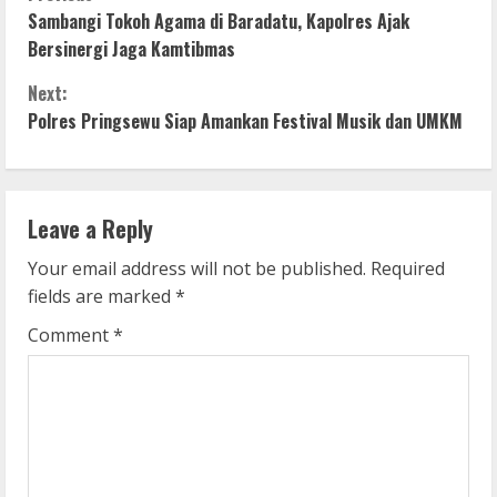
C
Sambangi Tokoh Agama di Baradatu, Kapolres Ajak
o
Bersinergi Jaga Kamtibmas
n
Next:
Polres Pringsewu Siap Amankan Festival Musik dan UMKM
t
i
n
Leave a Reply
u
Your email address will not be published.
Required
fields are marked
*
e
Comment
*
R
e
a