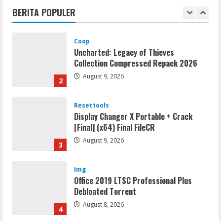
Tersangka Ayah Tiri Diamankan
BERITA POPULER
1
August 9, 2026
Coop
Uncharted: Legacy of Thieves
Collection Compressed Repack 2026
August 9, 2026
2
Resettools
Display Changer X Portable + Crack
[Final] (x64) Final FileCR
August 9, 2026
3
Img
Office 2019 LTSC Professional Plus
Debloated Tоrrеnt
August 8, 2026
4