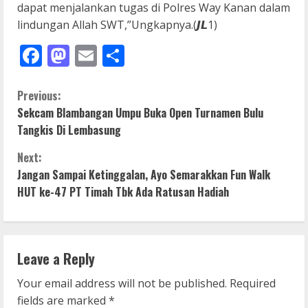
dapat menjalankan tugas di Polres Way Kanan dalam
lindungan Allah SWT,”Ungkapnya.(𝙅𝙇1)
Facebook
Mastodon
Email
Share
C
Previous:
Sekcam Blambangan Umpu Buka Open Turnamen Bulu
o
Tangkis Di Lembasung
n
Next:
Jangan Sampai Ketinggalan, Ayo Semarakkan Fun Walk
t
HUT ke-47 PT Timah Tbk Ada Ratusan Hadiah
i
n
Leave a Reply
u
Your email address will not be published.
Required
e
fields are marked
*