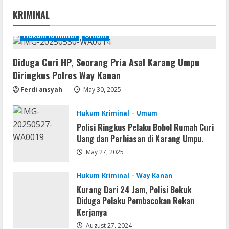
MATLAB R2024b Crack exe [Full] x64
KRIMINAL
Bypass
August 7, 2026
Hukum Kriminal
Umum
1
Diduga Curi HP, Seorang Pria Asal Karang Umpu
Serialers
Diringkus Polres Way Kanan
VMware Workstation Portable +
Activator Final
Ferdi ansyah
May 30, 2025
August 6, 2026
2
Hukum Kriminal
Umum
Polisi Ringkus Pelaku Bobol Rumah Curi
Serialers
Uang dan Perhiasan di Karang Umpu.
MATLAB Crack + Portable Clean
Premium
May 27, 2025
August 6, 2026
3
Hukum Kriminal
Way Kanan
Kurang Dari 24 Jam, Polisi Bekuk
Serialers
Diduga Pelaku Pembacokan Rekan
Ableton Live Crack + Portable Windows
Kerjanya
10 (x32x64)
August 27, 2024