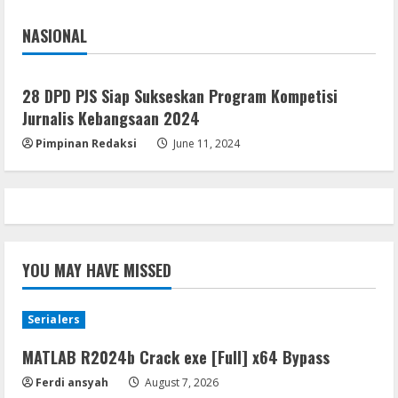
August 6, 2026
4
NASIONAL
Jakarta
Nasional
Lan
Assassin’s Creed Shadows Digital
Deluxe Edition Cracked Rune Release
28 DPD PJS Siap Sukseskan Program Kompetisi
for Desktop
Jurnalis Kebangsaan 2024
5
August 6, 2026
Pimpinan Redaksi
June 11, 2024
YOU MAY HAVE MISSED
Serialers
MATLAB R2024b Crack exe [Full] x64 Bypass
Ferdi ansyah
August 7, 2026