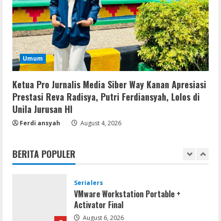
Ableton Live Crack + Portable Windows
10 (x32x64)
August 6, 2026
4
Lan
Umum
Assassin’s Creed Shadows Digital
Deluxe Edition Cracked Rune Release
for Desktop
Ketua Pro Jurnalis Media Siber Way Kanan Apresiasi
5
Prestasi Reva Radisya, Putri Ferdiansyah, Lolos di
August 6, 2026
Unila Jurusan HI
Serialers
Ferdi ansyah
August 4, 2026
MATLAB R2024b Crack exe [Full] x64
Bypass
BERITA POPULER
August 7, 2026
1
Serialers
VMware Workstation Portable +
Activator Final
August 6, 2026