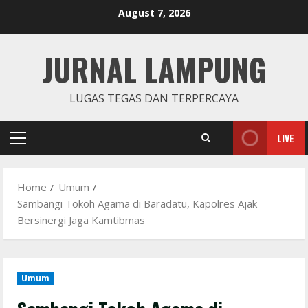
Skip
August 7, 2026
to
content
JURNAL LAMPUNG
LUGAS TEGAS DAN TERPERCAYA
LIVE
Primary
Menu
Home
Umum
Sambangi Tokoh Agama di Baradatu, Kapolres Ajak
Bersinergi Jaga Kamtibmas
Umum