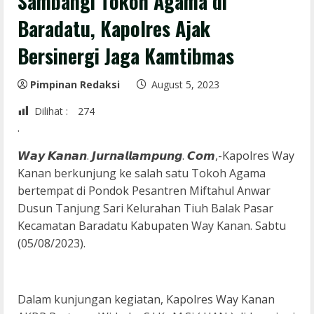
Sambangi Tokoh Agama di
Baradatu, Kapolres Ajak
Bersinergi Jaga Kamtibmas
Pimpinan Redaksi
August 5, 2023
Dilihat :
274
.
𝙒𝙖𝙮 𝙆𝙖𝙣𝙖𝙣. 𝙅𝙪𝙧𝙣𝙖𝙡𝙡𝙖𝙢𝙥𝙪𝙣𝙜. 𝘾𝙤𝙢,-Kapolres Way
Kanan berkunjung ke salah satu Tokoh Agama
bertempat di Pondok Pesantren Miftahul Anwar
Dusun Tanjung Sari Kelurahan Tiuh Balak Pasar
Kecamatan Baradatu Kabupaten Way Kanan. Sabtu
(05/08/2023).
Dalam kunjungan kegiatan, Kapolres Way Kanan