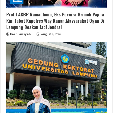
Umum
Profil AKBP Ramadhona, Eks Perwira Brimob Papua
Kini Jabat Kapolres Way Kanan,Masyarakat Ogan Di
Lampung Doakan Jadi Jendral
Ferdi ansyah
August 4, 2026
Serialers
VMware Workstation Portable +
Activator Final
August 6, 2026
2
Serialers
MATLAB Crack + Portable Clean
Premium
August 6, 2026
3
Serialers