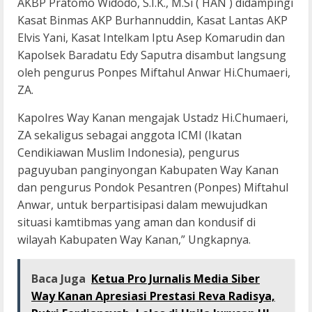
AKBP Pratomo Widodo, S.I.K., M.Si ( HAN ) didampingi
Kasat Binmas AKP Burhannuddin, Kasat Lantas AKP
Elvis Yani, Kasat Intelkam Iptu Asep Komarudin dan
Kapolsek Baradatu Edy Saputra disambut langsung
oleh pengurus Ponpes Miftahul Anwar Hi.Chumaeri,
ZA.
Kapolres Way Kanan mengajak Ustadz Hi.Chumaeri,
ZA sekaligus sebagai anggota ICMI (Ikatan
Cendikiawan Muslim Indonesia), pengurus
paguyuban panginyongan Kabupaten Way Kanan
dan pengurus Pondok Pesantren (Ponpes) Miftahul
Anwar, untuk berpartisipasi dalam mewujudkan
situasi kamtibmas yang aman dan kondusif di
wilayah Kabupaten Way Kanan,” Ungkapnya.
Baca Juga
Ketua Pro Jurnalis Media Siber
Way Kanan Apresiasi Prestasi Reva Radisya,