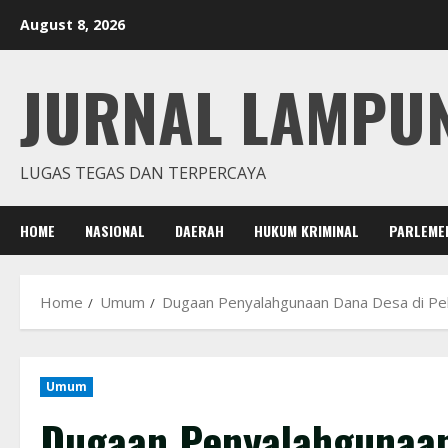
Skip
August 8, 2026
to
content
JURNAL LAMPU
LUGAS TEGAS DAN TERPERCAYA
HOME
NASIONAL
DAERAH
HUKUM KRIMINAL
PARLEME
Home
Umum
Dugaan Penyalahgunaan Dana Desa di Pek
Umum
Dugaan Penyalahgunaan