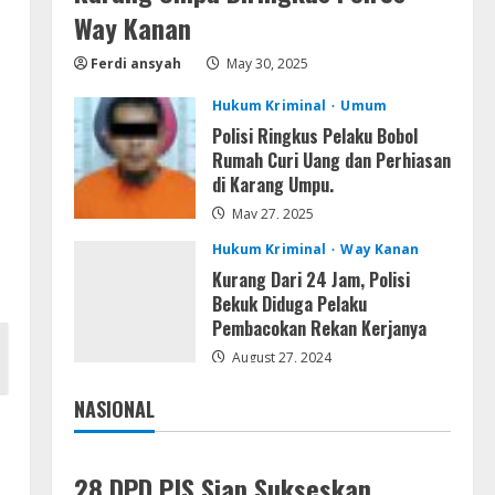
Resettools
Way Kanan
Vpn One Click Cracked x86-x64
[no Virus]
Ferdi ansyah
May 30, 2025
August 8, 2026
4
Hukum Kriminal
Umum
Polisi Ringkus Pelaku Bobol
Resettools
Rumah Curi Uang dan Perhiasan
GraphPad Prism Academic &
di Karang Umpu.
Corporate Cracked x86-x64 [no
Virus]
May 27, 2025
5
August 8, 2026
Hukum Kriminal
Way Kanan
Kurang Dari 24 Jam, Polisi
Bekuk Diduga Pelaku
Pembacokan Rekan Kerjanya
August 27, 2024
NASIONAL
Jakarta
Nasional
28 DPD PJS Siap Sukseskan