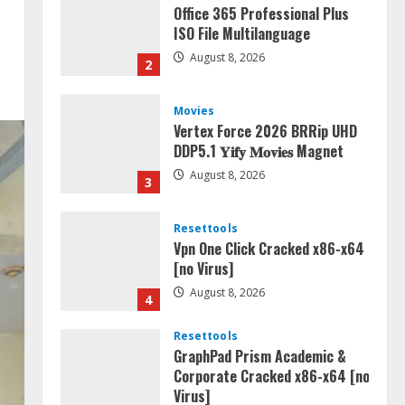
Office 365 Professional Plus
ISO File Multilanguage
August 8, 2026
2
Movies
Vertex Force 2026 BRRip UHD
DDP5.1 𝐘𝐢𝐟𝐲 𝐌𝐨𝐯𝐢𝐞𝐬 Magnet
August 8, 2026
3
Resettools
Vpn One Click Cracked x86-x64
[no Virus]
August 8, 2026
4
Resettools
GraphPad Prism Academic &
Corporate Cracked x86-x64 [no
Virus]