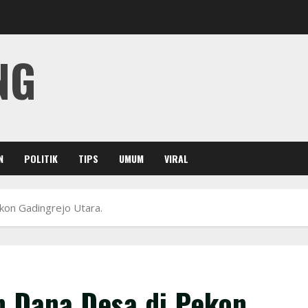
NG
N
POLITIK
TIPS
UMUM
VIRAL
on Gadingrejo Utara.
 Dana Desa di Pekon