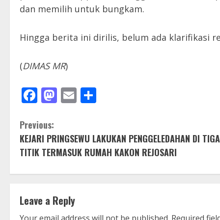
dan memilih untuk bungkam.
Hingga berita ini dirilis, belum ada klarifikasi
(
DIMAS MR
)
Facebook
Mastodon
Email
Share
C
Previous:
KEJARI PRINGSEWU LAKUKAN PENGGELEDAHAN DI TIGA
o
TITIK TERMASUK RUMAH KAKON REJOSARI
n
t
Leave a Reply
i
Your email address will not be published.
Required fie