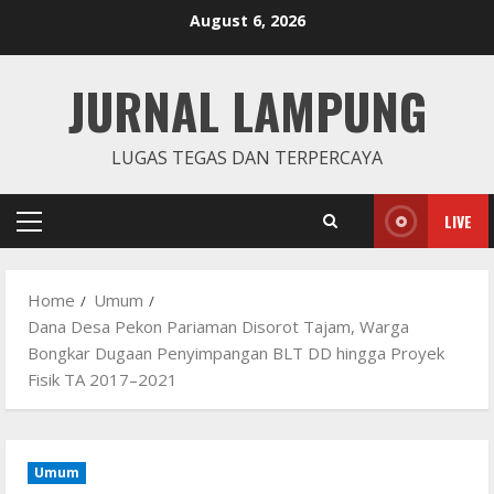
Skip
August 6, 2026
to
content
JURNAL LAMPUNG
LUGAS TEGAS DAN TERPERCAYA
LIVE
Primary
Menu
Home
Umum
Dana Desa Pekon Pariaman Disorot Tajam, Warga
Bongkar Dugaan Penyimpangan BLT DD hingga Proyek
Fisik TA 2017–2021
Umum