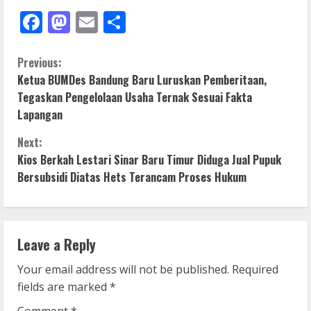
Facebook
Mastodon
Email
Share
C
Previous:
Ketua BUMDes Bandung Baru Luruskan Pemberitaan,
o
Tegaskan Pengelolaan Usaha Ternak Sesuai Fakta
Lapangan
n
Next:
t
Kios Berkah Lestari Sinar Baru Timur Diduga Jual Pupuk
i
Bersubsidi Diatas Hets Terancam Proses Hukum
n
u
Leave a Reply
e
Your email address will not be published.
Required
fields are marked
*
R