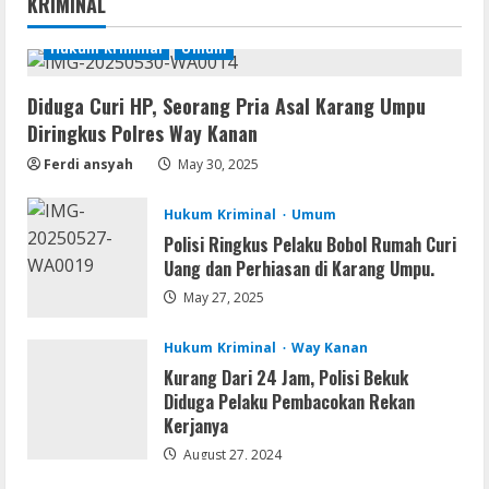
KRIMINAL
10 (x32x64)
August 6, 2026
Hukum Kriminal
Umum
2
Lan
Diduga Curi HP, Seorang Pria Asal Karang Umpu
Assassin’s Creed Shadows Digital
Diringkus Polres Way Kanan
Deluxe Edition Cracked Rune Release
Ferdi ansyah
May 30, 2025
for Desktop
3
August 6, 2026
Hukum Kriminal
Umum
Umum
Polisi Ringkus Pelaku Bobol Rumah Curi
Profil AKBP Ramadhona, Eks Perwira
Uang dan Perhiasan di Karang Umpu.
Brimob Papua Kini Jabat Kapolres Way
May 27, 2025
Kanan
4
August 5, 2026
Hukum Kriminal
Way Kanan
Kurang Dari 24 Jam, Polisi Bekuk
Umum
Diduga Pelaku Pembacokan Rekan
Profil AKBP Ramadhona, Eks Perwira
Kerjanya
Brimob Papua Kini Jabat Kapolres Way
Kanan,Masyarakat Ogan Di Lampung
August 27, 2024
Doakan Jadi Jendral
5