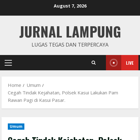
Skip
August 7, 2026
to
content
JURNAL LAMPUNG
LUGAS TEGAS DAN TERPERCAYA
LIVE
Primary
Menu
Home
Umum
Cegah Tindak Kejahatan, Polsek Kasui Lakukan Pam
Rawan Pagi di Kasui Pasar.
Umum