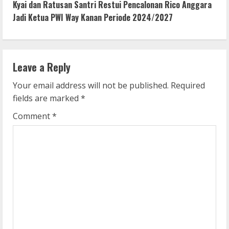
Kyai dan Ratusan Santri Restui Pencalonan Rico Anggara
t
Jadi Ketua PWI Way Kanan Periode 2024/2027
i
n
Leave a Reply
u
Your email address will not be published.
Required
e
fields are marked
*
R
Comment
*
e
a
d
i
n