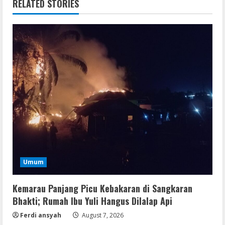
RELATED STORIES
VL
Office 365 Mondo Pre-Activated
August 7, 2026
2
Umum
Umum
Kemarau Panjang Picu Kebakaran di
Kemarau Panjang Picu Kebakaran di Sangkaran
Sangkaran Bhakti; Rumah Ibu Yuli
Bhakti; Rumah Ibu Yuli Hangus Dilalap Api
Hangus Dilalap Api
Ferdi ansyah
August 7, 2026
3
August 7, 2026