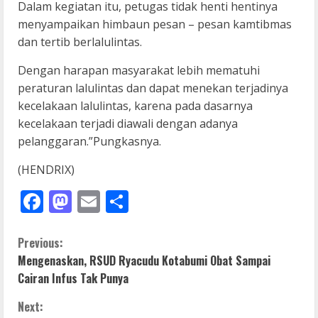
Dalam kegiatan itu, petugas tidak henti hentinya
menyampaikan himbaun pesan – pesan kamtibmas
dan tertib berlalulintas.
Dengan harapan masyarakat lebih mematuhi
peraturan lalulintas dan dapat menekan terjadinya
kecelakaan lalulintas, karena pada dasarnya
kecelakaan terjadi diawali dengan adanya
pelanggaran.”Pungkasnya.
(HENDRIX)
Facebook
Mastodon
Email
Share
C
Previous:
Mengenaskan, RSUD Ryacudu Kotabumi Obat Sampai
o
Cairan Infus Tak Punya
n
Next: