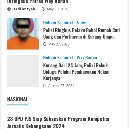
Diringkus Polres Way Kanan
Adobe Acrobat Pro 2021 Portable only
[100% Worked] [Windows] 2025
Ferdi ansyah
May 30, 2025
August 7, 2026
4
Hukum Kriminal
Umum
Polisi Ringkus Pelaku Bobol Rumah Curi
VL
Uang dan Perhiasan di Karang Umpu.
Office 2021 Home & Student 64 bit ISO
May 27, 2025
Image .tоr𝚛еnt
August 7, 2026
5
Hukum Kriminal
Way Kanan
Kurang Dari 24 Jam, Polisi Bekuk
Diduga Pelaku Pembacokan Rekan
Kerjanya
August 27, 2024
NASIONAL
Jakarta
Nasional
28 DPD PJS Siap Sukseskan Program Kompetisi
Jurnalis Kebangsaan 2024