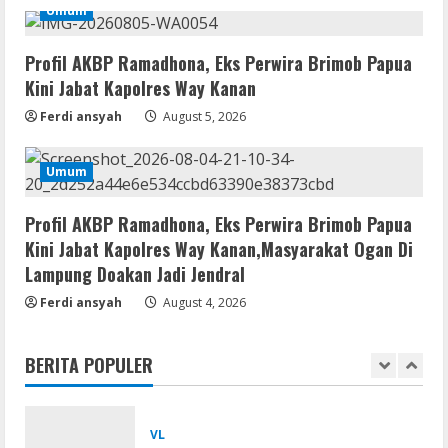
Umum
Serialers
Adobe Acrobat Pro 2021 Portable only
Profil AKBP Ramadhona, Eks Perwira Brimob Papua
[100% Worked] [Windows] 2025
Kini Jabat Kapolres Way Kanan
August 7, 2026
4
Ferdi ansyah
August 5, 2026
VL
Umum
Office 2021 Home & Student 64 bit ISO
Image .tоr𝚛еnt
Profil AKBP Ramadhona, Eks Perwira Brimob Papua
August 7, 2026
5
Kini Jabat Kapolres Way Kanan,Masyarakat Ogan Di
Lampung Doakan Jadi Jendral
Serialers
Ferdi ansyah
August 4, 2026
jv16 PowerTools Free[Activated]
[Latest] [x86-x64] Reddit
BERITA POPULER
August 7, 2026
1
VL