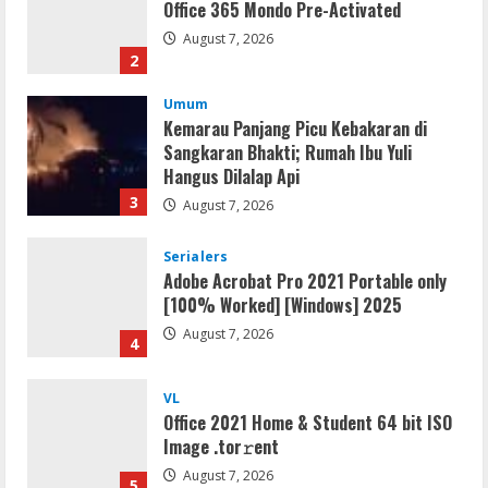
Office 365 Mondo Pre-Activated
August 7, 2026
2
Umum
Kemarau Panjang Picu Kebakaran di
Sangkaran Bhakti; Rumah Ibu Yuli
Hangus Dilalap Api
3
August 7, 2026
Serialers
Adobe Acrobat Pro 2021 Portable only
[100% Worked] [Windows] 2025
August 7, 2026
4
VL
Office 2021 Home & Student 64 bit ISO
Image .tоr𝚛еnt
August 7, 2026
5