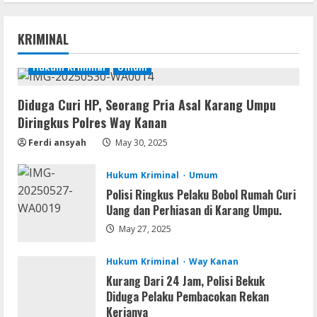
Movies
Vertex Force 2026 BRRip UHD DDP5.1
KRIMINAL
𝐘𝐢𝐟𝐲 𝐌𝐨𝐯𝐢𝐞𝐬 Magnet
August 8, 2026
Hukum Kriminal
Umum
1
Diduga Curi HP, Seorang Pria Asal Karang Umpu
Resettools
Diringkus Polres Way Kanan
Vpn One Click Cracked x86-x64 [no
Virus]
Ferdi ansyah
May 30, 2025
August 8, 2026
2
Hukum Kriminal
Umum
Polisi Ringkus Pelaku Bobol Rumah Curi
Resettools
Uang dan Perhiasan di Karang Umpu.
GraphPad Prism Academic & Corporate
Cracked x86-x64 [no Virus]
May 27, 2025
August 8, 2026
3
Hukum Kriminal
Way Kanan
Kurang Dari 24 Jam, Polisi Bekuk
Diduga Pelaku Pembacokan Rekan
Remux
Kerjanya