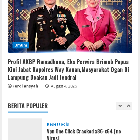
Remux
August 7, 2026
4
Lan
Umum
Dune: Awakening FitGirl Repack +Patch
Direct Link 2026
Profil AKBP Ramadhona, Eks Perwira Brimob Papua
August 7, 2026
5
Kini Jabat Kapolres Way Kanan,Masyarakat Ogan Di
Lampung Doakan Jadi Jendral
Movies
Ferdi ansyah
August 4, 2026
Vertex Force 2026 BRRip UHD DDP5.1
𝐘𝐢𝐟𝐲 𝐌𝐨𝐯𝐢𝐞𝐬 Magnet
BERITA POPULER
August 8, 2026
1
Resettools
Vpn One Click Cracked x86-x64 [no
Virus]