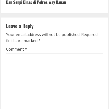
t
Dan Senpi Dinas di Polres Way Kanan
i
n
Leave a Reply
u
Your email address will not be published.
Required
e
fields are marked
*
R
Comment
*
e
a
d
i
n