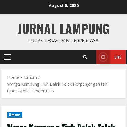
Skip
August 8, 2026
to
content
JURNAL LAMPUNG
LUGAS TEGAS DAN TERPERCAYA
LIVE
Primary
Menu
Home
Umum
Warga Kampung Tiuh Balak Tolak Perpanjangan Izin
Operasional Tower BTS
Umum