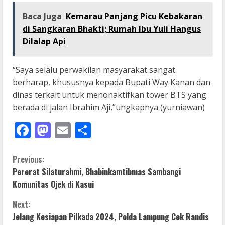
Baca Juga
Kemarau Panjang Picu Kebakaran
di Sangkaran Bhakti; Rumah Ibu Yuli Hangus
Dilalap Api
“Saya selalu perwakilan masyarakat sangat
berharap, khususnya kepada Bupati Way Kanan dan
dinas terkait untuk menonaktifkan tower BTS yang
berada di jalan Ibrahim Aji,”ungkapnya (yurniawan)
Facebook
Mastodon
Email
Share
C
Previous:
Pererat Silaturahmi, Bhabinkamtibmas Sambangi
o
Komunitas Ojek di Kasui
n
Next:
Jelang Kesiapan Pilkada 2024, Polda Lampung Cek Randis