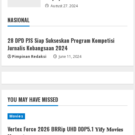
August 7, 2026
August 27, 2024
4
NASIONAL
Jakarta
Nasional
Lan
Dune: Awakening FitGirl Repack +Patch
28 DPD PJS Siap Sukseskan Program Kompetisi
Direct Link 2026
Jurnalis Kebangsaan 2024
August 7, 2026
5
Pimpinan Redaksi
June 11, 2024
YOU MAY HAVE MISSED
Movies
Vertex Force 2026 BRRip UHD DDP5.1 𝐘𝐢𝐟𝐲 𝐌𝐨𝐯𝐢𝐞𝐬