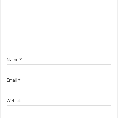
a
d
i
n
g
Name
*
Email
*
Website