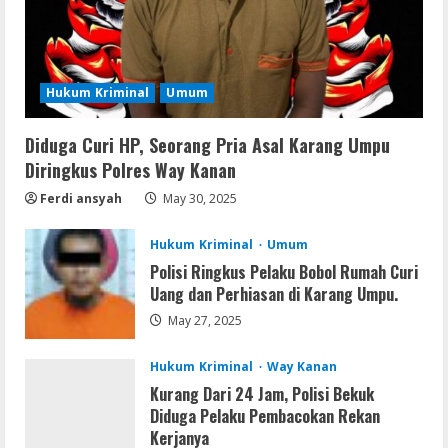
Img
Office 2019 LTSC Professional Plus
Debloated Tоrrеnt
Hukum Kriminal
Umum
August 8, 2026
3
Diduga Curi HP, Seorang Pria Asal Karang Umpu
Resettools
Diringkus Polres Way Kanan
Nik Collection (by DxO) Portable [no
Virus] (x64) Reddit
Ferdi ansyah
May 30, 2025
August 8, 2026
4
Hukum Kriminal
Umum
Polisi Ringkus Pelaku Bobol Rumah Curi
Img
Uang dan Perhiasan di Karang Umpu.
Office 365 Professional Plus ISO File
May 27, 2025
Multilanguage
August 8, 2026
5
Hukum Kriminal
Way Kanan
Kurang Dari 24 Jam, Polisi Bekuk
Diduga Pelaku Pembacokan Rekan
Kerjanya