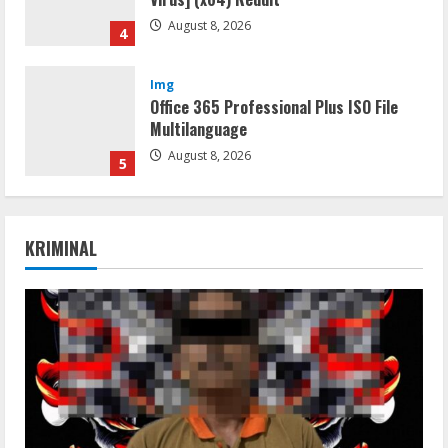
August 8, 2026
4
Img
Office 365 Professional Plus ISO File
Multilanguage
August 8, 2026
5
Coop
Uncharted: Legacy of Thieves
KRIMINAL
Collection Compressed Repack 2026
August 9, 2026
1
Resettools
Display Changer X Portable + Crack
[Final] (x64) Final FileCR
August 9, 2026
2