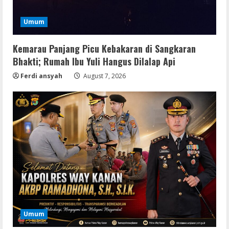
Umum
Kemarau Panjang Picu Kebakaran di Sangkaran
Bhakti; Rumah Ibu Yuli Hangus Dilalap Api
Ferdi ansyah
August 7, 2026
Resettools
Display Changer X Portable + Crack
Umum
[Final] (x64) Final FileCR