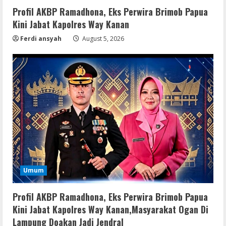
August 9, 2026
2
Profil AKBP Ramadhona, Eks Perwira Brimob Papua
Kini Jabat Kapolres Way Kanan
Img
Ferdi ansyah
August 5, 2026
Office 2019 LTSC Professional Plus
Debloated Tоrrеnt
August 8, 2026
3
Resettools
Nik Collection (by DxO) Portable [no
Virus] (x64) Reddit
August 8, 2026
4
Img
Umum
Office 365 Professional Plus ISO File
Multilanguage
Profil AKBP Ramadhona, Eks Perwira Brimob Papua
August 8, 2026
5
Kini Jabat Kapolres Way Kanan,Masyarakat Ogan Di
Lampung Doakan Jadi Jendral