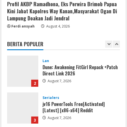
Hangus Dilalap Api
Profil AKBP Ramadhona, Eks Perwira Brimob Papua
5
Kini Jabat Kapolres Way Kanan,Masyarakat Ogan Di
August 7, 2026
Lampung Doakan Jadi Jendral
Ferdi ansyah
August 4, 2026
Remux
August 7, 2026
BERITA POPULER
1
Lan
Dune: Awakening FitGirl Repack +Patch
Direct Link 2026
August 7, 2026
2
Serialers
jv16 PowerTools Free[Activated]
[Latest] [x86-x64] Reddit
August 7, 2026
3