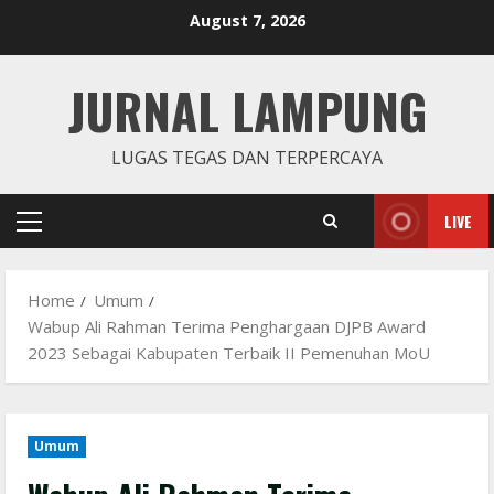
Skip
August 7, 2026
to
content
JURNAL LAMPUNG
LUGAS TEGAS DAN TERPERCAYA
LIVE
Primary
Menu
Home
Umum
Wabup Ali Rahman Terima Penghargaan DJPB Award
2023 Sebagai Kabupaten Terbaik II Pemenuhan MoU
Umum