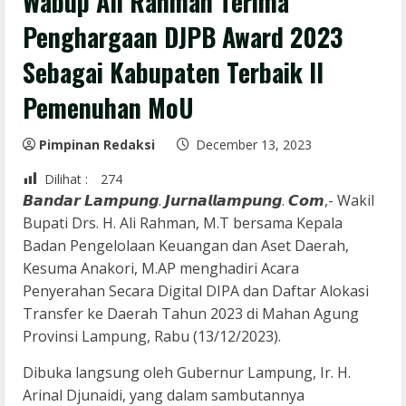
Wabup Ali Rahman Terima
Penghargaan DJPB Award 2023
Sebagai Kabupaten Terbaik II
Pemenuhan MoU
Pimpinan Redaksi
December 13, 2023
Dilihat :
274
𝘽𝙖𝙣𝙙𝙖𝙧 𝙇𝙖𝙢𝙥𝙪𝙣𝙜. 𝙅𝙪𝙧𝙣𝙖𝙡𝙡𝙖𝙢𝙥𝙪𝙣𝙜. 𝘾𝙤𝙢,- Wakil
Bupati Drs. H. Ali Rahman, M.T bersama Kepala
Badan Pengelolaan Keuangan dan Aset Daerah,
Kesuma Anakori, M.AP menghadiri Acara
Penyerahan Secara Digital DIPA dan Daftar Alokasi
Transfer ke Daerah Tahun 2023 di Mahan Agung
Provinsi Lampung, Rabu (13/12/2023).
Dibuka langsung oleh Gubernur Lampung, Ir. H.
Arinal Djunaidi, yang dalam sambutannya