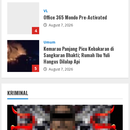
VL
Office 365 Mondo Pre-Activated
August 7, 2026
4
Umum
Kemarau Panjang Picu Kebakaran di
Sangkaran Bhakti; Rumah Ibu Yuli
Hangus Dilalap Api
5
August 7, 2026
Remux
KRIMINAL
August 7, 2026
1
Lan
Dune: Awakening FitGirl Repack +Patch