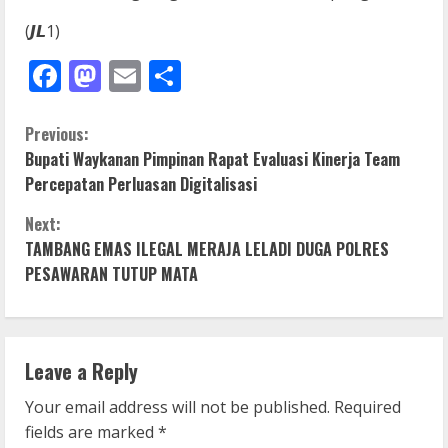
(𝙅𝙇1)
Facebook
Mastodon
Email
Share
C
Previous:
Bupati Waykanan Pimpinan Rapat Evaluasi Kinerja Team
o
Percepatan Perluasan Digitalisasi
n
Next:
TAMBANG EMAS ILEGAL MERAJA LELADI DUGA POLRES
t
PESAWARAN TUTUP MATA
i
n
Leave a Reply
u
Your email address will not be published.
Required
e
fields are marked
*