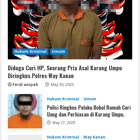
Direct Link 2026
August 7, 2026
2
Serialers
jv16 PowerTools Free[Activated]
[Latest] [x86-x64] Reddit
Hukum Kriminal
Umum
August 7, 2026
3
Diduga Curi HP, Seorang Pria Asal Karang Umpu
Diringkus Polres Way Kanan
VL
Office 365 Mondo Pre-Activated
Ferdi ansyah
May 30, 2025
August 7, 2026
4
Hukum Kriminal
Umum
Polisi Ringkus Pelaku Bobol Rumah Curi
Umum
Uang dan Perhiasan di Karang Umpu.
Kemarau Panjang Picu Kebakaran di
Sangkaran Bhakti; Rumah Ibu Yuli
May 27, 2025
Hangus Dilalap Api
5
Hukum Kriminal
Way Kanan
August 7, 2026